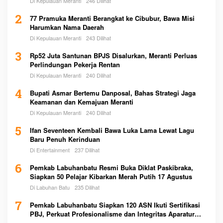
Di Kepulauan Meranti
246 Dilihat
2
77 Pramuka Meranti Berangkat ke Cibubur, Bawa Misi
Harumkan Nama Daerah
Di Kepulauan Meranti
243 Dilihat
3
Rp52 Juta Santunan BPJS Disalurkan, Meranti Perluas
Perlindungan Pekerja Rentan
Di Kepulauan Meranti
240 Dilihat
4
Bupati Asmar Bertemu Danposal, Bahas Strategi Jaga
Keamanan dan Kemajuan Meranti
Di Kepulauan Meranti
240 Dilihat
5
Ifan Seventeen Kembali Bawa Luka Lama Lewat Lagu
Baru Penuh Kerinduan
Di Entertainment
237 Dilihat
6
Pemkab Labuhanbatu Resmi Buka Diklat Paskibraka,
Siapkan 50 Pelajar Kibarkan Merah Putih 17 Agustus
Di Labuhan Batu
235 Dilihat
7
Pemkab Labuhanbatu Siapkan 120 ASN Ikuti Sertifikasi
PBJ, Perkuat Profesionalisme dan Integritas Aparatur
Pemerintah