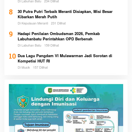
Di Labuhan Batu
234 Dilihat
8
30 Putra Putri Terbaik Meranti Disiapkan, Misi Besar
Kibarkan Merah Putih
Di Kepulauan Meranti
231 Dilihat
9
Hadapi Penilaian Ombudsman 2026, Pemkab
Labuhanbatu Perintahkan OPD Berbenah
Di Labuhan Batu
159 Dilihat
10
Dua Lagu Pangdam VI Mulawarman Jadi Sorotan di
Kompetisi HUT RI
Di Musik
157 Dilihat