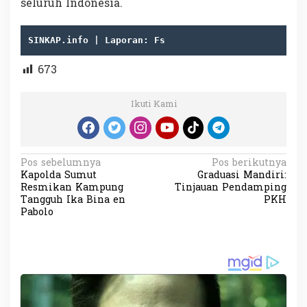
seluruh Indonesia.
SINKAP.info | Laporan: Fs
673
Ikuti Kami
N
Pos sebelumnya
Pos berikutnya
Kapolda Sumut
Graduasi Mandiri:
a
Resmikan Kampung
Tinjauan Pendamping
v
Tangguh Ika Bina en
PKH
Pabolo
i
g
a
s
i