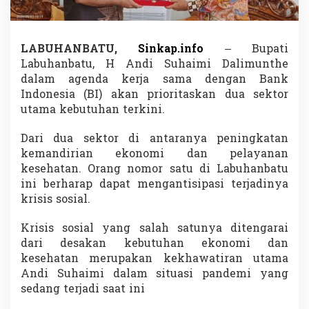
K
e
r
j
LABUHANBATU,
Sinkap.info
– Bupati
a
Labuhanbatu, H Andi Suhaimi Dalimunthe
s
dalam agenda kerja sama dengan Bank
a
m
Indonesia (BI) akan prioritaskan dua sektor
a
utama kebutuhan terkini.
D
e
Dari dua sektor di antaranya peningkatan
n
kemandirian ekonomi dan pelayanan
g
a
kesehatan. Orang nomor satu di Labuhanbatu
n
ini berharap dapat mengantisipasi terjadinya
B
krisis sosial.
a
n
Krisis sosial yang salah satunya ditengarai
k
I
dari desakan kebutuhan ekonomi dan
n
kesehatan merupakan kekhawatiran utama
d
Andi Suhaimi dalam situasi pandemi yang
o
sedang terjadi saat ini
n
e