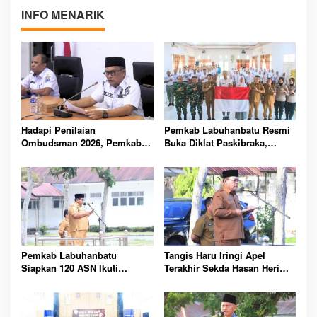
INFO MENARIK
Hadapi Penilaian
Pemkab Labuhanbatu Resmi
Ombudsman 2026, Pemkab
Buka Diklat Paskibraka,
Labuhanbatu Perintahkan
Siapkan 50 Pelajar Kibarkan
OPD Berbenah
Merah Putih 17 Agustus
Pemkab Labuhanbatu
Tangis Haru Iringi Apel
Siapkan 120 ASN Ikuti
Terakhir Sekda Hasan Heri
Sertifikasi PBJ, Perkuat
Rambe Jelang Purna Bakti
Profesionalisme dan
Resmi
Integritas Aparatur