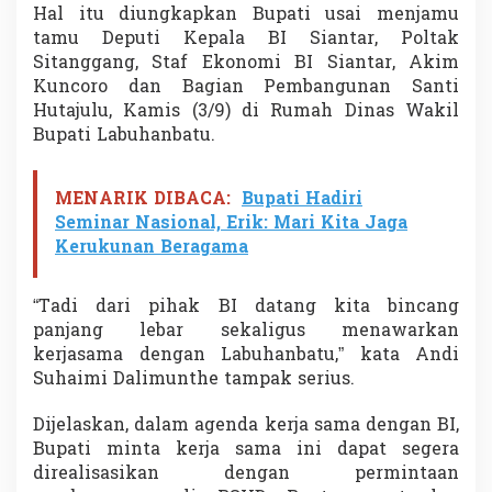
s
Hal itu diungkapkan Bupati usai menjamu
i
tamu Deputi Kepala BI Siantar, Poltak
a
Sitanggang, Staf Ekonomi BI Siantar, Akim
D
Kuncoro dan Bagian Pembangunan Santi
a
Hutajulu, Kamis (3/9) di Rumah Dinas Wakil
l
a
Bupati Labuhanbatu.
m
D
u
MENARIK DIBACA:
Bupati Hadiri
a
Seminar Nasional, Erik: Mari Kita Jaga
S
Kerukunan Beragama
e
k
t
“Tadi dari pihak BI datang kita bincang
o
r
panjang lebar sekaligus menawarkan
kerjasama dengan Labuhanbatu,” kata Andi
Suhaimi Dalimunthe tampak serius.
Dijelaskan, dalam agenda kerja sama dengan BI,
Bupati minta kerja sama ini dapat segera
direalisasikan dengan permintaan