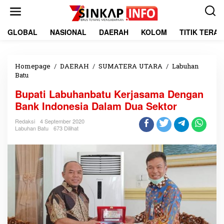
L
e
w
a
GLOBAL
NASIONAL
DAERAH
KOLOM
TITIK TERA
t
i
k
e
Homepage
/
DAERAH
/
SUMATERA UTARA
/
Labuhan
k
Batu
B
o
u
Bupati Labuhanbatu Kerjasama Dengan
n
p
t
a
Bank Indonesia Dalam Dua Sektor
e
t
n
i
Redaksi
4 September 2020
Labuhan Batu
673 Dilihat
L
a
b
u
h
a
n
b
a
t
u