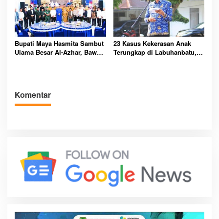
Pemerintah
Bupati Maya Hasmita Sambut
23 Kasus Kekerasan Anak
Ulama Besar Al-Azhar, Bawa
Terungkap di Labuhanbatu,
Berkah untuk Masyarakat
Pemkab Serukan
Labuhanbatu Hari Ini
Perlindungan Dimulai dari
Rumah
Komentar