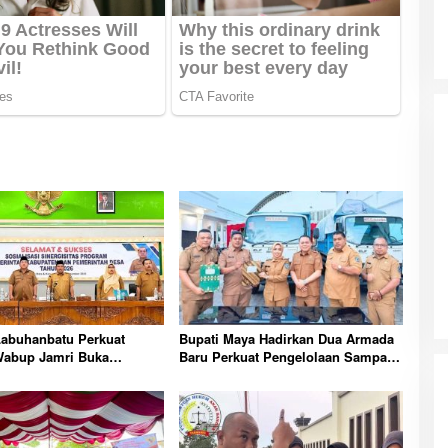
abuhanbatu Perkuat
Bupati Maya Hadirkan Dua Armada
 Wabup Jamri Buka
Baru Perkuat Pengelolaan Sampah
si Prioritas Dana Desa
Menuju Labuhanbatu Bersinar