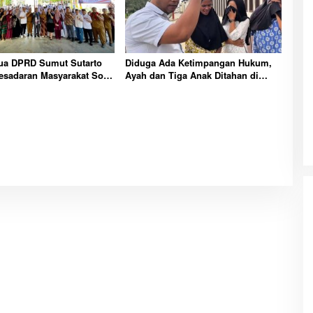
tua DPRD Sumut Sutarto
Diduga Ada Ketimpangan Hukum,
esadaran Masyarakat Soal
Ayah dan Tiga Anak Ditahan di
nan Rendah Karbon
Tapanuli Selatan
utan