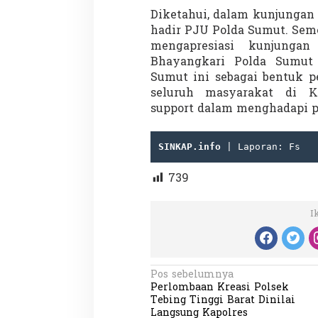
Diketahui, dalam kunjungan 
hadir PJU Polda Sumut. Semen
mengapresiasi kunjunga
Penembakan Tragis
Bhayangkari Polda Sumut
Utah: Pelaku Sen
Sumut ini sebagai bentuk p
Masih Buron
Di GLOBAL, SOROTAN
|
seluruh masyarakat di K
support dalam menghadapi p
SINKAP.info
 | Laporan: Fs
739
I
N
Pos sebelumnya
Perlombaan Kreasi Polsek
a
Tebing Tinggi Barat Dinilai
Langsung Kapolres