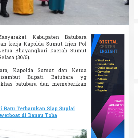
u
k
e
K
a
p
yarakat Kabupaten Batubara
o
n kerja Kapolda Sumut Irjen Pol
Ketua Bhayangkari Daerah Sumut
d
a
lasa (30/6).
S
u
bara, Kapolda Sumut dan Ketua
m
disambut Bupati Batubara yg
u
khas batubara dan memeberikan
e
i Baru Terbarukan Siap Suplai
n
owerboat di Danau Toba
P
o
M