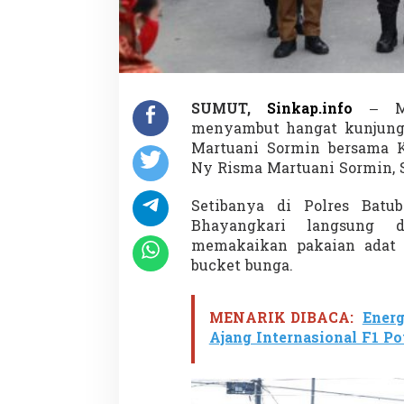
r
SUMUT,
Sinkap.info
– Mas
menyambut hangat kunjunga
l
Martuani Sormin bersama 
Ny Risma Martuani Sormin, Se
Setibanya di Polres Batu
Bhayangkari langsung 
memakaikan pakaian adat 
t
I
bucket bunga.
r
j
MENARIK DIBACA:
Energ
Ajang Internasional F1 P
l