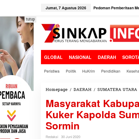
L
e
Jumat, 7 Agustus 2026
Pedoman Pemberitaan Me
w
a
tutup
t
i
k
e
k
o
GLOBAL
NASIONAL
DAERAH
SOROT
n
t
e
Peristiwa
Politik
HuKrim
Pendidikan
Keseha
n
Homepage
/
DAERAH
/
SUMATERA UTARA
Masyarakat Kabupa
Kuker Kapolda Sumu
r
Sormin
Redaksi
30 Juni 2020