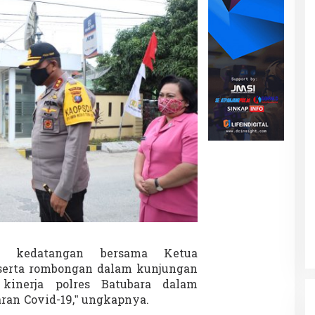
a
u
a
n
S
o
m
n
n kedatangan bersama Ketua
serta rombongan dalam kunjungan
 kinerja polres Batubara dalam
an Covid-19,” ungkapnya.