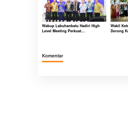
Wabup Labuhanbatu Hadiri High
Wakil Ke
Level Meeting Perkuat
Dorong K
Pengendalian Inflasi dan
Pembangu
Digitalisasi Daerah
Berkelanj
Komentar