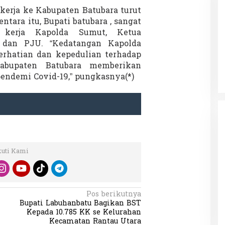
kerja ke Kabupaten Batubara turut
tara itu, Bupati batubara , sangat
n kerja Kapolda Sumut, Ketua
 Charlie Kirk di
Demonstrasi Gen-Z Guncang
 dan PJU. “Kedatangan Kapolda
apan Jarak Jauh
Nepal, PM Mundur Mendadak
erhatian dan kepedulian terhadap
Setelah Gedung Parlemen Dibakar
12 September 2025
Di GLOBAL, SOROTAN
|
12 September 2025
abupaten Batubara memberikan
endemi Covid-19,” pungkasnya(*)
kuti Kami
Pos berikutnya
Bupati Labuhanbatu Bagikan BST
Kepada 10.785 KK se Kelurahan
Kecamatan Rantau Utara