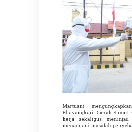
r
t
i
r
i
Martuani mengungkapka
Bhayangkari Daerah Sumut 
kerja sekaligus meninjau
menangani masalah penyebar