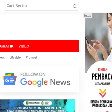
tutup
OGRAFIK
VIDEO
ment
Lifestyle
Promosi