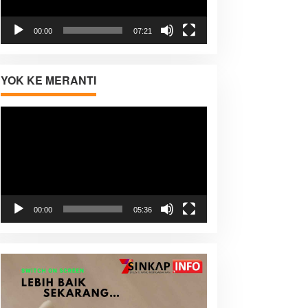
00:00
07:21
YOK KE MERANTI
Pemutar
Video
00:00
05:36