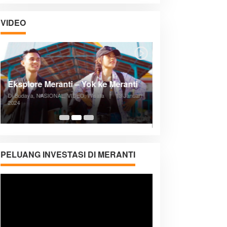
VIDEO
Posyandu Melayani Semua Siklus
Hidup
Di ADVERTORIAL, Kesehatan, VIDEO
|
27
Desember 2023
05:08
PELUANG INVESTASI DI MERANTI
Pemutar
Video