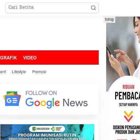
tutup
OGRAFIK
VIDEO
ment
Lifestyle
Promosi