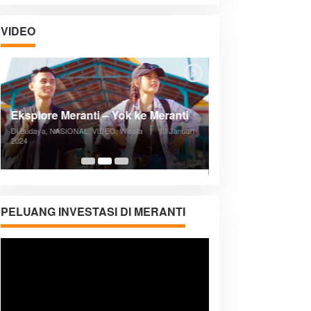
VIDEO
Posyandu Melayani Semua Siklus
Hidup
Di ADVERTORIAL, Kesehatan, VIDEO
|
27
Desember 2023
05:08
PELUANG INVESTASI DI MERANTI
Pemutar
Video