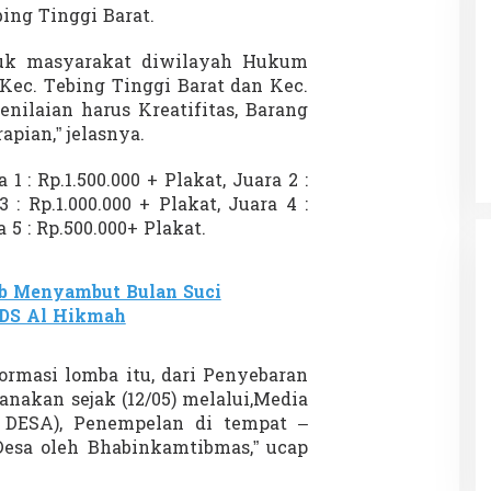
ing Tinggi Barat.
tuk masyarakat diwilayah Hukum
(Kec. Tebing Tinggi Barat dan Kec.
 Charlie Kirk di
Demonstrasi Gen-Z Guncang
enilaian harus Kreatifitas, Barang
apan Jarak Jauh
Nepal, PM Mundur Mendadak
pian,” jelasnya.
Setelah Gedung Parlemen Dibakar
12 September 2025
Di GLOBAL, SOROTAN
|
12 September 2025
1 : Rp.1.500.000 + Plakat, Juara 2 :
3 : Rp.1.000.000 + Plakat, Juara 4 :
 5 : Rp.500.000+ Plakat.
b Menyambut Bulan Suci
SDS Al Hikmah
ormasi lomba itu, dari Penyebaran
anakan sejak (12/05) melalui,Media
DESA), Penempelan di tempat –
sa oleh Bhabinkamtibmas,” ucap