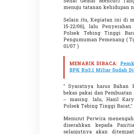
Sehat Gemar Mencuci Tang
menuju tatanan kehidupan n
Selain itu, Kegiatan ini di 
15-22/06), lalu Penyeraha
Polsek Tebing Tinggi Bara
Pengumuman Pemenang ( Tgl 
01/07 )
MENARIK DIBACA:
Pemk
BPK Rp3,1 Miliar Sudah Di
” Syaratnya harus Bahan
bekas pakai dan Pembuatan
– masing. lalu, Hasil Kar
Polsek Tebing Tinggi Barat,
Menurut Perwira menengah P
diserahkan kepada Paniti
selanjutnya akan ditempa