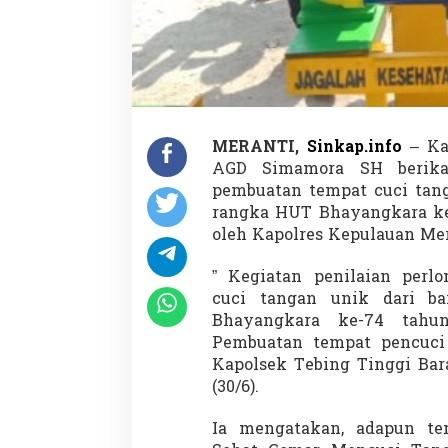
MERANTI,
Sinkap.info
– Ka
AGD Simamora SH berikan
pembuatan tempat cuci tang
rangka HUT Bhayangkara ke-
oleh Kapolres Kepulauan Mer
” Kegiatan penilaian perl
cuci tangan unik dari b
Bhayangkara ke-74 tahu
Pembuatan tempat pencuci 
Kapolsek Tebing Tinggi Ba
(30/6).
Ia mengatakan, adapun te