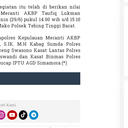
iatan itu telah di berikan nilai
n Meranti AKBP Taufiq Lukman
in (29/6) pukul 14.00 wib s/d 15.10
ako Polsek Tebing Tinggi Barat.
Kapolres Kepulauan Meranti AKBP
, S.IK. M.H Kabag Sumda Polres
da dalam
Eksplore Meranti – Yok ke Meranti
eng Swasono Kasat Lantas Polres
a Internasional
Di Budaya, NASIONAL, VIDEO, Wisata
|
13 Januari
swandi dan Kasat Binmas Polres
ng
Januari 2024
2024
” ucap IPTU AGD Simamora.(*)
kuti Kami