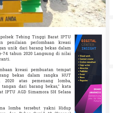
B
a
r
a
t
D
i
n
polsek Tebing Tinggi Barat IPTU
i
 penilaian perlombaan kreasi
l
a
an unik dari barang bekas dalam
i
74 tahun 2020 Langsung di nilai
L
anti.
a
n
ombaan kreasi pembuatan tempat
g
s
arang bekas dalam rangka HUT
u
n 2020 atas pemenang lomba,
n
tangan dari barang bekas,” kata
g
rat IPTU AGD Simamora SH Selasa
K
a
p
o
ma lomba tersebut yakni Hidup
l