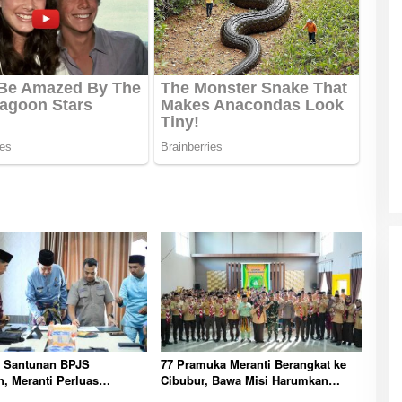
a Santunan BPJS
77 Pramuka Meranti Berangkat ke
n, Meranti Perluas
Cibubur, Bawa Misi Harumkan
gan Pekerja Rentan
Nama Daerah