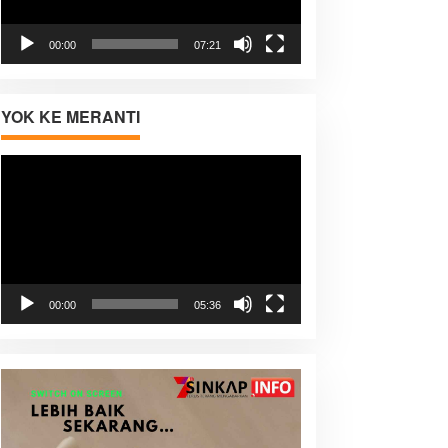
00:00
07:21
YOK KE MERANTI
Pemutar
Video
00:00
05:36