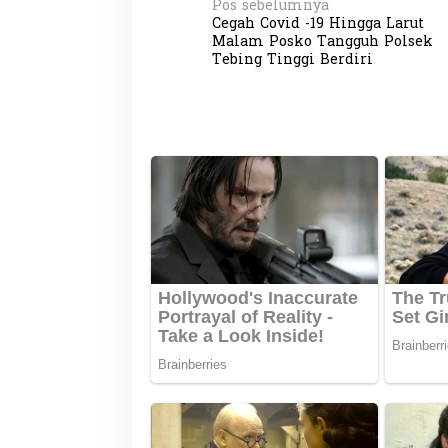
N
Pos sebelumnya
Cegah Covid -19 Hingga Larut
a
Malam Posko Tangguh Polsek
v
Tebing Tinggi Berdiri
i
g
a
s
i
p
o
s