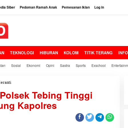
dia Siber
Pedoman Ramah Anak
Pemesanan Iklan
Log in
AN
TEKNOLOGI
HIBURAN
KOLOM
TITIK TERANG
INF
tan
Sosial
Ekonomi
Opini
Sastra
Sports
Exschool
Entertain
eranti
P
e
Polsek Tebing Tinggi
r
l
sung Kapolres
o
m
b
a
a