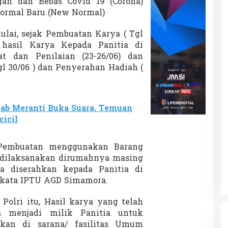
an dan Bebas Covid 19 (Corona)
r
ormal Baru (New Normal)
e
s
mulai, sejak Pembuatan Karya ( Tgl
n hasil Karya Kepada Panitia di
t dan Penilaian (23-26/06) dan
30/06 ) dan Penyerahan Hadiah (
ab Meranti Buka Suara, Temuan
cicil
 Pembuatan menggunakan Barang
 dilaksanakan dirumahnya masing
ya diserahkan kepada Panitia di
” kata IPTU AGD Simamora.
olri itu, Hasil karya yang telah
a menjadi milik Panitia untuk
tkan di sarana/ fasilitas Umum