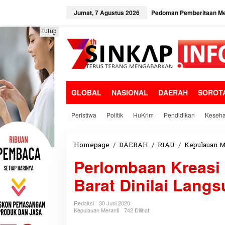
L
e
Jumat, 7 Agustus 2026
Pedoman Pemberitaan Me
w
a
tutup
t
i
k
e
k
o
GLOBAL
NASIONAL
DAERAH
SOROT
n
t
e
Peristiwa
Politik
HuKrim
Pendidikan
Keseha
n
Homepage
/
DAERAH
/
RIAU
/
Kepulauan M
Perlombaan Kreasi 
Barat Dinilai Lang
Redaksi
30 Juni 2020
Kepulauan Meranti
742 Dilihat