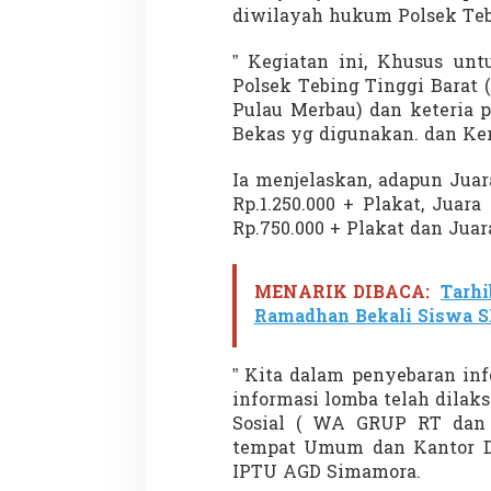
diwilayah hukum Polsek Teb
” Kegiatan ini, Khusus un
Polsek Tebing Tinggi Barat 
Penembakan Tragis
Pulau Merbau) dan keteria p
Utah: Pelaku Sen
Bekas yg digunakan. dan Kera
Masih Buron
Di GLOBAL, SOROTAN
|
Ia menjelaskan, adapun Juara 
Rp.1.250.000 + Plakat, Juara 
Rp.750.000 + Plakat dan Juara
MENARIK DIBACA:
Tarhi
Ramadhan Bekali Siswa 
” Kita dalam penyebaran inf
informasi lomba telah dilaks
Sosial ( WA GRUP RT dan 
tempat Umum dan Kantor De
IPTU AGD Simamora.