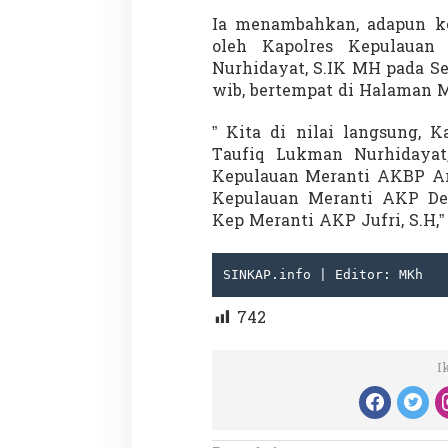
Ia menambahkan, adapun keg
oleh Kapolres Kepulaua
Nurhidayat, S.IK MH pada Sen
wib, bertempat di Halaman M
” Kita di nilai langsung, 
Taufiq Lukman Nurhidayat
Partisipasi Pemu
Kepulauan Meranti AKBP Ar
Pelayanan Sukarel
Kepulauan Meranti AKP De
Diadakan di Nanji
Di GLOBAL, VIDEO
|
18 
Kep Meranti AKP Jufri, S.H,
SINKAP.info | Editor: MKh
742
I