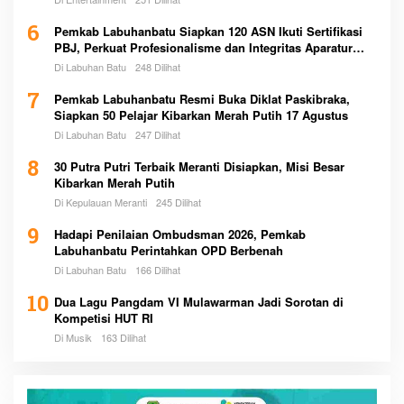
6
Pemkab Labuhanbatu Siapkan 120 ASN Ikuti Sertifikasi
PBJ, Perkuat Profesionalisme dan Integritas Aparatur
Pemerintah
Di Labuhan Batu
248 Dilihat
7
Pemkab Labuhanbatu Resmi Buka Diklat Paskibraka,
Siapkan 50 Pelajar Kibarkan Merah Putih 17 Agustus
Di Labuhan Batu
247 Dilihat
8
30 Putra Putri Terbaik Meranti Disiapkan, Misi Besar
Kibarkan Merah Putih
Di Kepulauan Meranti
245 Dilihat
9
Hadapi Penilaian Ombudsman 2026, Pemkab
Labuhanbatu Perintahkan OPD Berbenah
Di Labuhan Batu
166 Dilihat
10
Dua Lagu Pangdam VI Mulawarman Jadi Sorotan di
Kompetisi HUT RI
Di Musik
163 Dilihat