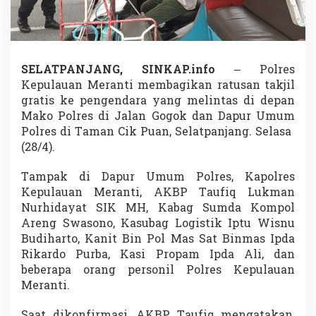
a
n
t
i
B
SELATPANJANG, SINKAP.info
– Polres
a
g
Kepulauan Meranti membagikan ratusan takjil
i
gratis ke pengendara yang melintas di depan
k
Mako Polres di Jalan Gogok dan Dapur Umum
a
Polres di Taman Cik Puan, Selatpanjang. Selasa
n
(28/4).
R
a
t
Tampak di Dapur Umum Polres, Kapolres
u
Kepulauan Meranti, AKBP Taufiq Lukman
s
Nurhidayat SIK MH, Kabag Sumda Kompol
a
Areng Swasono, Kasubag Logistik Iptu Wisnu
n
T
Budiharto, Kanit Bin Pol Mas Sat Binmas Ipda
a
Rikardo Purba, Kasi Propam Ipda Ali, dan
k
beberapa orang personil Polres Kepulauan
j
Meranti.
i
l
k
Saat dikonfirmasi, AKBP Taufiq mengatakan,