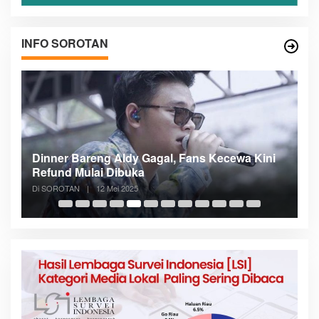
INFO SOROTAN
n
Dinner Bareng Aldy Gagal, Fans Kecewa Kini
Me
Refund Mulai Dibuka
B
Di SOROTAN
|
12 Mei 2025
Di