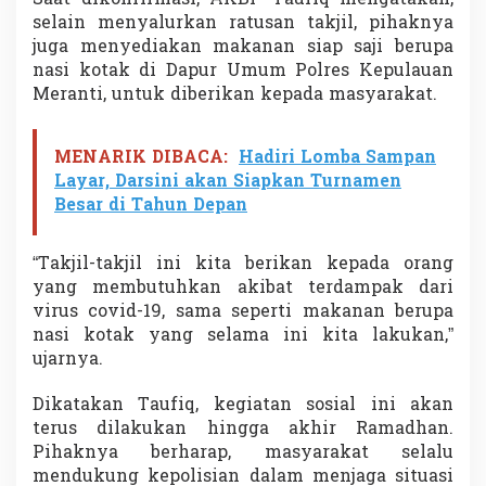
e
selain menyalurkan ratusan takjil, pihaknya
P
juga menyediakan makanan siap saji berupa
e
nasi kotak di Dapur Umum Polres Kepulauan
n
g
Meranti, untuk diberikan kepada masyarakat.
e
n
d
MENARIK DIBACA:
Hadiri Lomba Sampan
a
Layar, Darsini akan Siapkan Turnamen
r
Besar di Tahun Depan
a
“Takjil-takjil ini kita berikan kepada orang
yang membutuhkan akibat terdampak dari
virus covid-19, sama seperti makanan berupa
nasi kotak yang selama ini kita lakukan,”
ujarnya.
Dikatakan Taufiq, kegiatan sosial ini akan
terus dilakukan hingga akhir Ramadhan.
Pihaknya berharap, masyarakat selalu
mendukung kepolisian dalam menjaga situasi