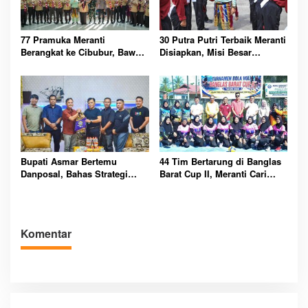
77 Pramuka Meranti
30 Putra Putri Terbaik Meranti
Berangkat ke Cibubur, Bawa
Disiapkan, Misi Besar
Misi Harumkan Nama Daerah
Kibarkan Merah Putih
Bupati Asmar Bertemu
44 Tim Bertarung di Banglas
Danposal, Bahas Strategi
Barat Cup II, Meranti Cari
Jaga Keamanan dan
Atlet Masa Depan
Kemajuan Meranti
Komentar