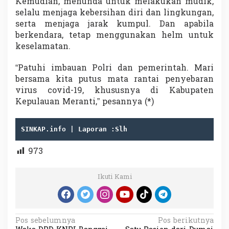
Kemudian, menunda untuk melakukan mudik,
selalu menjaga kebersihan diri dan lingkungan,
serta menjaga jarak kumpul. Dan apabila
berkendara, tetap menggunakan helm untuk
keselamatan.
“Patuhi imbauan Polri dan pemerintah. Mari
bersama kita putus mata rantai penyebaran
virus covid-19, khususnya di Kabupaten
Kepulauan Meranti,” pesannya (*)
SINKAP.info | Laporan :Slh
973
Ikuti Kami
N
Pos sebelumnya
Pos berikutnya