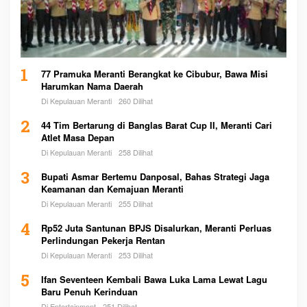
1
77 Pramuka Meranti Berangkat ke Cibubur, Bawa Misi
Harumkan Nama Daerah
Di Kepulauan Meranti
260 Dilihat
2
44 Tim Bertarung di Banglas Barat Cup II, Meranti Cari
Atlet Masa Depan
Di Kepulauan Meranti
258 Dilihat
3
Bupati Asmar Bertemu Danposal, Bahas Strategi Jaga
Keamanan dan Kemajuan Meranti
Di Kepulauan Meranti
255 Dilihat
4
Rp52 Juta Santunan BPJS Disalurkan, Meranti Perluas
Perlindungan Pekerja Rentan
Di Kepulauan Meranti
253 Dilihat
5
Ifan Seventeen Kembali Bawa Luka Lama Lewat Lagu
Baru Penuh Kerinduan
Di Entertainment
251 Dilihat