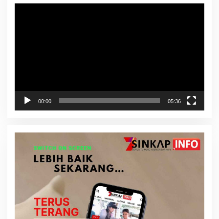
Pemutar
Video
00:00
05:36