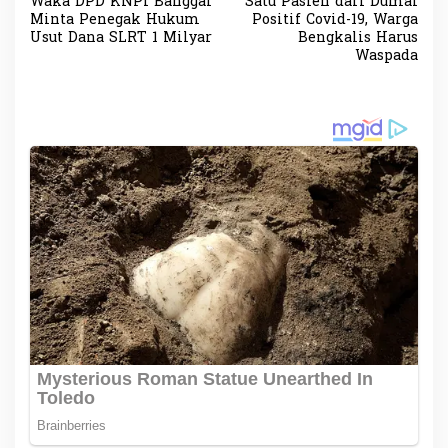
Waka DPD KNPI Banggai
Satu Pasien dari Dumai
a
Minta Penegak Hukum
Positif Covid-19, Warga
v
Usut Dana SLRT 1 Milyar
Bengkalis Harus
Waspada
i
g
a
s
i
p
o
s