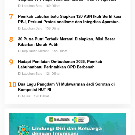
Di Labuhan Batu
160 Dilihat
7
Pemkab Labuhanbatu Siapkan 120 ASN Ikuti Sertifikasi
PBJ, Perkuat Profesionalisme dan Integritas Aparatur
Pemerintah
Di Labuhan Batu
158 Dilihat
8
30 Putra Putri Terbaik Meranti Disiapkan, Misi Besar
Kibarkan Merah Putih
Di Kepulauan Meranti
155 Dilihat
9
Hadapi Penilaian Ombudsman 2026, Pemkab
Labuhanbatu Perintahkan OPD Berbenah
Di Labuhan Batu
121 Dilihat
10
Dua Lagu Pangdam VI Mulawarman Jadi Sorotan di
Kompetisi HUT RI
Di Musik
120 Dilihat