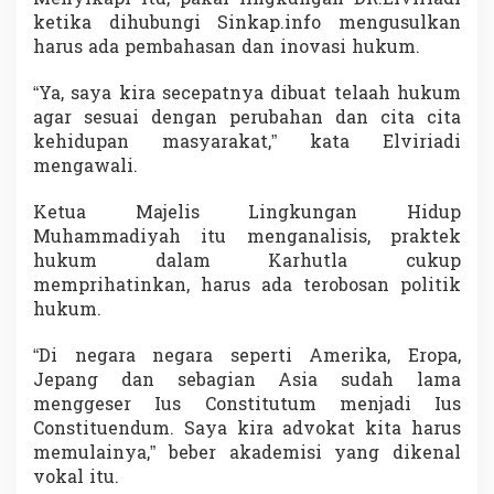
t
ketika dihubungi Sinkap.info mengusulkan
I
harus ada pembahasan dan inovasi hukum.
n
o
“Ya, saya kira secepatnya dibuat telaah hukum
v
a
agar sesuai dengan perubahan dan cita cita
s
kehidupan masyarakat,” kata Elviriadi
i
mengawali.
H
u
Ketua Majelis Lingkungan Hidup
k
u
Muhammadiyah itu menganalisis, praktek
m
hukum dalam Karhutla cukup
D
memprihatinkan, harus ada terobosan politik
e
hukum.
m
i
S
“Di negara negara seperti Amerika, Eropa,
e
Jepang dan sebagian Asia sudah lama
l
menggeser Ius Constitutum menjadi Ius
a
Constituendum. Saya kira advokat kita harus
m
a
memulainya,” beber akademisi yang dikenal
t
vokal itu.
k