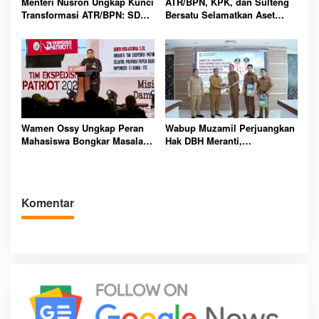
Menteri Nusron Ungkap Kunci
ATR/BPN, KPK, dan Sulteng
Transformasi ATR/BPN: SDM
Bersatu Selamatkan Aset
Harus Layani dengan Hati
Daerah Bernilai Besar
Wamen Ossy Ungkap Peran
Wabup Muzamil Perjuangkan
Mahasiswa Bongkar Masalah
Hak DBH Meranti,
Tanah Kawasan Transmigrasi
Kemendagri Buka Peluang
Penegasan Batas Wilayah
Laut Resmi
Komentar