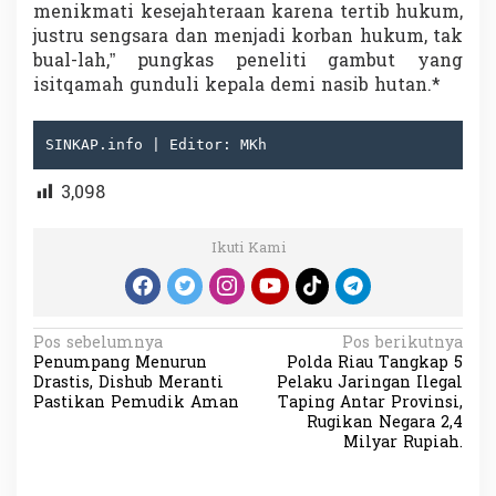
menikmati kesejahteraan karena tertib hukum,
justru sengsara dan menjadi korban hukum, tak
bual-lah,” pungkas peneliti gambut yang
isitqamah gunduli kepala demi nasib hutan.*
SINKAP.info | Editor: MKh
3,098
Ikuti Kami
N
Pos sebelumnya
Pos berikutnya
Penumpang Menurun
Polda Riau Tangkap 5
a
Drastis, Dishub Meranti
Pelaku Jaringan Ilegal
v
Pastikan Pemudik Aman
Taping Antar Provinsi,
Rugikan Negara 2,4
i
Milyar Rupiah.
g