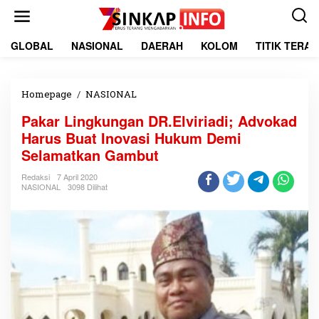
L
e
w
a
GLOBAL
NASIONAL
DAERAH
KOLOM
TITIK TERA
t
i
k
e
Homepage
/
NASIONAL
P
k
a
Pakar Lingkungan DR.Elviriadi; Advokad
o
k
n
a
Harus Buat Inovasi Hukum Demi
t
r
Selamatkan Gambut
e
L
n
i
Redaksi
7 April 2020
n
NASIONAL
3098 Dilihat
g
k
u
n
g
a
n
D
R
.