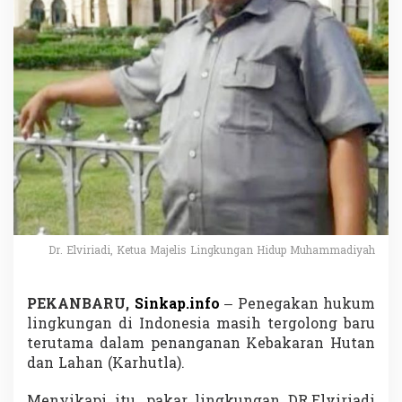
E
l
v
i
r
i
a
d
i
;
A
d
v
o
k
a
Dr. Elviriadi, Ketua Majelis Lingkungan Hidup Muhammadiyah
d
H
a
PEKANBARU,
Sinkap.info
– Penegakan hukum
r
lingkungan di Indonesia masih tergolong baru
u
terutama dalam penanganan Kebakaran Hutan
s
dan Lahan (Karhutla).
B
u
a
Menyikapi itu, pakar lingkungan DR.Elviriadi