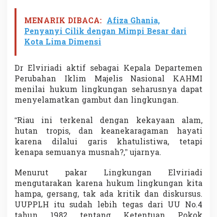
a
n
MENARIK DIBACA:
Afiza Ghania,
G
Penyanyi Cilik dengan Mimpi Besar dari
a
Kota Lima Dimensi
m
b
u
Dr Elviriadi aktif sebagai Kepala Departemen
t
Perubahan Iklim Majelis Nasional KAHMI
menilai hukum lingkungan seharusnya dapat
menyelamatkan gambut dan lingkungan.
“Riau ini terkenal dengan kekayaan alam,
hutan tropis, dan keanekaragaman hayati
karena dilalui garis khatulistiwa, tetapi
kenapa semuanya musnah?,” ujarnya.
Menurut pakar Lingkungan Elviriadi
mengutarakan karena hukum lingkungan kita
hampa, gersang, tak ada kritik dan diskursus.
UUPPLH itu sudah lebih tegas dari UU No.4
tahun 1982 tentang Ketentuan Pokok