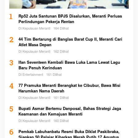
1
Rp52 Juta Santunan BPJS Disalurkan, Meranti Perluas
Perlindungan Pekerja Rentan
Di Kepulauan Meranti
164 Dilihat
2
44 Tim Bertarung di Banglas Barat Cup II, Meranti Cari
Atlet Masa Depan
Di Kepulauan Meranti
162 Dilihat
3
Ifan Seventeen Kembali Bawa Luka Lama Lewat Lagu
Baru Penuh Kerinduan
Di Entertainment
161 Dilihat
4
77 Pramuka Meranti Berangkat ke Cibubur, Bawa Misi
Harumkan Nama Daerah
Di Kepulauan Meranti
161 Dilihat
5
Bupati Asmar Bertemu Danposal, Bahas Strategi Jaga
Keamanan dan Kemajuan Meranti
Di Kepulauan Meranti
160 Dilihat
6
Pemkab Labuhanbatu Resmi Buka Diklat Paskibraka,
Siapkan 50 Pelajar Kibarkan Merah Putih 17 Agustus