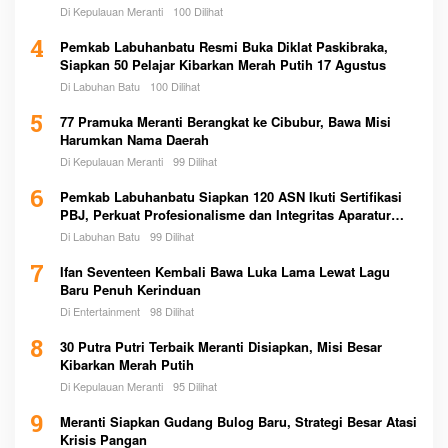
Di Kepulauan Meranti
100 Dilihat
4
Pemkab Labuhanbatu Resmi Buka Diklat Paskibraka,
Siapkan 50 Pelajar Kibarkan Merah Putih 17 Agustus
Di Labuhan Batu
100 Dilihat
5
77 Pramuka Meranti Berangkat ke Cibubur, Bawa Misi
Harumkan Nama Daerah
Di Kepulauan Meranti
99 Dilihat
6
Pemkab Labuhanbatu Siapkan 120 ASN Ikuti Sertifikasi
PBJ, Perkuat Profesionalisme dan Integritas Aparatur
Pemerintah
Di Labuhan Batu
99 Dilihat
7
Ifan Seventeen Kembali Bawa Luka Lama Lewat Lagu
Baru Penuh Kerinduan
Di Entertainment
98 Dilihat
8
30 Putra Putri Terbaik Meranti Disiapkan, Misi Besar
Kibarkan Merah Putih
Di Kepulauan Meranti
95 Dilihat
9
Meranti Siapkan Gudang Bulog Baru, Strategi Besar Atasi
Krisis Pangan