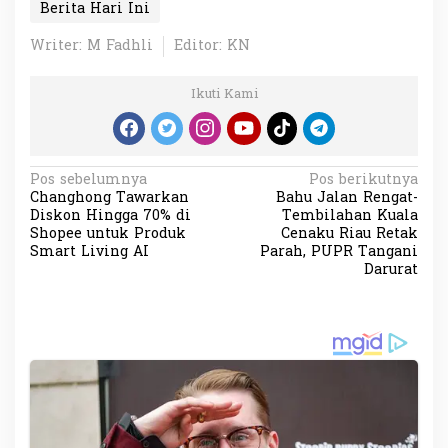
Berita Hari Ini
Writer: M Fadhli
Editor: KN
Ikuti Kami
N
Pos sebelumnya
Pos berikutnya
Changhong Tawarkan
Bahu Jalan Rengat-
a
Diskon Hingga 70% di
Tembilahan Kuala
v
Shopee untuk Produk
Cenaku Riau Retak
Smart Living AI
Parah, PUPR Tangani
i
Darurat
g
a
s
i
p
o