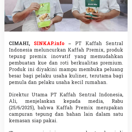
x
P
e
r
m
u
d
a
CIMAHI,
SINKAP.info
–
PT Kaffah Sentral
h
Indonesia meluncurkan Kaffah Premix, produk
P
e
tepung premix inovatif yang memudahkan
m
pembuatan kue dan roti berkualitas premium.
b
Produk ini diyakini mampu membuka peluang
u
besar bagi pelaku usaha kuliner, terutama bagi
a
pemula dan pelaku usaha kecil rumahan.
t
a
n
Direktur Utama PT Kaffah Sentral Indonesia,
K
Ali, menjelaskan kepada media, Rabu
u
(25/6/2025), bahwa Kaffah Premix merupakan
e
campuran tepung dan bahan lain dalam satu
,
P
kemasan siap pakai.
e
l