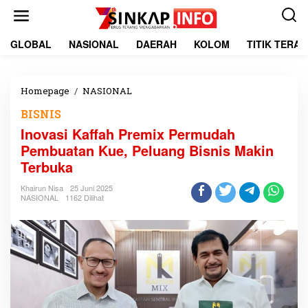
L
e
w
a
GLOBAL
NASIONAL
DAERAH
KOLOM
TITIK TERA
t
i
k
e
Homepage
/
NASIONAL
I
k
n
BISNIS
o
o
n
v
Inovasi Kaffah Premix Permudah
t
a
Pembuatan Kue, Peluang Bisnis Makin
e
s
Terbuka
n
i
K
Khairun Nisa
25 Juni 2025
a
NASIONAL
1162 Dilihat
f
f
a
h
P
r
e
m
i