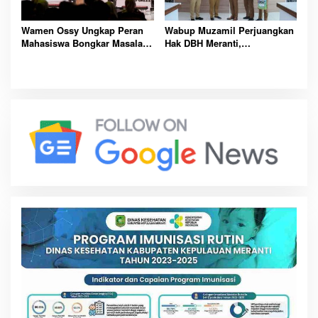
Wamen Ossy Ungkap Peran
Wabup Muzamil Perjuangkan
Mahasiswa Bongkar Masalah
Hak DBH Meranti,
Tanah Kawasan Transmigrasi
Kemendagri Buka Peluang
Penegasan Batas Wilayah
Laut Resmi