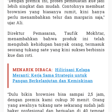
“Dengan premix ini, proses pembuatan kue jadi
u
lebih singkat dan mudah. Contohnya membuat
a
brownies yang biasanya rumit, kini hanya
n
g
perlu menambahkan telur dan margarin saja,”
B
ujar Ali.
i
s
Direktur Pemasaran, Taufik Mokhtar,
n
menambahkan bahwa produk ini telah
i
s
mengubah kehidupan banyak orang, termasuk
M
seorang tukang sate yang kini sukses berbisnis
a
kue dan roti.
k
i
n
MENARIK DIBACA:
Hilirisasi Kelapa
T
e
Meranti: Kerja Sama Strategis untuk
r
Pangan Berkelanjutan dan Kemiskinan
b
u
k
“Dulu bikin brownies bisa sampai 2,5 jam,
a
dengan premix kami cukup 30 menit. Orang
yang awalnya tukang sate sekarang sudah jadi
baker profesional dan berjualan di 40 tempat