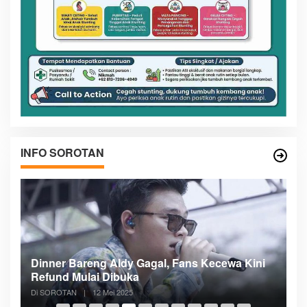
INFO SOROTAN
n
Dinner Bareng Aldy Gagal, Fans Kecewa Kini
Me
Refund Mulai Dibuka
B
Di SOROTAN
|
12 Mei 2025
Di