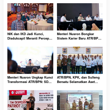
NIK dan IKD Jadi Kunci,
Menteri Nusron Bongkar
Disdukcapil Meranti Percepat
Sistem Karier Baru ATR/BPN,
Revolusi Layanan Digital
Pegawai Wajib Lewati
Tahapan
Menteri Nusron Ungkap Kunci
ATR/BPN, KPK, dan Sulteng
Transformasi ATR/BPN: SDM
Bersatu Selamatkan Aset
Harus Layani dengan Hati
Daerah Bernilai Besar