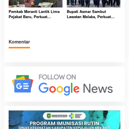
Pemkab Meranti Lantik Lima
Bupati Asmar Sambut
Pejabat Baru, Perkuat
Lawatan Melaka, Perkuat
Birokrasi Demi Pelayanan
Kerja Sama Serumpun Demi
Publik Lebih Optimal
Kemajuan Bersama Indonesia
Malaysia
Komentar