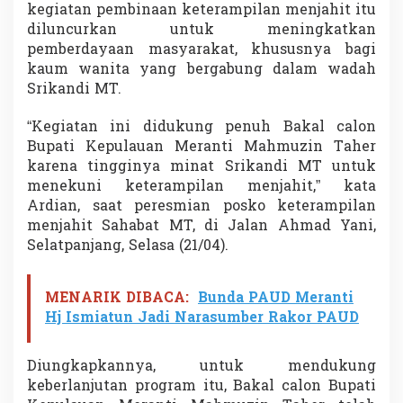
kegiatan pembinaan keterampilan menjahit itu
i
l
diluncurkan untuk meningkatkan
a
pemberdayaan masyarakat, khususnya bagi
n
kaum wanita yang bergabung dalam wadah
M
Srikandi MT.
e
n
j
“Kegiatan ini didukung penuh Bakal calon
a
Bupati Kepulauan Meranti Mahmuzin Taher
h
karena tingginya minat Srikandi MT untuk
i
menekuni keterampilan menjahit,” kata
t
Ardian, saat peresmian posko keterampilan
menjahit Sahabat MT, di Jalan Ahmad Yani,
Selatpanjang, Selasa (21/04).
MENARIK DIBACA:
Bunda PAUD Meranti
Hj Ismiatun Jadi Narasumber Rakor PAUD
Diungkapkannya, untuk mendukung
keberlanjutan program itu, Bakal calon Bupati