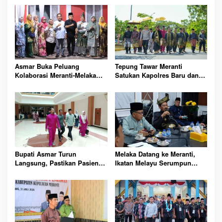
Asmar Buka Peluang
Tepung Tawar Meranti
Kolaborasi Meranti-Melaka
Satukan Kapolres Baru dan
Bidang Ekonomi Pendidikan
Melaka, Ikatan Serumpun
Pariwisata Demi Kemajuan
Menguat
Bersama
Bupati Asmar Turun
Melaka Datang ke Meranti,
Langsung, Pastikan Pasien
Ikatan Melayu Serumpun
RSUD Dorak Dapat Layanan
Kembali Menguat Lewat
Terbaik
Budaya