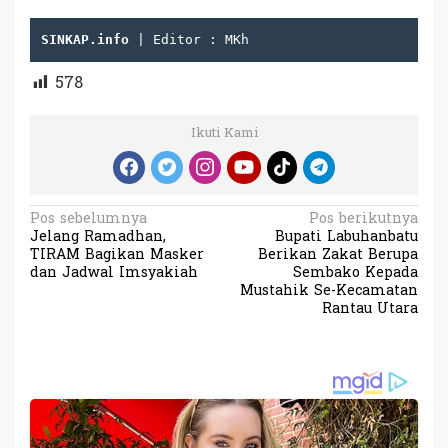
SINKAP.info
 | Editor : MKh
578
Ikuti Kami
N
Pos sebelumnya
Pos berikutnya
Jelang Ramadhan,
Bupati Labuhanbatu
a
TIRAM Bagikan Masker
Berikan Zakat Berupa
v
dan Jadwal Imsyakiah
Sembako Kepada
Mustahik Se-Kecamatan
i
Rantau Utara
g
a
s
i