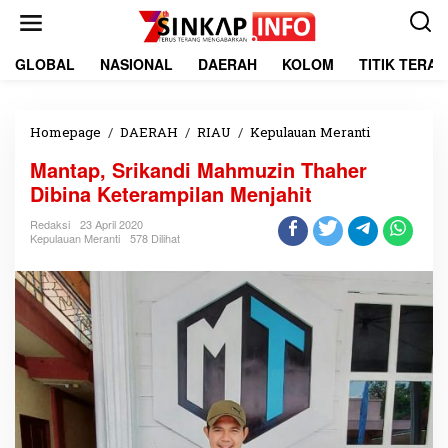
L
e
w
a
GLOBAL
NASIONAL
DAERAH
KOLOM
TITIK TERA
t
i
k
e
Homepage
/
DAERAH
/
RIAU
/
Kepulauan Meranti
M
k
a
Mantap, Srikandi Mahmuzin Thaher
o
n
n
t
Dibina Keterampilan Menjahit
t
a
e
p
Redaksi
23 April 2020
Kepulauan Meranti
578 Dilihat
n
,
S
r
i
k
a
n
d
i
M
a
h