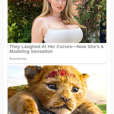
p
o
s