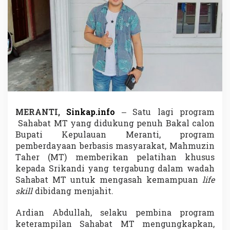
m
u
z
i
n
T
h
a
h
e
r
D
MERANTI,
Sinkap.info
– Satu lagi program
i
Sahabat MT yang didukung penuh Bakal calon
b
i
Bupati Kepulauan Meranti, program
n
pemberdayaan berbasis masyarakat, Mahmuzin
a
Taher (MT) memberikan pelatihan khusus
K
kepada Srikandi yang tergabung dalam wadah
e
Sahabat MT untuk mengasah kemampuan
life
t
e
skill
dibidang menjahit.
r
a
Ardian Abdullah, selaku pembina program
m
keterampilan Sahabat MT mengungkapkan,
p