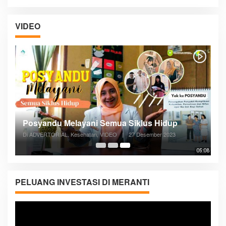
VIDEO
Posyandu Melayani Semua Siklus Hidup
Di ADVERTORIAL, Kesehatan, VIDEO
|
27 Desember 2023
05:08
PELUANG INVESTASI DI MERANTI
Pemutar
Video