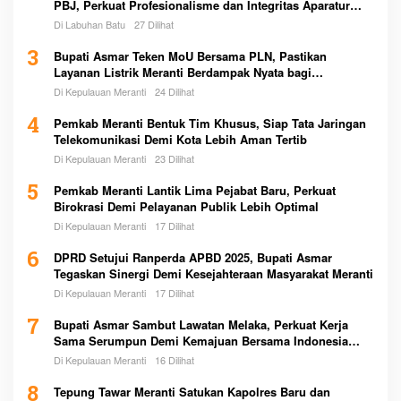
PBJ, Perkuat Profesionalisme dan Integritas Aparatur
Pemerintah
Di Labuhan Batu
27 Dilihat
3
Bupati Asmar Teken MoU Bersama PLN, Pastikan
Layanan Listrik Meranti Berdampak Nyata bagi
Masyarakat
Di Kepulauan Meranti
24 Dilihat
4
Pemkab Meranti Bentuk Tim Khusus, Siap Tata Jaringan
Telekomunikasi Demi Kota Lebih Aman Tertib
Di Kepulauan Meranti
23 Dilihat
5
Pemkab Meranti Lantik Lima Pejabat Baru, Perkuat
Birokrasi Demi Pelayanan Publik Lebih Optimal
Di Kepulauan Meranti
17 Dilihat
6
DPRD Setujui Ranperda APBD 2025, Bupati Asmar
Tegaskan Sinergi Demi Kesejahteraan Masyarakat Meranti
Di Kepulauan Meranti
17 Dilihat
7
Bupati Asmar Sambut Lawatan Melaka, Perkuat Kerja
Sama Serumpun Demi Kemajuan Bersama Indonesia
Malaysia
Di Kepulauan Meranti
16 Dilihat
8
Tepung Tawar Meranti Satukan Kapolres Baru dan