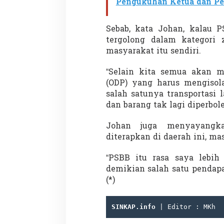
Pengukuhan Ketua dan Pe
Sebab, kata Johan, kalau P
tergolong dalam kategori 
masyarakat itu sendiri.
“Selain kita semua akan 
Partisipasi Pemu
(ODP) yang harus mengisola
Pelayanan Sukarel
salah satunya transportasi 
Diadakan di Nanji
Di GLOBAL, VIDEO
|
18 
dan barang tak lagi diperbol
Johan juga menyayangk
diterapkan di daerah ini, m
“PSBB itu rasa saya lebih
demikian salah satu pendapa
(*)
SINKAP.info
 | Editor : MKh