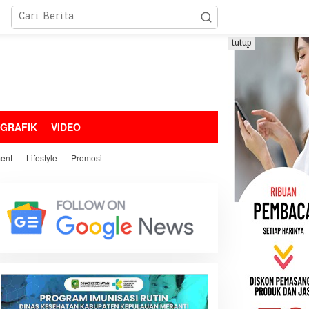
tutup
OGRAFIK
VIDEO
ment
Lifestyle
Promosi