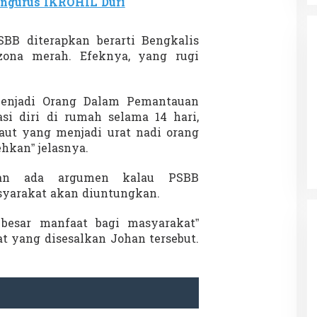
ngurus IKROHIL Duri
SBB diterapkan berarti Bengkalis
zona merah. Efeknya, yang rugi
menjadi Orang Dalam Pemantauan
da dalam
Eksplore Meranti – Yok ke Meranti
si diri di rumah selama 14 hari,
a Internasional
laut yang menjadi urat nadi orang
Di Budaya, NASIONAL, VIDEO, Wisata
|
13 Januari
ng
Januari 2024
2024
ehkan” jelasnya.
an ada argumen kalau PSBB
asyarakat akan diuntungkan.
 besar manfaat bagi masyarakat”
t yang disesalkan Johan tersebut.