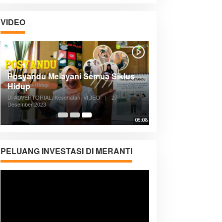
VIDEO
Posyandu Melayani Semua Siklus
Hidup
Di ADVERTORIAL, Kesehatan, VIDEO
|
27
Desember 2023
05:08
PELUANG INVESTASI DI MERANTI
Pemutar
Video