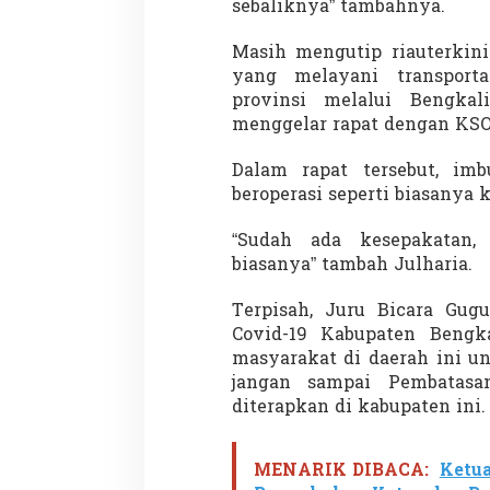
sebaliknya” tambahnya.
Masih mengutip riauterkini
yang melayani transport
Demonstrasi Gen-Z Guncang
Menteri Nusron: 
provinsi melalui Bengkal
Nepal, PM Mundur Mendadak
Cegah Konflik da
menggelar rapat dengan KS
Setelah Gedung Parlemen Dibakar
Penataan Ruang
Di GLOBAL, SOROTAN
|
12 September 2025
Di NASIONAL, SOROTAN
Dalam rapat tersebut, imb
beroperasi seperti biasanya 
“Sudah ada kesepakatan, 
biasanya” tambah Julharia.
Terpisah, Juru Bicara Gug
Covid-19 Kabupaten Bengk
masyarakat di daerah ini u
jangan sampai Pembatasan
diterapkan di kabupaten ini.
MENARIK DIBACA:
Ketua