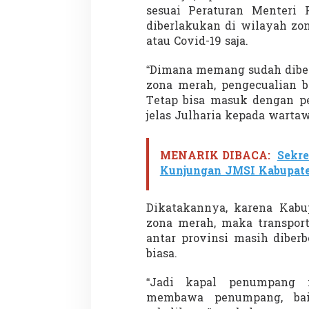
e
sesuai Peraturan Menteri
r
diberlakukan di wilayah zo
t
atau Covid-19 saja.
i
B
i
“Dimana memang sudah dibe
a
zona merah, pengecualian b
s
Tetap bisa masuk dengan p
a
jelas Julharia kepada wartaw
MENARIK DIBACA:
Sekre
Kunjungan JMSI Kabupate
Dikatakannya, karena Kabu
zona merah, maka transport
antar provinsi masih diberb
biasa.
“Jadi kapal penumpang m
membawa penumpang, ba