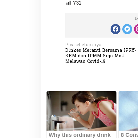
732
I
N
Pos sebelumnya
Dinkes Meranti Bersama IPRY-
a
KKM dan IPMM Sign MoU
v
Melawan Covid-19
i
g
a
s
i
p
o
s