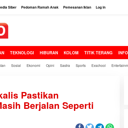
dia Siber
Pedoman Ramah Anak
Pemesanan Iklan
Log in
AN
TEKNOLOGI
HIBURAN
KOLOM
TITIK TERANG
INF
tan
Sosial
Ekonomi
Opini
Sastra
Sports
Exschool
Entertain
alis Pastikan
asih Berjalan Seperti