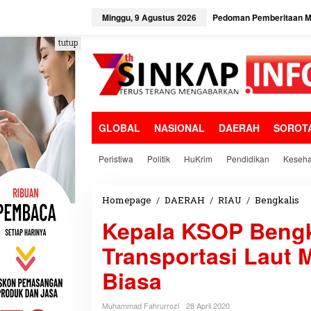
L
e
Minggu, 9 Agustus 2026
Pedoman Pemberitaan Me
w
a
tutup
t
i
k
e
k
o
GLOBAL
NASIONAL
DAERAH
SOROT
n
t
e
Peristiwa
Politik
HuKrim
Pendidikan
Keseha
n
Homepage
/
DAERAH
/
RIAU
/
Bengkalis
K
e
Kepala KSOP Bengk
p
a
Transportasi Laut M
l
a
Biasa
K
S
O
Muhammad Fahrurrozi
28 April 2020