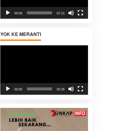
00:00
07:21
YOK KE MERANTI
Pemutar
Video
00:00
05:36