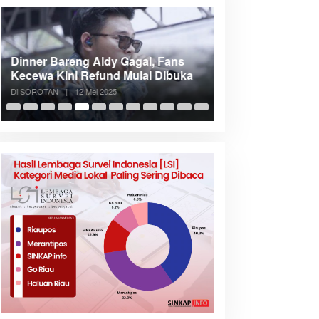
Dinner Bareng Aldy Gagal, Fans
Meranti Incar Kon
Kecewa Kini Refund Mulai Dibuka
Kepri, Bupati A
Di SOROTAN
|
12 Mei 2025
Di SOROTAN
|
6 Mei 2