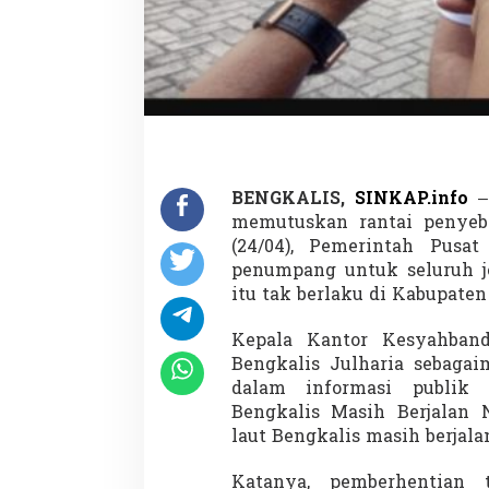
r
t
a
s
i
L
a
u
t
M
BENGKALIS,
SINKAP.info
– 
a
memutuskan rantai penyeba
s
i
(24/04), Pemerintah Pusa
h
penumpang untuk seluruh je
B
itu tak berlaku di Kabupaten
e
r
Kepala Kantor Kesyahband
j
a
Bengkalis Julharia sebagai
l
dalam informasi publik b
a
Bengkalis Masih Berjalan N
n
laut Bengkalis masih berjalan
S
e
p
Katanya, pemberhentian t