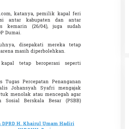
.com, katanya, pemilik kapal feri
asi antar kabupaten dan antar
Patok Batas Tanah
Rekognisi Sejarah Kerajaan Siak
is kemarin (26/04), juga sudah
n Dukung
dan Harapan Daerah Istimewa Riau
OP Dumai.
|
8 Agustus 2025
Di KOLOM, Opini, SOROTAN
|
16 Juni 2025
uhnya, disepakati mereka tetap
karena masih diperbolehkan.
kapal tetap beroperasi seperti
us Tugas Percepatan Penanganan
alis Johansyah Syafri mengajak
ntuk menolak atau mencegah agar
 Sosial Berskala Besar (PSBB)
 DPRD H. Khairul Umam Hadiri