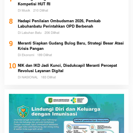
Kompetisi HUT RI
Di Musik
210 Dilihat
8
Hadapi Penilaian Ombudsman 2026, Pemkab
Labuhanbatu Perintahkan OPD Berbenah
Di Labuhan Batu
206 Dilihat
9
Meranti Siapkan Gudang Bulog Baru, Strategi Besar Atasi
Krisis Pangan
Di Ekonomi
189 Dilihat
10
NIK dan IKD Jadi Kunci, Disdukcapil Meranti Percepat
Revolusi Layanan Digital
Di NASIONAL
183 Dilihat