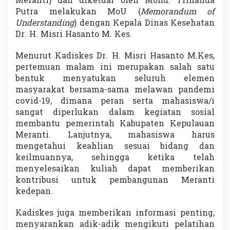
Meranti) dan diketuai oleh Mohd. Trinanda
e
Putra melakukan MoU (
Memorandum of
l
Understanding
) dengan Kepala Dinas Kesehatan
a
Dr. H. Misri Hasanto M. Kes.
w
a
n
Menurut Kadiskes Dr. H. Misri Hasanto M.Kes,
C
pertemuan malam ini merupakan salah satu
o
bentuk menyatukan seluruh elemen
v
masyarakat bersama-sama melawan pandemi
i
d
covid-19, dimana peran serta mahasiswa/i
-
sangat diperlukan dalam kegiatan sosial
1
membantu pemerintah Kabupaten Kepulauan
9
Meranti. Lanjutnya, mahasiswa harus
mengetahui keahlian sesuai bidang dan
keilmuannya, sehingga ketika telah
menyelesaikan kuliah dapat memberikan
kontribusi untuk pembangunan Meranti
kedepan.
Kadiskes juga memberikan informasi penting,
menyarankan adik-adik mengikuti pelatihan