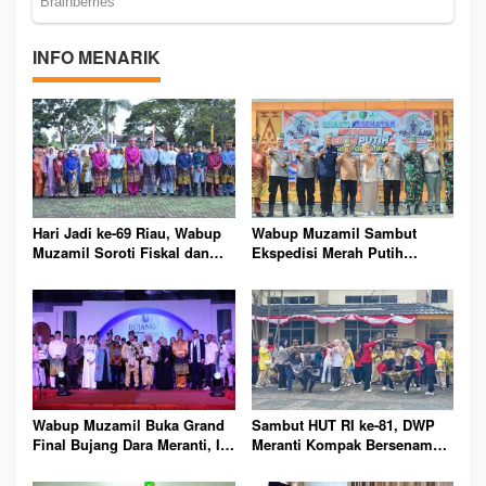
INFO MENARIK
Hari Jadi ke-69 Riau, Wabup
Wabup Muzamil Sambut
Muzamil Soroti Fiskal dan
Ekspedisi Merah Putih
Janjikan Pemerataan
Presisi, 1.200 Mangrove
Pembangunan untuk
Ditanam di Tanah Merah
Masyarakat
Wabup Muzamil Buka Grand
Sambut HUT RI ke-81, DWP
Final Bujang Dara Meranti, Ini
Meranti Kompak Bersenam
Daftar Pemenang dan Pesan
dan Ikuti Perlombaan Seru
Pentingnya