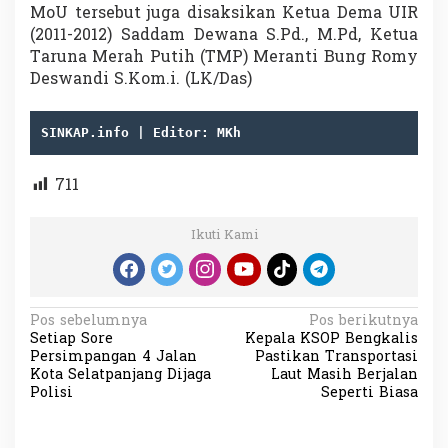
MoU tersebut juga disaksikan Ketua Dema UIR
(2011-2012) Saddam Dewana S.Pd., M.Pd, Ketua
Taruna Merah Putih (TMP) Meranti Bung Romy
Deswandi S.Kom.i. (LK/Das)
SINKAP.info | Editor: MKh
711
Ikuti Kami
N
Pos sebelumnya
Pos berikutnya
Setiap Sore
Kepala KSOP Bengkalis
a
Persimpangan 4 Jalan
Pastikan Transportasi
v
Kota Selatpanjang Dijaga
Laut Masih Berjalan
Polisi
Seperti Biasa
i
g