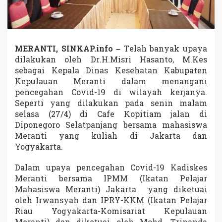
m
a
I
P
R
MERANTI, SINKAP.info –
Telah banyak upaya
Y
-
dilakukan oleh Dr.H.Misri Hasanto, M.Kes
K
sebagai Kepala Dinas Kesehatan Kabupaten
K
Kepulauan Meranti dalam menangani
M
pencegahan Covid-19 di wilayah kerjanya.
d
Seperti yang dilakukan pada senin malam
a
n
selasa (27/4) di Cafe Kopitiam jalan di
I
Diponegoro Selatpanjang bersama mahasiswa
P
Meranti yang kuliah di Jakarta dan
M
Yogyakarta.
M
S
i
Dalam upaya pencegahan Covid-19 Kadiskes
g
Meranti bersama IPMM (Ikatan Pelajar
n
Mahasiswa Meranti) Jakarta yang diketuai
M
oleh Irwansyah dan IPRY-KKM (Ikatan Pelajar
o
U
Riau Yogyakarta-Komisariat Kepulauan
M