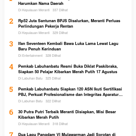
Harumkan Nama Daerah
Di Kepulauan Meranti
337 Dilihat
2
Rp52 Juta Santunan BPJS Disalurkan, Meranti Perluas
Perlindungan Pekerja Rentan
Di Kepulauan Meranti
329 Dilihat
3
Ifan Seventeen Kembali Bawa Luka Lama Lewat Lagu
Baru Penuh Kerinduan
Di Entertainment
328 Dilihat
4
Pemkab Labuhanbatu Resmi Buka Diklat Paskibraka,
Siapkan 50 Pelajar Kibarkan Merah Putih 17 Agustus
Di Labuhan Batu
325 Dilihat
5
Pemkab Labuhanbatu Siapkan 120 ASN Ikuti Sertifikasi
PBJ, Perkuat Profesionalisme dan Integritas Aparatur
Pemerintah
Di Labuhan Batu
322 Dilihat
6
30 Putra Putri Terbaik Meranti Disiapkan, Misi Besar
Kibarkan Merah Putih
Di Kepulauan Meranti
318 Dilihat
7
Dua Lagu Pangdam VI Mulawarman Jadi Sorotan di