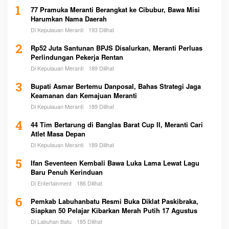
1
77 Pramuka Meranti Berangkat ke Cibubur, Bawa Misi
Harumkan Nama Daerah
Di Kepulauan Meranti
193 Dilihat
2
Rp52 Juta Santunan BPJS Disalurkan, Meranti Perluas
Perlindungan Pekerja Rentan
Di Kepulauan Meranti
189 Dilihat
3
Bupati Asmar Bertemu Danposal, Bahas Strategi Jaga
Keamanan dan Kemajuan Meranti
Di Kepulauan Meranti
189 Dilihat
4
44 Tim Bertarung di Banglas Barat Cup II, Meranti Cari
Atlet Masa Depan
Di Kepulauan Meranti
189 Dilihat
5
Ifan Seventeen Kembali Bawa Luka Lama Lewat Lagu
Baru Penuh Kerinduan
Di Entertainment
186 Dilihat
6
Pemkab Labuhanbatu Resmi Buka Diklat Paskibraka,
Siapkan 50 Pelajar Kibarkan Merah Putih 17 Agustus
Di Labuhan Batu
185 Dilihat