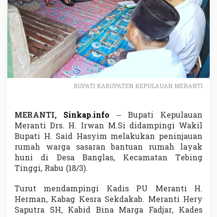
B
u
p
a
t
i
M
e
r
a
BUPATI KABUPATEN KEPULAUAN MERANTI
n
t
i
MERANTI,
Sinkap.info
– Bupati Kepulauan
T
Meranti Drs. H. Irwan M.Si didampingi Wakil
i
n
Bupati H. Said Hasyim melakukan peninjauan
j
rumah warga sasaran bantuan rumah layak
a
huni di Desa Banglas, Kecamatan Tebing
u
Tinggi, Rabu (18/3).
R
u
m
Turut mendampingi Kadis PU Meranti H.
a
Herman, Kabag Kesra Sekdakab. Meranti Hery
h
Saputra SH, Kabid Bina Marga Fadjar, Kades
B