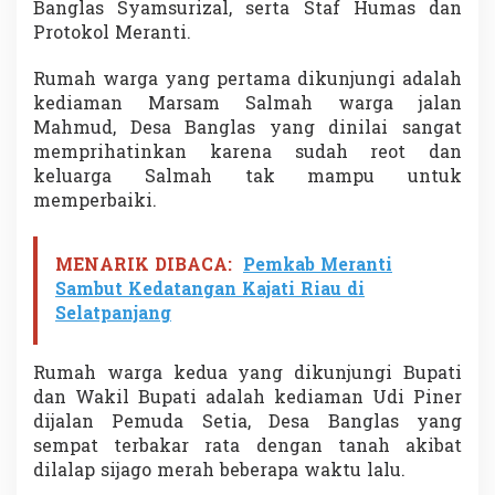
Banglas Syamsurizal, serta Staf Humas dan
a
Protokol Meranti.
n
t
u
Rumah warga yang pertama dikunjungi adalah
a
kediaman Marsam Salmah warga jalan
n
Mahmud, Desa Banglas yang dinilai sangat
L
memprihatinkan karena sudah reot dan
a
y
keluarga Salmah tak mampu untuk
a
memperbaiki.
k
H
u
MENARIK DIBACA:
Pemkab Meranti
n
Sambut Kedatangan Kajati Riau di
i
d
Selatpanjang
i
D
e
Rumah warga kedua yang dikunjungi Bupati
s
dan Wakil Bupati adalah kediaman Udi Piner
a
dijalan Pemuda Setia, Desa Banglas yang
B
sempat terbakar rata dengan tanah akibat
a
dilalap sijago merah beberapa waktu lalu.
n
g