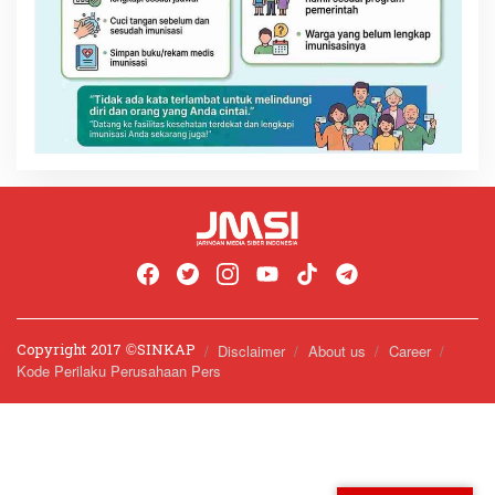
Copyright 2017 ©️SINKAP
Disclaimer
About us
Career
Kode Perilaku Perusahaan Pers