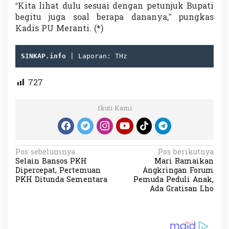
“Kita lihat dulu sesuai dengan petunjuk Bupati
begitu juga soal berapa dananya,” pungkas
Kadis PU Meranti. (*)
SINKAP.info
 | Laporan: THz
727
Ikuti Kami
N
Pos sebelumnya
Pos berikutnya
Selain Bansos PKH
Mari Ramaikan
a
Dipercepat, Pertemuan
Angkringan Forum
v
PKH Ditunda Sementara
Pemuda Peduli Anak,
Ada Gratisan Lho
i
g
a