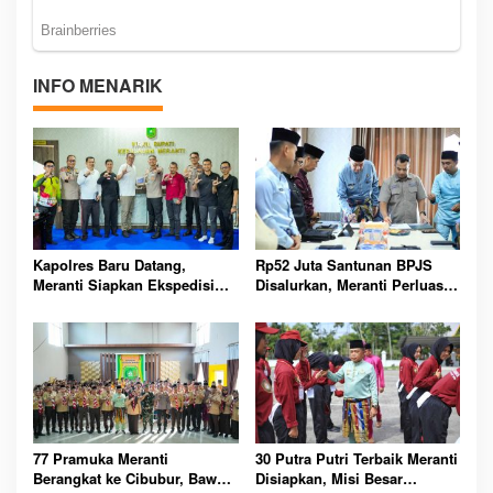
INFO MENARIK
Kapolres Baru Datang,
Rp52 Juta Santunan BPJS
Meranti Siapkan Ekspedisi
Disalurkan, Meranti Perluas
Merah Putih Penuh Makna
Perlindungan Pekerja Rentan
77 Pramuka Meranti
30 Putra Putri Terbaik Meranti
Berangkat ke Cibubur, Bawa
Disiapkan, Misi Besar