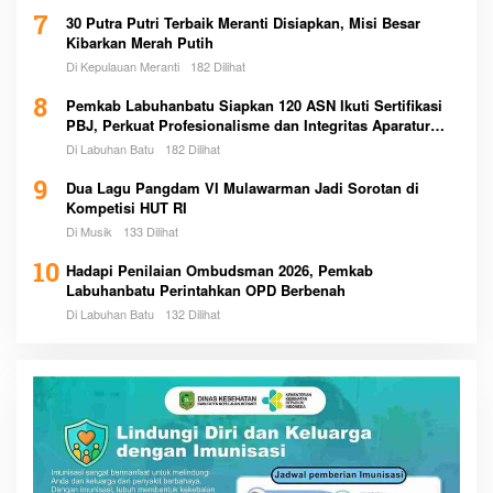
7
30 Putra Putri Terbaik Meranti Disiapkan, Misi Besar
Kibarkan Merah Putih
Di Kepulauan Meranti
182 Dilihat
8
Pemkab Labuhanbatu Siapkan 120 ASN Ikuti Sertifikasi
PBJ, Perkuat Profesionalisme dan Integritas Aparatur
Pemerintah
Di Labuhan Batu
182 Dilihat
9
Dua Lagu Pangdam VI Mulawarman Jadi Sorotan di
Kompetisi HUT RI
Di Musik
133 Dilihat
10
Hadapi Penilaian Ombudsman 2026, Pemkab
Labuhanbatu Perintahkan OPD Berbenah
Di Labuhan Batu
132 Dilihat