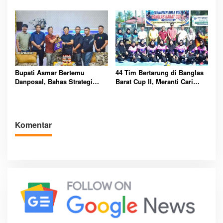
Misi Harumkan Nama Daerah
Kibarkan Merah Putih
Bupati Asmar Bertemu
44 Tim Bertarung di Banglas
Danposal, Bahas Strategi
Barat Cup II, Meranti Cari
Jaga Keamanan dan
Atlet Masa Depan
Kemajuan Meranti
Komentar