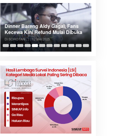
Dinner Bareng Aldy Gagal, Fans
Meranti Incar Kon
Kecewa Kini Refund Mulai Dibuka
Kepri, Bupati A
Di SOROTAN
|
12 Mei 2025
Di SOROTAN
|
6 Mei 2