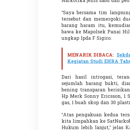
Narkotika jenis sabu dan pes
“Saya bersama tim langsun
tersebut dan memergoki du
barang haram itu, kemudia
bawa ke Mapolsek Panai Hili
ungkap Ipda F Sigiro.
MENARIK DIBACA:
Sekda
Kegiatan Studi EHRA Tah
Dari hasil introgasi, ter
sejumlah barang bukti, dia
bening transparan berisikan
Hp Merk Sonny Ericsson, 1 Se
gas, 1 buah skop dan 30 plast
“Atas pengakuan kedua ters
kita limpahkan ke SatNarko
Hukum lebih lanjut,” jelas K