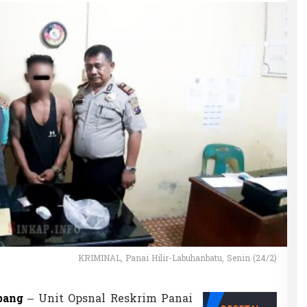
KRIMINAL, Panai Hilir-Labuhanbatu, Senin (24/2)
bang
– Unit Opsnal Reskrim Panai