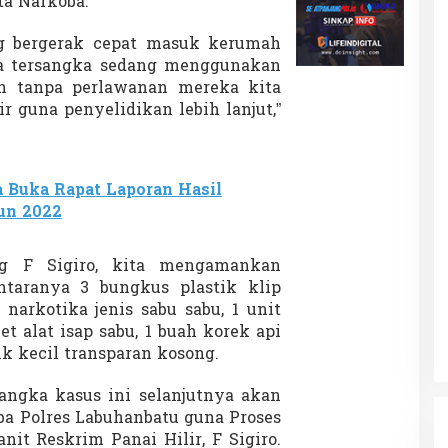
ta Narkoba.
g bergerak cepat masuk kerumah
a tersangka sedang menggunakan
n tanpa perlawanan mereka kita
r guna penyelidikan lebih lanjut,”
 Buka Rapat Laporan Hasil
un 2022
ang F Sigiro, kita mengamankan
ntaranya 3 bungkus plastik klip
 narkotika jenis sabu sabu, 1 unit
t alat isap sabu, 1 buah korek api
ik kecil transparan kosong.
angka kasus ini selanjutnya akan
ba Polres Labuhanbatu guna Proses
anit Reskrim Panai Hilir, F Sigiro.