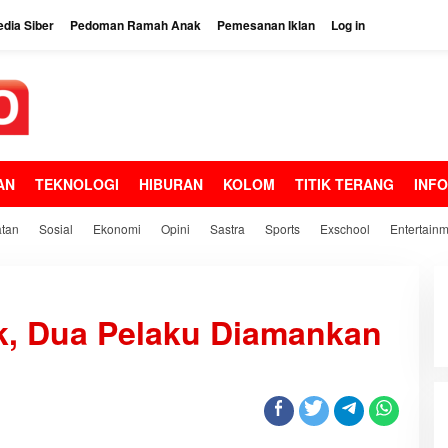
dia Siber
Pedoman Ramah Anak
Pemesanan Iklan
Log in
AN
TEKNOLOGI
HIBURAN
KOLOM
TITIK TERANG
INF
tan
Sosial
Ekonomi
Opini
Sastra
Sports
Exschool
Entertain
k, Dua Pelaku Diamankan