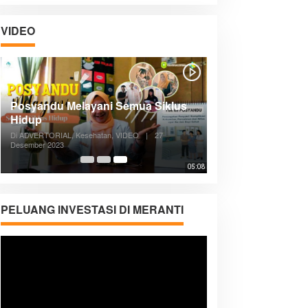
VIDEO
Posyandu Melayani Semua Siklus
Hidup
Di ADVERTORIAL, Kesehatan, VIDEO
|
27
Desember 2023
05:08
PELUANG INVESTASI DI MERANTI
Pemutar
Video