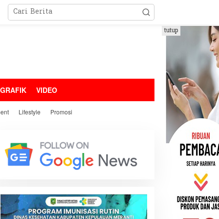
tutup
OGRAFIK
VIDEO
ment
Lifestyle
Promosi