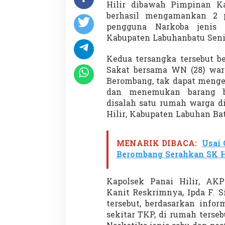
n
Hilir dibawah Pimpinan Kan
P
berhasil mengamankan 2 p
o
pengguna Narkoba jenis 
l
Kabupaten Labuhanbatu Senin
s
e
k
Kedua tersangka tersebut be
P
Sakat bersama WN (28) war
a
Berombang, tak dapat menge
n
dan menemukan barang bu
a
i
disalah satu rumah warga d
H
Hilir, Kabupaten Labuhan Bat
i
l
i
MENARIK DIBACA:
Usai 
r
Berombang Serahkan SK 
Kapolsek Panai Hilir, AKP
Kanit Reskrimnya, Ipda F. S
tersebut, berdasarkan info
sekitar TKP, di rumah tersebu