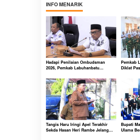
INFO MENARIK
Hadapi Penilaian Ombudsman
Pemkab L
2026, Pemkab Labuhanbatu
Diklat Pa
Perintahkan OPD Berbenah
Pelajar K
Agustus
Tangis Haru Iringi Apel Terakhir
Bupati M
Sekda Hasan Heri Rambe Jelang
Ulama Bes
Purna Bakti Resmi
untuk Mas