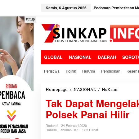
L
e
Kamis, 6 Agustus 2026
Pedoman Pemberitaan Me
w
a
tutup
t
i
k
e
k
o
GLOBAL
NASIONAL
DAERAH
SOROT
n
t
e
Peristiwa
Politik
HuKrim
Pendidikan
Keseha
n
Homepage
/
NASIONAL
/
HuKrim
T
a
Tak Dapat Mengela
k
D
Polsek Panai Hilir
a
p
a
Redaksi
24 Februari 2020
t
HuKrim
,
Labuhan Batu
985 Dilihat
M