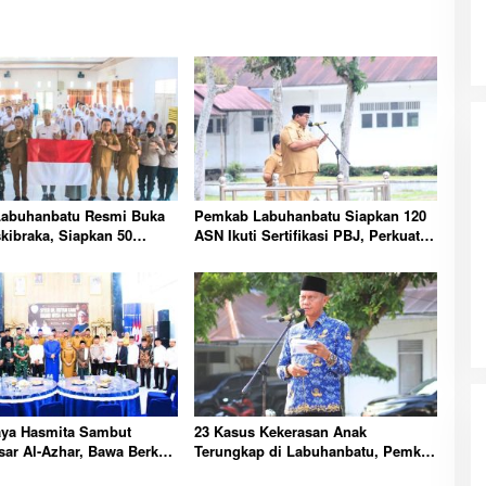
abuhanbatu Resmi Buka
Pemkab Labuhanbatu Siapkan 120
skibraka, Siapkan 50
ASN Ikuti Sertifikasi PBJ, Perkuat
ibarkan Merah Putih 17
Profesionalisme dan Integritas
Aparatur Pemerintah
aya Hasmita Sambut
23 Kasus Kekerasan Anak
ar Al-Azhar, Bawa Berkah
Terungkap di Labuhanbatu, Pemkab
yarakat Labuhanbatu Hari
Serukan Perlindungan Dimulai dari