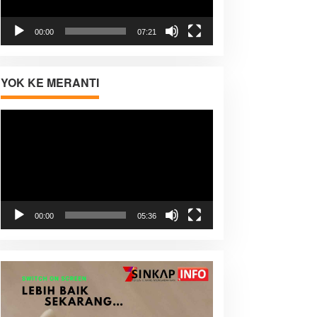
00:00
07:21
YOK KE MERANTI
Pemutar
Video
00:00
05:36