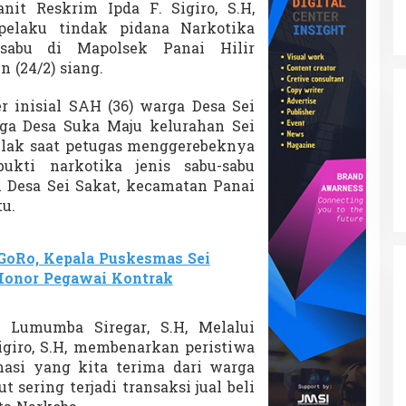
it Reskrim Ipda F. Sigiro, S.H,
elaku tindak pidana Narkotika
sabu di Mapolsek Panai Hilir
 (24/2) siang.
r inisial SAH (36) warga Desa Sei
ga Desa Suka Maju kelurahan Sei
lak saat petugas menggerebeknya
kti narkotika jenis sabu-sabu
i Desa Sei Sakat, kecamatan Panai
u.
GoRo, Kepala Puskesmas Sei
Honor Pegawai Kontrak
 Lumumba Siregar, S.H, Melalui
igiro, S.H, membenarkan peristiwa
rmasi yang kita terima dari warga
t sering terjadi transaksi jual beli