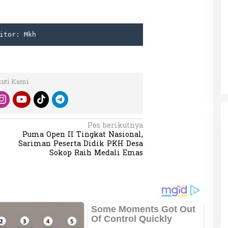
itor: Mkh
Patok Batas Tanah
Rekognisi Sejarah Kerajaan Siak
n Dukung
dan Harapan Daerah Istimewa Riau
|
8 Agustus 2025
Di KOLOM, Opini, SOROTAN
|
16 Juni 2025
kuti Kami
Pos berikutnya
Puma Open II Tingkat Nasional,
Sariman Peserta Didik PKH Desa
Sokop Raih Medali Emas