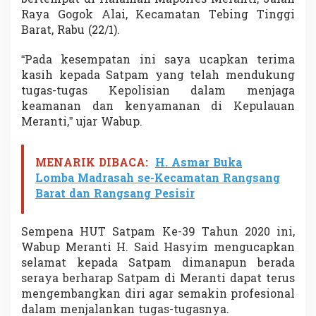
bertempat di Halaman Mapolres Meranti, Jalan
i
Raya Gogok Alai, Kecamatan Tebing Tinggi
U
Barat, Rabu (22/1).
c
a
“Pada kesempatan ini saya ucapkan terima
p
k
kasih kepada Satpam yang telah mendukung
a
tugas-tugas Kepolisian dalam menjaga
n
keamanan dan kenyamanan di Kepulauan
A
Meranti,” ujar Wabup.
p
r
e
s
MENARIK DIBACA:
H. Asmar Buka
i
Lomba Madrasah se-Kecamatan Rangsang
a
Barat dan Rangsang Pesisir
s
i
K
Sempena HUT Satpam Ke-39 Tahun 2020 ini,
e
Wabup Meranti H. Said Hasyim mengucapkan
p
selamat kepada Satpam dimanapun berada
a
d
seraya berharap Satpam di Meranti dapat terus
a
mengembangkan diri agar semakin profesional
S
dalam menjalankan tugas-tugasnya.
a