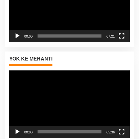
00:00
07:21
YOK KE MERANTI
Pemutar
Video
00:00
05:36