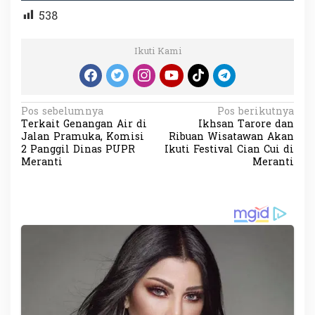
538
Ikuti Kami
N
Pos sebelumnya
Pos berikutnya
Terkait Genangan Air di
Ikhsan Tarore dan
a
Jalan Pramuka, Komisi
Ribuan Wisatawan Akan
v
2 Panggil Dinas PUPR
Ikuti Festival Cian Cui di
Meranti
Meranti
i
g
a
s
i
p
o
s