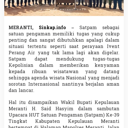
U
T
S
a
t
MERANTI,
Sinkap.info
–
Satpam sebagai
p
satuan pengaman memiliki tugas yang cukup
a
m
penting dan sangat dibutuhkan apalagi dalam
K
situasi tertentu seperti saat perayaan Ivent
e
Perang Air yang tak lama lagi akan digelar.
-
Satpam dapat mendukung tugas-tugas
3
5
Kepolisian dalam memberikan kenyaman
,
kepada ribuan wisatawan yang datang
W
sehingga agenda wisata Nasional yang menjadi
a
sorotan Internasional nantinya berjalan aman
b
dan lancar.
u
p
M
Hal itu disampaikan Wakil Bupati Kepulauan
e
Meranti H. Said Hasyim dalam sambutan
r
Upacara HUT Satuan Pengaman (Satpam) Ke-39
a
Tingkat Kabupaten Kepulauan Meranti
n
t