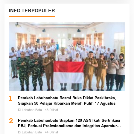
INFO TERPOPULER
1
Pemkab Labuhanbatu Resmi Buka Diklat Paskibraka,
Siapkan 50 Pelajar Kibarkan Merah Putih 17 Agustus
Di Labuhan Batu
48 Dilihat
2
Pemkab Labuhanbatu Siapkan 120 ASN Ikuti Sertifikasi
PBJ, Perkuat Profesionalisme dan Integritas Aparatur
Pemerintah
Di Labuhan Batu
44 Dilihat