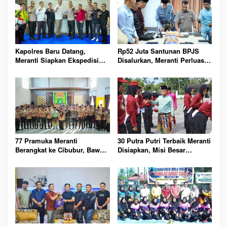
Kapolres Baru Datang,
Rp52 Juta Santunan BPJS
Meranti Siapkan Ekspedisi
Disalurkan, Meranti Perluas
Merah Putih Penuh Makna
Perlindungan Pekerja Rentan
77 Pramuka Meranti
30 Putra Putri Terbaik Meranti
Berangkat ke Cibubur, Bawa
Disiapkan, Misi Besar
Misi Harumkan Nama Daerah
Kibarkan Merah Putih