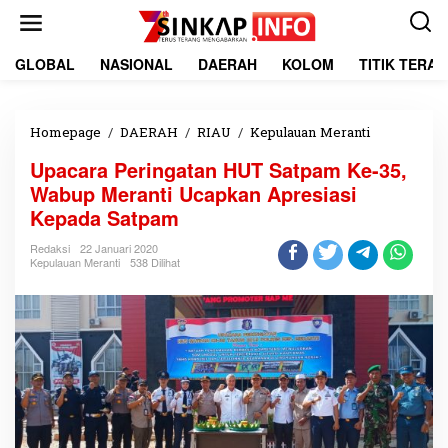
L
e
w
a
GLOBAL
NASIONAL
DAERAH
KOLOM
TITIK TERA
t
i
k
e
Homepage
/
DAERAH
/
RIAU
/
Kepulauan Meranti
U
k
p
Upacara Peringatan HUT Satpam Ke-35,
o
a
n
c
Wabup Meranti Ucapkan Apresiasi
t
a
Kepada Satpam
e
r
n
a
Redaksi
22 Januari 2020
P
Kepulauan Meranti
538 Dilihat
e
r
i
n
g
a
t
a
n
H