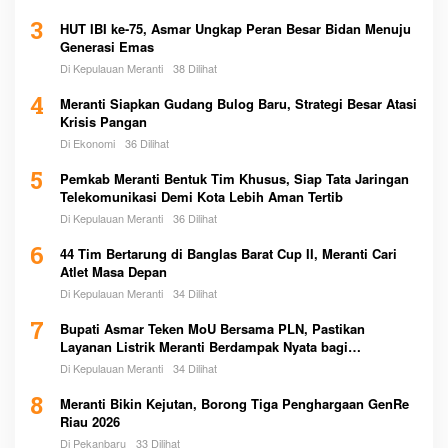
3
HUT IBI ke-75, Asmar Ungkap Peran Besar Bidan Menuju
Generasi Emas
Di Kepulauan Meranti
38 Dilihat
4
Meranti Siapkan Gudang Bulog Baru, Strategi Besar Atasi
Krisis Pangan
Di Ekonomi
36 Dilihat
5
Pemkab Meranti Bentuk Tim Khusus, Siap Tata Jaringan
Telekomunikasi Demi Kota Lebih Aman Tertib
Di Kepulauan Meranti
36 Dilihat
6
44 Tim Bertarung di Banglas Barat Cup II, Meranti Cari
Atlet Masa Depan
Di Kepulauan Meranti
34 Dilihat
7
Bupati Asmar Teken MoU Bersama PLN, Pastikan
Layanan Listrik Meranti Berdampak Nyata bagi
Masyarakat
Di Kepulauan Meranti
34 Dilihat
8
Meranti Bikin Kejutan, Borong Tiga Penghargaan GenRe
Riau 2026
Di Pekanbaru
33 Dilihat