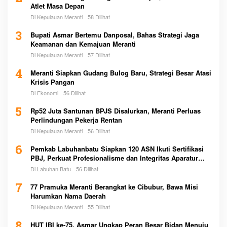
Atlet Masa Depan
Di Kepulauan Meranti
58 Dilihat
3
Bupati Asmar Bertemu Danposal, Bahas Strategi Jaga
Keamanan dan Kemajuan Meranti
Di Kepulauan Meranti
57 Dilihat
4
Meranti Siapkan Gudang Bulog Baru, Strategi Besar Atasi
Krisis Pangan
Di Ekonomi
56 Dilihat
5
Rp52 Juta Santunan BPJS Disalurkan, Meranti Perluas
Perlindungan Pekerja Rentan
Di Kepulauan Meranti
56 Dilihat
6
Pemkab Labuhanbatu Siapkan 120 ASN Ikuti Sertifikasi
PBJ, Perkuat Profesionalisme dan Integritas Aparatur
Pemerintah
Di Labuhan Batu
56 Dilihat
7
77 Pramuka Meranti Berangkat ke Cibubur, Bawa Misi
Harumkan Nama Daerah
Di Kepulauan Meranti
55 Dilihat
HUT IBI ke-75, Asmar Ungkap Peran Besar Bidan Menuju