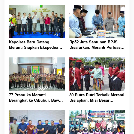
Kapolres Baru Datang,
Rp52 Juta Santunan BPJS
Meranti Siapkan Ekspedisi
Disalurkan, Meranti Perluas
Merah Putih Penuh Makna
Perlindungan Pekerja Rentan
77 Pramuka Meranti
30 Putra Putri Terbaik Meranti
Berangkat ke Cibubur, Bawa
Disiapkan, Misi Besar
Misi Harumkan Nama Daerah
Kibarkan Merah Putih