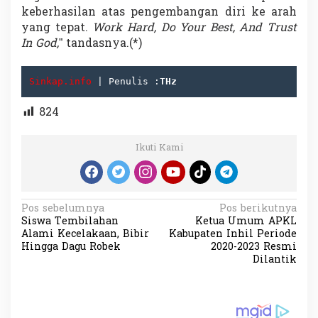
keberhasilan atas pengembangan diri ke arah
yang tepat.
Work Hard, Do Your Best, And Trust
In God,
” tandasnya.(*)
Sinkap.info
 | Penulis :
THz
824
Ikuti Kami
N
Pos sebelumnya
Pos berikutnya
Siswa Tembilahan
Ketua Umum APKL
a
Alami Kecelakaan, Bibir
Kabupaten Inhil Periode
v
Hingga Dagu Robek
2020-2023 Resmi
Dilantik
i
g
a