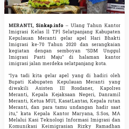
m
i
g
r
a
MERANTI,
Sinkap.info
– Ulang Tahun Kantor
s
Imigrasi Kelas ll TPl Selatpanjang Kabupaten
i
Kepulauan Meranti gelar apel Hari Bhakti
P
Imigrasi ke-70 Tahun 2020 dan serangkaian
a
s
kegiatan dengan semboyan “SDM Unggul
t
Imigrasi Pasti Maju” di halaman kantor
i
imigrasi jalan merdeka selatpanjang kota.
M
a
“Iya tadi kita gelar apel yang di hadiri oleh
j
u
Bupati Kabupaten Kepulauan Meranti yang
d
diwakili Asisten III Rosdaner, Kapolres
i
Meranti, Kepala Kejaksaan Negeri, Danramil
H
Meranti, Ketua MUI, KasatLantas, Kepala rutan
a
r
Meranti, dan para tamu undangan hadir saat
i
itu,” kata Kepala Kantor Maryana, S.Sos, MA
B
Melalui Kasi Teknologi Informasi Imigrasi dan
h
Komunikasi Keimigrasian Rizky Ramadhan
a