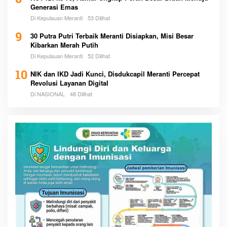
8
Generasi Emas
Di Kepulauan Meranti
53 Dilihat
9
30 Putra Putri Terbaik Meranti Disiapkan, Misi Besar
Kibarkan Merah Putih
Di Kepulauan Meranti
52 Dilihat
10
NIK dan IKD Jadi Kunci, Disdukcapil Meranti Percepat
Revolusi Layanan Digital
Di NASIONAL
48 Dilihat