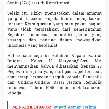
Senin (27/1) saat di Komfirmasi.
k
t
i
Selain itu, Rizky mengatakan dalam amanat
I
yang di bacakan kepala kantor menjelaskan
m
tentang Keimigrasian yang merupakan bagian
i
yang tidak terpisahkan dari pemerintahan
g
r
Republik Indonesia, memiliki peran yang
a
strategis dan penting dalam mewujudkan
s
indonesia yang berdaulat.
i
k
Hal senada juga di katakan Kepala Kantor
e
7
Imigrasi Kelas II Maryana,S.Sos, MA
0
menyampaikan bahwa diharapkan kepada 23
Pegawai imigrasi yang ikut pada apel tersebut,
agar tetap berpegang teguh kepada Pancasila
dan Undang-Undang Dasar Negara Republik
Indonesia Tahun 1945 dalam melaksanakan
kinerja.
MENARIK DIBACA:
Bupati Asmar Terima