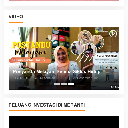
VIDEO
Posyandu Melayani Semua Siklus Hidup
Di ADVERTORIAL, Kesehatan, VIDEO
|
27 Desember 2023
05:08
PELUANG INVESTASI DI MERANTI
Pemutar
Video