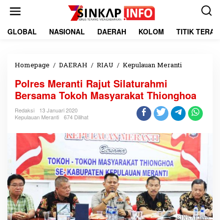
L
e
w
a
GLOBAL
NASIONAL
DAERAH
KOLOM
TITIK TERA
t
i
k
e
Homepage
/
DAERAH
/
RIAU
/
Kepulauan Meranti
P
k
o
Polres Meranti Rajut Silaturahmi
o
l
n
r
Bersama Tokoh Masyarakat Thionghoa
t
e
e
s
Redaksi
13 Januari 2020
Kepulauan Meranti
674 Dilihat
n
M
e
r
a
n
t
i
R
a
j
u
t