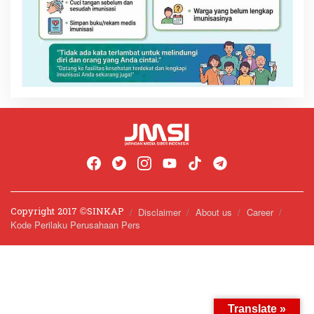
Copyright 2017 ©️SINKAP
Disclaimer
About us
Career
Kode Perilaku Perusahaan Pers
Translate »