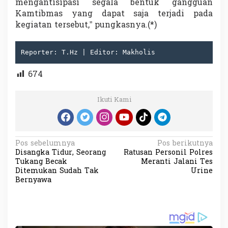
mengantisipasi segala bentuk gangguan
Kamtibmas yang dapat saja terjadi pada
kegiatan tersebut,” pungkasnya.(*)
Reporter: T.Hz | Editor: Makholis
674
Ikuti Kami
N
Pos sebelumnya
Pos berikutnya
Disangka Tidur, Seorang
Ratusan Personil Polres
a
Tukang Becak
Meranti Jalani Tes
v
Ditemukan Sudah Tak
Urine
Bernyawa
i
g
a