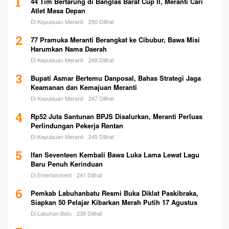
1
44 Tim Bertarung di Banglas Barat Cup II, Meranti Cari
Atlet Masa Depan
Di Kepulauan Meranti
250 Dilihat
2
77 Pramuka Meranti Berangkat ke Cibubur, Bawa Misi
Harumkan Nama Daerah
Di Kepulauan Meranti
248 Dilihat
3
Bupati Asmar Bertemu Danposal, Bahas Strategi Jaga
Keamanan dan Kemajuan Meranti
Di Kepulauan Meranti
247 Dilihat
4
Rp52 Juta Santunan BPJS Disalurkan, Meranti Perluas
Perlindungan Pekerja Rentan
Di Kepulauan Meranti
245 Dilihat
5
Ifan Seventeen Kembali Bawa Luka Lama Lewat Lagu
Baru Penuh Kerinduan
Di Entertainment
241 Dilihat
6
Pemkab Labuhanbatu Resmi Buka Diklat Paskibraka,
Siapkan 50 Pelajar Kibarkan Merah Putih 17 Agustus
Di Labuhan Batu
239 Dilihat