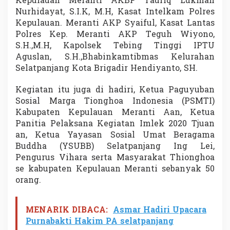
Kepulauan Meranti AKBP Taufiq Lukman
s
Nurhidayat, S.I.K, M.H, Kasat Intelkam Polres
y
Kepulauan. Meranti AKP Syaiful, Kasat Lantas
a
Polres Kep. Meranti AKP Teguh Wiyono,
r
a
S.H.,M.H, Kapolsek Tebing Tinggi IPTU
k
Aguslan, S.H.,Bhabinkamtibmas Kelurahan
a
Selatpanjang Kota Brigadir Hendiyanto, SH.
t
T
Kegiatan itu juga di hadiri, Ketua Paguyuban
h
i
Sosial Marga Tionghoa Indonesia (PSMTI)
o
Kabupaten Kepulauan Meranti Aan, Ketua
n
Panitia Pelaksana Kegiatan Imlek 2020 Tjuan
g
an, Ketua Yayasan Sosial Umat Beragama
h
o
Buddha (YSUBB) Selatpanjang Ing Lei,
a
Pengurus Vihara serta Masyarakat Thionghoa
se kabupaten Kepulauan Meranti sebanyak 50
orang.
MENARIK DIBACA:
Asmar Hadiri Upacara
Purnabakti Hakim PA selatpanjang