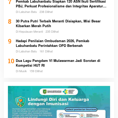
7
Pemkab Labuhanbatu Siapkan 120 ASN Ikuti Sertifikasi
PBJ, Perkuat Profesionalisme dan Integritas Aparatur
Pemerintah
Di Labuhan Batu
238 Dilihat
8
30 Putra Putri Terbaik Meranti Disiapkan, Misi Besar
Kibarkan Merah Putih
Di Kepulauan Meranti
235 Dilihat
9
Hadapi Penilaian Ombudsman 2026, Pemkab
Labuhanbatu Perintahkan OPD Berbenah
Di Labuhan Batu
161 Dilihat
10
Dua Lagu Pangdam VI Mulawarman Jadi Sorotan di
Kompetisi HUT RI
Di Musik
159 Dilihat