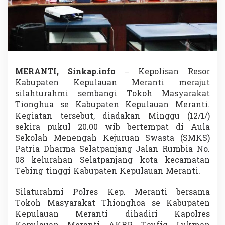
S
i
l
a
t
u
r
a
MERANTI, Sinkap.info
– Kepolisan Resor
h
Kabupaten Kepulauan Meranti merajut
m
silahturahmi sembangi Tokoh Masyarakat
i
Tionghua se Kabupaten Kepulauan Meranti.
B
e
Kegiatan tersebut, diadakan Minggu (12/1/)
r
sekira pukul 20.00 wib bertempat di Aula
s
Sekolah Menengah Kejuruan Swasta (SMKS)
a
Patria Dharma Selatpanjang Jalan Rumbia No.
m
a
08 kelurahan Selatpanjang kota kecamatan
T
Tebing tinggi Kabupaten Kepulauan Meranti.
o
k
Silaturahmi Polres Kep. Meranti bersama
o
Tokoh Masyarakat Thionghoa se Kabupaten
h
M
Kepulauan Meranti dihadiri Kapolres
a