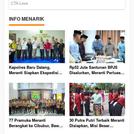
INFO MENARIK
Kapolres Baru Datang,
Rp52 Juta Santunan BPJS
Meranti Siapkan Ekspedisi
Disalurkan, Meranti Perluas
Merah Putih Penuh Makna
Perlindungan Pekerja Rentan
77 Pramuka Meranti
30 Putra Putri Terbaik Meranti
Berangkat ke Cibubur, Bawa
Disiapkan, Misi Besar
Misi Harumkan Nama Daerah
Kibarkan Merah Putih