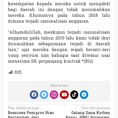
kesempatan kepada mereka untuk mengabdi
bagi daerah ini dengan tidak merumahkan
mereka. Khususnya pada tahun 2018 lalu
dimana terjadi rasionalisasi anggaran.
“Alhamdulillah, meskipun terjadi rasionalisasi
anggaran pada tahun 2019 lalu kami tidak ikut
dirumahkan sebagaimana terjadi di daerah
lain,” ujar mereka dengan wajah berseri-seri
yang senyum nan bahagia saat ditemui usai
menerima SK perpanjang kontrak.*(Rls)
835
Ikuti Kami
N
Pos sebelumnya
Pos berikutnya
Beasiswa Pemprov Riau
Galang Dana Korban
a
Bertambah, dari
Banjir, PMII Purworejo: