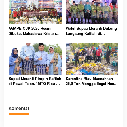
AGAPE CUP 2025 Resmi
Wakil Bupati Meranti Dukung
Dibuka, Mahasiswa Kristen
Langsung Kafilah di
Polbeng Bersatu Lewat
Pembukaan MTQ ke-43 Riau
Olahraga
Bupati Meranti Pimpin Kafilah
Karantina Riau Musnahkan
di Pawai Ta’aruf MTQ Riau ke-
25,9 Ton Mangga Ilegal Hasil
43
Tangkapan Bea Cukai di
Bengkalis
Komentar