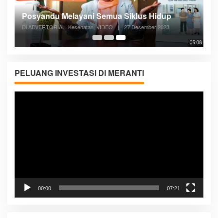
Posyandu Melayani Semua Siklus Hidup
Di ADVERTORIAL, Kesehatan, VIDEO
|
27 Desember 2023
05:08
PELUANG INVESTASI DI MERANTI
Pemutar
Video
00:00
07:21