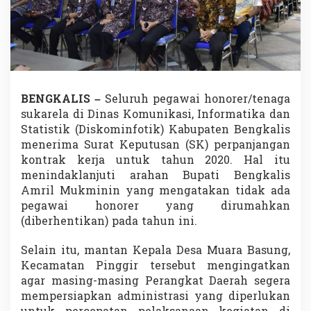
o
m
i
n
f
o
t
i
BENGKALIS –
Seluruh pegawai honorer/tenaga
k
sukarela di Dinas Komunikasi, Informatika dan
B
Statistik (Diskominfotik) Kabupaten Bengkalis
a
menerima Surat Keputusan (SK) perpanjangan
h
a
kontrak kerja untuk tahun 2020. Hal itu
g
menindaklanjuti arahan Bupati Bengkalis
i
Amril Mukminin yang mengatakan tidak ada
a
pegawai honorer yang dirumahkan
T
e
(diberhentikan) pada tahun ini.
r
i
Selain itu, mantan Kepala Desa Muara Basung,
m
Kecamatan Pinggir tersebut mengingatkan
a
agar masing-masing Perangkat Daerah segera
P
e
mempersiapkan administrasi yang diperlukan
r