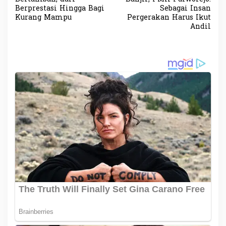
v
Berprestasi Hingga Bagi
Sebagai Insan
Kurang Mampu
Pergerakan Harus Ikut
i
Andil
g
a
s
i
p
o
s