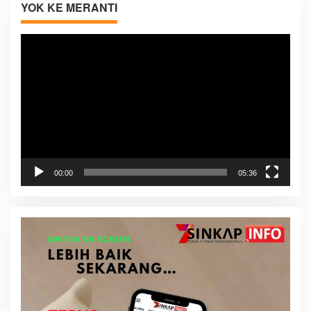
YOK KE MERANTI
Pemutar
Video
00:00
05:36