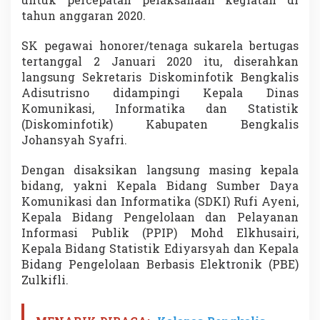
untuk percepatan pelaksanaan kegiatan di
p
tahun anggaran 2020.
a
n
SK pegawai honorer/tenaga sukarela bertugas
j
a
tertanggal 2 Januari 2020 itu, diserahkan
n
langsung Sekretaris Diskominfotik Bengkalis
g
Adisutrisno didampingi Kepala Dinas
S
Komunikasi, Informatika dan Statistik
K
(Diskominfotik) Kabupaten Bengkalis
Johansyah Syafri.
Dengan disaksikan langsung masing kepala
bidang, yakni Kepala Bidang Sumber Daya
Komunikasi dan Informatika (SDKI) Rufi Ayeni,
Kepala Bidang Pengelolaan dan Pelayanan
Informasi Publik (PPIP) Mohd Elkhusairi,
Kepala Bidang Statistik Ediyarsyah dan Kepala
Bidang Pengelolaan Berbasis Elektronik (PBE)
Zulkifli.