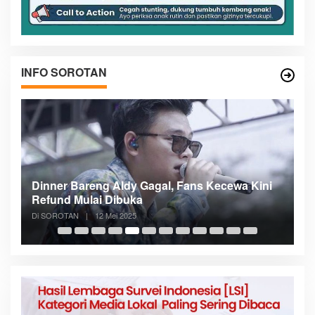
INFO SOROTAN
n
Dinner Bareng Aldy Gagal, Fans Kecewa Kini
Me
Refund Mulai Dibuka
B
Di SOROTAN
|
12 Mei 2025
Di