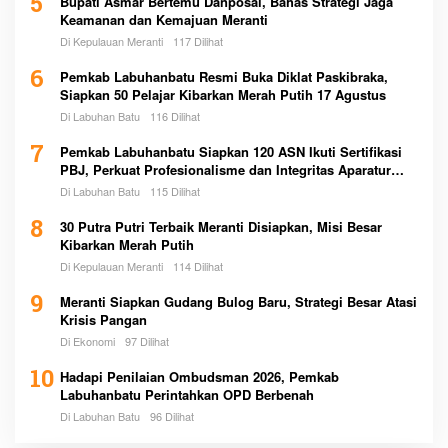
5
Bupati Asmar Bertemu Danposal, Bahas Strategi Jaga
Keamanan dan Kemajuan Meranti
Di Kepulauan Meranti
117 Dilihat
6
Pemkab Labuhanbatu Resmi Buka Diklat Paskibraka,
Siapkan 50 Pelajar Kibarkan Merah Putih 17 Agustus
Di Labuhan Batu
116 Dilihat
7
Pemkab Labuhanbatu Siapkan 120 ASN Ikuti Sertifikasi
PBJ, Perkuat Profesionalisme dan Integritas Aparatur
Pemerintah
Di Labuhan Batu
115 Dilihat
8
30 Putra Putri Terbaik Meranti Disiapkan, Misi Besar
Kibarkan Merah Putih
Di Kepulauan Meranti
114 Dilihat
9
Meranti Siapkan Gudang Bulog Baru, Strategi Besar Atasi
Krisis Pangan
Di Ekonomi
97 Dilihat
10
Hadapi Penilaian Ombudsman 2026, Pemkab
Labuhanbatu Perintahkan OPD Berbenah
Di Labuhan Batu
96 Dilihat