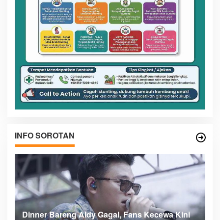
INFO SOROTAN
n
Dinner Bareng Aldy Gagal, Fans Kecewa Kini
Me