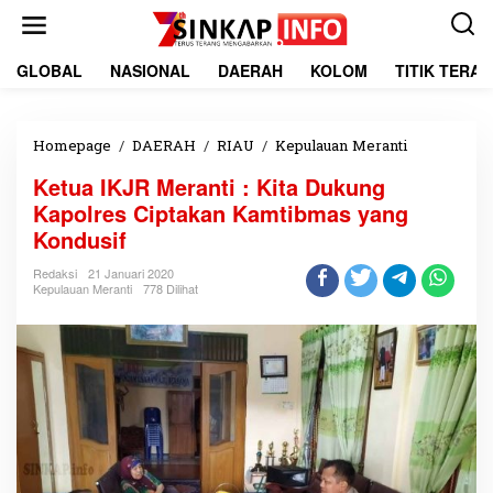
L
e
w
a
GLOBAL
NASIONAL
DAERAH
KOLOM
TITIK TERA
t
i
k
e
Homepage
/
DAERAH
/
RIAU
/
Kepulauan Meranti
K
k
e
Ketua IKJR Meranti : Kita Dukung
o
t
n
u
Kapolres Ciptakan Kamtibmas yang
t
a
Kondusif
e
I
n
K
Redaksi
21 Januari 2020
J
Kepulauan Meranti
778 Dilihat
R
M
e
r
a
n
t
i
:
K