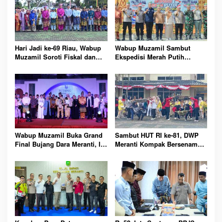
Hari Jadi ke-69 Riau, Wabup
Wabup Muzamil Sambut
Muzamil Soroti Fiskal dan
Ekspedisi Merah Putih
Janjikan Pemerataan
Presisi, 1.200 Mangrove
Pembangunan untuk
Ditanam di Tanah Merah
Masyarakat
Wabup Muzamil Buka Grand
Sambut HUT RI ke-81, DWP
Final Bujang Dara Meranti, Ini
Meranti Kompak Bersenam
Daftar Pemenang dan Pesan
dan Ikuti Perlombaan Seru
Pentingnya