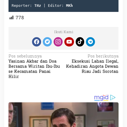
Reporter: 
THz
 | Editor: 
MKh
778
Ikuti Kami
N
Pos sebelumnya
Pos berikutnya
Yasinan Akbar dan Doa
Eksekusi Lahan Ilegal,
a
Bersama Wiritan Ibu-Ibu
Kehadiran Angota Dewan
v
se Kecamatan Panai
Riau Jadi Sorotan
Hilir
i
g
a
s
i
p