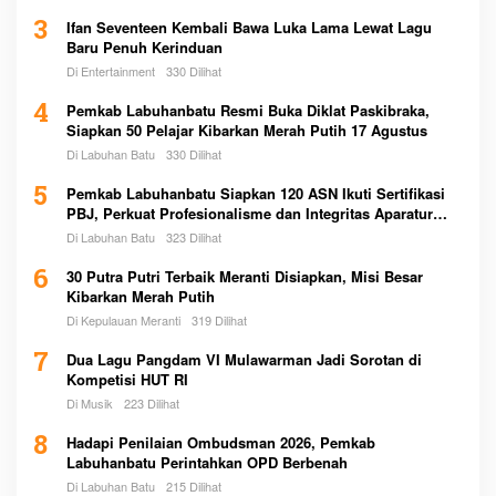
3
Ifan Seventeen Kembali Bawa Luka Lama Lewat Lagu
Baru Penuh Kerinduan
Di Entertainment
330 Dilihat
4
Pemkab Labuhanbatu Resmi Buka Diklat Paskibraka,
Siapkan 50 Pelajar Kibarkan Merah Putih 17 Agustus
Di Labuhan Batu
330 Dilihat
5
Pemkab Labuhanbatu Siapkan 120 ASN Ikuti Sertifikasi
PBJ, Perkuat Profesionalisme dan Integritas Aparatur
Pemerintah
Di Labuhan Batu
323 Dilihat
6
30 Putra Putri Terbaik Meranti Disiapkan, Misi Besar
Kibarkan Merah Putih
Di Kepulauan Meranti
319 Dilihat
7
Dua Lagu Pangdam VI Mulawarman Jadi Sorotan di
Kompetisi HUT RI
Di Musik
223 Dilihat
8
Hadapi Penilaian Ombudsman 2026, Pemkab
Labuhanbatu Perintahkan OPD Berbenah
Di Labuhan Batu
215 Dilihat