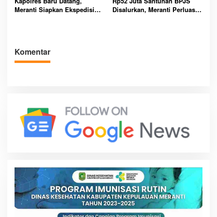
Kapolres Baru Datang,
Rp52 Juta Santunan BPJS
Meranti Siapkan Ekspedisi
Disalurkan, Meranti Perluas
Merah Putih Penuh Makna
Perlindungan Pekerja Rentan
Komentar