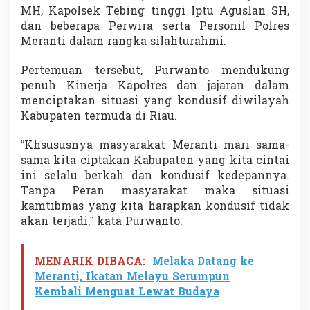
K
MH, Kapolsek Tebing tinggi Iptu Aguslan SH,
a
dan beberapa Perwira serta Personil Polres
m
Meranti dalam rangka silahturahmi.
t
i
Pertemuan tersebut, Purwanto mendukung
b
m
penuh Kinerja Kapolres dan jajaran dalam
a
menciptakan situasi yang kondusif diwilayah
s
Kabupaten termuda di Riau.
y
a
“Khsususnya masyarakat Meranti mari sama-
n
g
sama kita ciptakan Kabupaten yang kita cintai
K
ini selalu berkah dan kondusif kedepannya.
o
Tanpa Peran masyarakat maka situasi
n
kamtibmas yang kita harapkan kondusif tidak
d
u
akan terjadi,” kata Purwanto.
s
i
f
MENARIK DIBACA:
Melaka Datang ke
Meranti, Ikatan Melayu Serumpun
Kembali Menguat Lewat Budaya