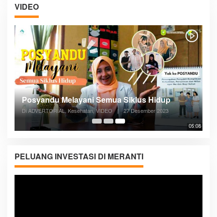
VIDEO
Posyandu Melayani Semua Siklus Hidup
Di ADVERTORIAL, Kesehatan, VIDEO
|
27 Desember 2023
05:08
PELUANG INVESTASI DI MERANTI
Pemutar
Video