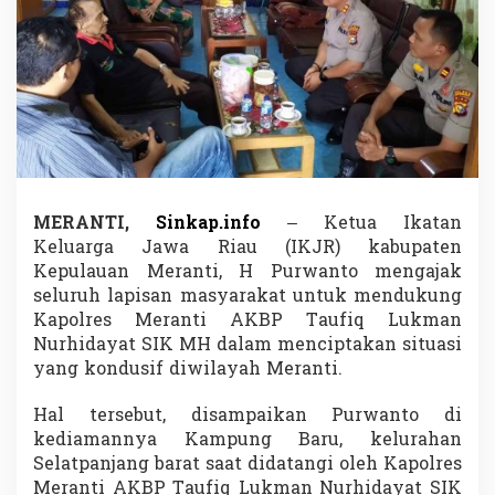
i
t
a
D
u
k
u
n
g
K
a
MERANTI,
Sinkap.info
– Ketua Ikatan
p
Keluarga Jawa Riau (IKJR) kabupaten
o
l
Kepulauan Meranti, H Purwanto mengajak
r
seluruh lapisan masyarakat untuk mendukung
e
Kapolres Meranti AKBP Taufiq Lukman
s
Nurhidayat SIK MH dalam menciptakan situasi
C
yang kondusif diwilayah Meranti.
i
p
t
Hal tersebut, disampaikan Purwanto di
a
kediamannya Kampung Baru, kelurahan
k
Selatpanjang barat saat didatangi oleh Kapolres
a
Meranti AKBP Taufiq Lukman Nurhidayat SIK
n