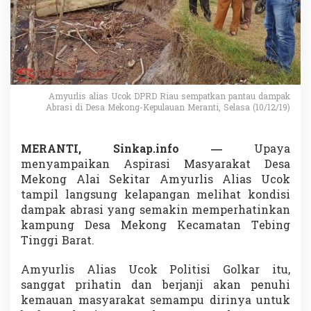
:
A
b
r
a
s
i
D
Amyurlis alias Ucok DPRD Riau sempatkan pantau dampak
e
Abrasi di Desa Mekong-Kepulauan Meranti, Selasa (10/12/19)
s
a
M
MERANTI, Sinkap.info —
Upaya
e
menyampaikan Aspirasi Masyarakat Desa
k
Mekong Alai Sekitar Amyurlis Alias Ucok
o
n
tampil langsung kelapangan melihat kondisi
g
dampak abrasi yang semakin memperhatinkan
a
kampung Desa Mekong Kecamatan Tebing
k
Tinggi Barat.
a
n
J
Amyurlis Alias Ucok Politisi Golkar itu,
a
sanggat prihatin dan berjanji akan penuhi
d
kemauan masyarakat semampu dirinya untuk
i