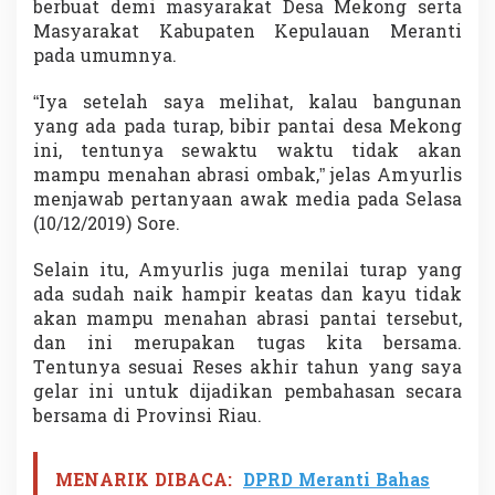
berbuat demi masyarakat Desa Mekong serta
P
Masyarakat Kabupaten Kepulauan Meranti
e
m
pada umumnya.
b
a
“Iya setelah saya melihat, kalau bangunan
h
yang ada pada turap, bibir pantai desa Mekong
a
ini, tentunya sewaktu waktu tidak akan
s
a
mampu menahan abrasi ombak,” jelas Amyurlis
n
menjawab pertanyaan awak media pada Selasa
d
(10/12/2019) Sore.
i
D
Selain itu, Amyurlis juga menilai turap yang
P
R
ada sudah naik hampir keatas dan kayu tidak
D
akan mampu menahan abrasi pantai tersebut,
R
dan ini merupakan tugas kita bersama.
i
Tentunya sesuai Reses akhir tahun yang saya
a
u
gelar ini untuk dijadikan pembahasan secara
bersama di Provinsi Riau.
MENARIK DIBACA:
DPRD Meranti Bahas