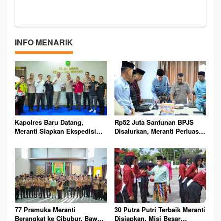
INFO MENARIK
Kapolres Baru Datang,
Rp52 Juta Santunan BPJS
Meranti Siapkan Ekspedisi
Disalurkan, Meranti Perluas
Merah Putih Penuh Makna
Perlindungan Pekerja Rentan
77 Pramuka Meranti
30 Putra Putri Terbaik Meranti
Berangkat ke Cibubur, Bawa
Disiapkan, Misi Besar