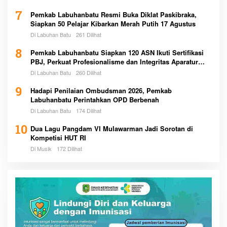
7
Pemkab Labuhanbatu Resmi Buka Diklat Paskibraka,
Siapkan 50 Pelajar Kibarkan Merah Putih 17 Agustus
Di Labuhan Batu
261 Dilihat
8
Pemkab Labuhanbatu Siapkan 120 ASN Ikuti Sertifikasi
PBJ, Perkuat Profesionalisme dan Integritas Aparatur
Pemerintah
Di Labuhan Batu
260 Dilihat
9
Hadapi Penilaian Ombudsman 2026, Pemkab
Labuhanbatu Perintahkan OPD Berbenah
Di Labuhan Batu
174 Dilihat
10
Dua Lagu Pangdam VI Mulawarman Jadi Sorotan di
Kompetisi HUT RI
Di Musik
172 Dilihat