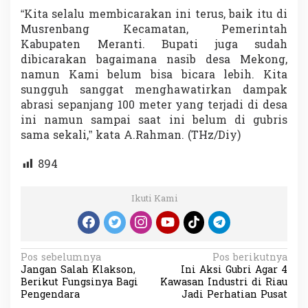
“Kita selalu membicarakan ini terus, baik itu di
Musrenbang Kecamatan, Pemerintah
Kabupaten Meranti. Bupati juga sudah
dibicarakan bagaimana nasib desa Mekong,
namun Kami belum bisa bicara lebih. Kita
sungguh sanggat menghawatirkan dampak
abrasi sepanjang 100 meter yang terjadi di desa
ini namun sampai saat ini belum di gubris
sama sekali,” kata A.Rahman. (THz/Diy)
894
Ikuti Kami
N
Pos sebelumnya
Pos berikutnya
Jangan Salah Klakson,
Ini Aksi Gubri Agar 4
a
Berikut Fungsinya Bagi
Kawasan Industri di Riau
v
Pengendara
Jadi Perhatian Pusat