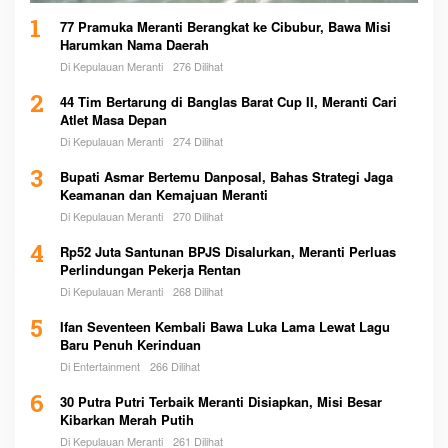
1
77 Pramuka Meranti Berangkat ke Cibubur, Bawa Misi
Harumkan Nama Daerah
Di Kepulauan Meranti
276 Dilihat
2
44 Tim Bertarung di Banglas Barat Cup II, Meranti Cari
Atlet Masa Depan
Di Kepulauan Meranti
274 Dilihat
3
Bupati Asmar Bertemu Danposal, Bahas Strategi Jaga
Keamanan dan Kemajuan Meranti
Di Kepulauan Meranti
270 Dilihat
4
Rp52 Juta Santunan BPJS Disalurkan, Meranti Perluas
Perlindungan Pekerja Rentan
Di Kepulauan Meranti
268 Dilihat
5
Ifan Seventeen Kembali Bawa Luka Lama Lewat Lagu
Baru Penuh Kerinduan
Di Entertainment
266 Dilihat
6
30 Putra Putri Terbaik Meranti Disiapkan, Misi Besar
Kibarkan Merah Putih
Di Kepulauan Meranti
261 Dilihat