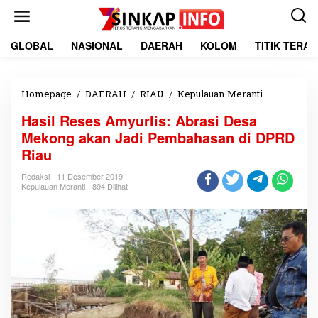
L
e
w
a
GLOBAL
NASIONAL
DAERAH
KOLOM
TITIK TERA
t
i
k
e
Homepage
/
DAERAH
/
RIAU
/
Kepulauan Meranti
H
k
a
Hasil Reses Amyurlis: Abrasi Desa
o
s
n
i
Mekong akan Jadi Pembahasan di DPRD
t
l
Riau
e
R
n
e
Redaksi
11 Desember 2019
s
Kepulauan Meranti
894 Dilihat
e
s
A
m
y
u
r
l
i
s