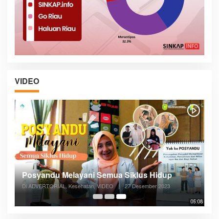
VIDEO
Posyandu Melayani Semua Siklus Hidup
Di ADVERTORIAL, Kesehatan, VIDEO
|
27 Desember 2023
05:08