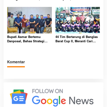
Misi Harumkan Nama Daerah
Kibarkan Merah Putih
Bupati Asmar Bertemu
44 Tim Bertarung di Banglas
Danposal, Bahas Strategi
Barat Cup II, Meranti Cari
Jaga Keamanan dan
Atlet Masa Depan
Kemajuan Meranti
Komentar