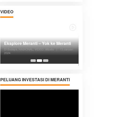
VIDEO
Posyandu Melayani Semua Siklus
Hidup
Di ADVERTORIAL, Kesehatan, VIDEO
|
27
Desember 2023
05:08
PELUANG INVESTASI DI MERANTI
Pemutar
Video