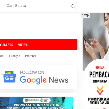
tutup
OGRAFIK
VIDEO
ment
Lifestyle
Promosi