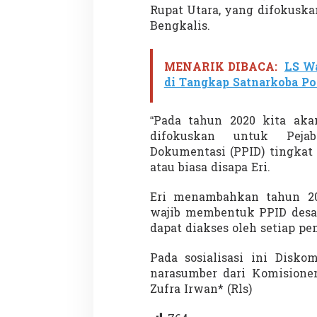
Rupat Utara, yang difokusk
Bengkalis.
Penembakan Tragis
MENARIK DIBACA:
LS Wa
Utah: Pelaku Sen
di Tangkap Satnarkoba Po
Masih Buron
Di GLOBAL, SOROTAN
|
“Pada tahun 2020 kita aka
difokuskan untuk Peja
Dokumentasi (PPID) tingkat
atau biasa disapa Eri.
Eri menambahkan tahun 202
wajib membentuk PPID desa 
dapat diakses oleh setiap pe
Pada sosialisasi ini Disko
narasumber dari Komisioner
Zufra Irwan* (Rls)