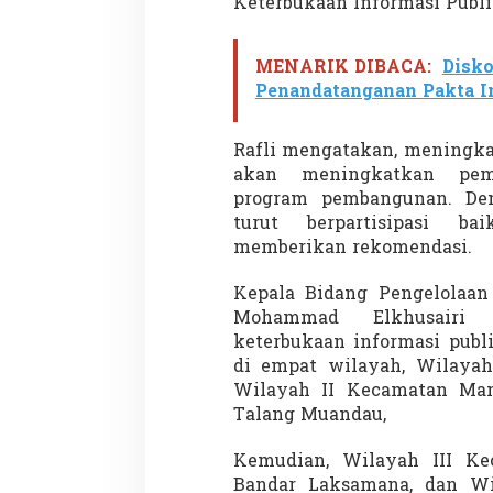
Keterbukaan Informasi Publi
MENARIK DIBACA:
Disko
Penandatanganan Pakta Int
Rafli mengatakan, meningka
akan meningkatkan pem
program pembangunan. Den
turut berpartisipasi b
memberikan rekomendasi.
Kepala Bidang Pengelolaan
Mohammad Elkhusairi 
keterbukaan informasi publ
di empat wilayah, Wilayah
Wilayah II Kecamatan Mand
Talang Muandau,
Kemudian, Wilayah III Kec
Bandar Laksamana, dan Wi