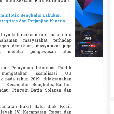
k,” kata Sekcam, Rafli Kurniawan.
minfotik Bengkalis Lakukan
egritas dan Perjanjian Kinerja
tnya keterbukaan informasi tentu
ahaman masyarakat terhadap
gan demikian, masyarakat juga
aik melalui pengawasan atau
 dan Pelayanan Informasi Publik
mengatakan sosialisasi UU
ik pada tahun 2019 dilaksanakan
 I Kecamatan Bengkalis, Bantan,
au, Pinggir, Batin Solapan dan
amatan Bukit Batu, Siak Kecil,
layah IV, Kecamatan Rupat dan