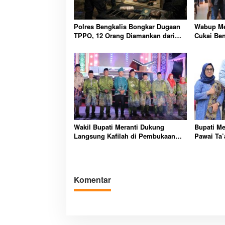
Polres Bengkalis Bongkar Dugaan
Wabup Me
TPPO, 12 Orang Diamankan dari
Cukai Ben
Rumah Penampungan
Pengelol
Wakil Bupati Meranti Dukung
Bupati Me
Langsung Kafilah di Pembukaan
Pawai Ta’
MTQ ke-43 Riau
Komentar