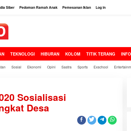
ia Siber
Pedoman Ramah Anak
Pemesanan Iklan
Log in
AN
TEKNOLOGI
HIBURAN
KOLOM
TITIK TERANG
INF
tan
Sosial
Ekonomi
Opini
Sastra
Sports
Exschool
Entertain
020 Sosialisasi
ingkat Desa