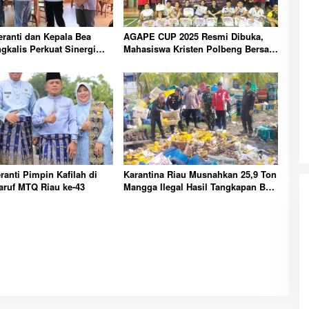
ranti dan Kepala Bea
AGAPE CUP 2025 Resmi Dibuka,
gkalis Perkuat Sinergi
Mahasiswa Kristen Polbeng Bersatu
aan Kepabeanan
Lewat Olahraga
ranti Pimpin Kafilah di
Karantina Riau Musnahkan 25,9 Ton
aruf MTQ Riau ke-43
Mangga Ilegal Hasil Tangkapan Bea
Cukai di Bengkalis