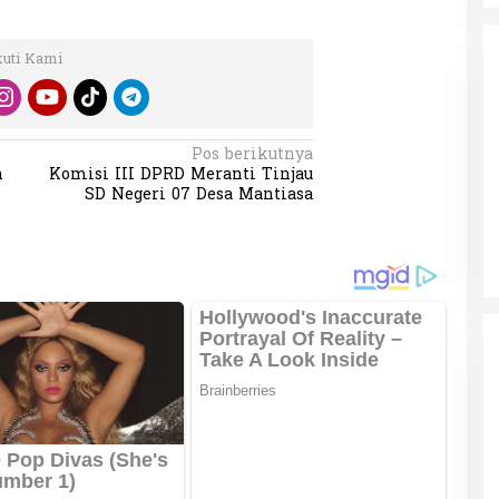
kuti Kami
Pos berikutnya
h
Komisi III DPRD Meranti Tinjau
da dalam
Eksplore Meranti – Yok ke Meranti
SD Negeri 07 Desa Mantiasa
a Internasional
Di Budaya, NASIONAL, VIDEO, Wisata
|
13 Januari
ng
Januari 2024
2024