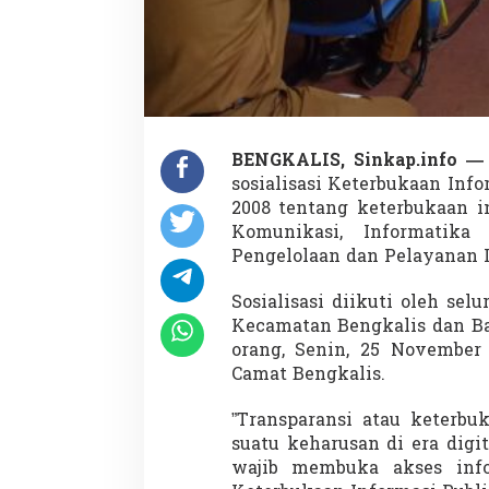
o
k
u
s
k
a
n
P
BENGKALIS, Sinkap.info 
P
sosialisasi Keterbukaan Inf
I
D
2008 tentang keterbukaan i
T
Komunikasi, Informatika 
i
Pengelolaan dan Pelayanan I
n
g
Sosialisasi diikuti oleh se
k
a
Kecamatan Bengkalis dan Ba
t
orang, Senin, 25 November
D
Camat Bengkalis.
e
s
”Transparansi atau keterbu
a
suatu keharusan di era digi
wajib membuka akses info