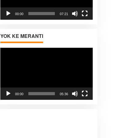
00:00
07:21
YOK KE MERANTI
Pemutar
Video
00:00
05:36