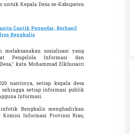
an untuk Kepala Desa se-Kabupaten
 Charlie Kirk di
Demonstrasi Gen-Z Guncang
nita Cantik Pengedar, Berhasil
apan Jarak Jauh
Nepal, PM Mundur Mendadak
lres Bengkalis
Setelah Gedung Parlemen Dibakar
12 September 2025
Di GLOBAL, SOROTAN
|
12 September 2025
n melaksanakan sosialisasi yang
bat Pengelola Informasi dan
 Desa,” kata Mohammad Elkhusairi
0 nantinya, setiap kepala desa
sehingga setiap informasi publik
ngguna Informasi.
minfotik Bengkalis menghadirkan
 Komisi Informasi Provinsi Riau,