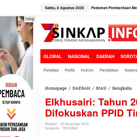
L
e
Sabtu, 8 Agustus 2026
Pedoman Pemberitaan Med
w
a
tutup
t
i
k
e
k
o
GLOBAL
NASIONAL
DAERAH
SOROT
n
t
e
Peristiwa
Politik
HuKrim
Pendidikan
Keseha
n
Homepage
/
DAERAH
/
RIAU
/
Bengkalis
E
l
Elkhusairi: Tahun 2
k
h
Difokuskan PPID T
u
s
a
Redaksi
25 November 2019
i
Bengkalis
764 Dilihat
r