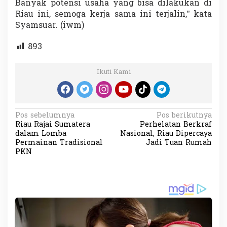
Banyak potensi usaha yang bisa dilakukan di
Riau ini, semoga kerja sama ini terjalin,” kata
Syamsuar. (iwm)
893
Ikuti Kami
N
Pos sebelumnya
Pos berikutnya
Riau Rajai Sumatera
Perhelatan Berkraf
a
dalam Lomba
Nasional, Riau Dipercaya
v
Permainan Tradisional
Jadi Tuan Rumah
PKN
i
g
a
s
i