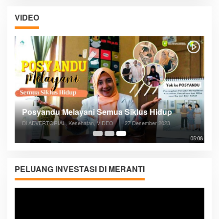
VIDEO
Posyandu Melayani Semua Siklus Hidup
Di ADVERTORIAL, Kesehatan, VIDEO
|
27 Desember 2023
05:08
PELUANG INVESTASI DI MERANTI
Pemutar
Video