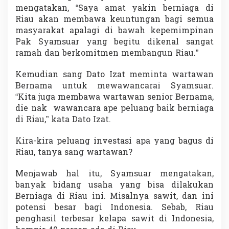
a
mengatakan, “Saya amat yakin berniaga di
w
Riau akan membawa keuntungan bagi semua
a
masyarakat apalagi di bawah kepemimpinan
K
Pak Syamsuar yang begitu dikenal sangat
e
u
ramah dan berkomitmen membangun Riau.”
n
t
Kemudian sang Dato Izat meminta wartawan
u
Bernama untuk mewawancarai Syamsuar.
n
“Kita juga membawa wartawan senior Bernama,
g
a
die nak wawancara ape peluang baik berniaga
n
di Riau,” kata Dato Izat.
Kira-kira peluang investasi apa yang bagus di
Riau, tanya sang wartawan?
Menjawab hal itu, Syamsuar mengatakan,
banyak bidang usaha yang bisa dilakukan
Berniaga di Riau ini. Misalnya sawit, dan ini
potensi besar bagi Indonesia. Sebab, Riau
penghasil terbesar kelapa sawit di Indonesia,