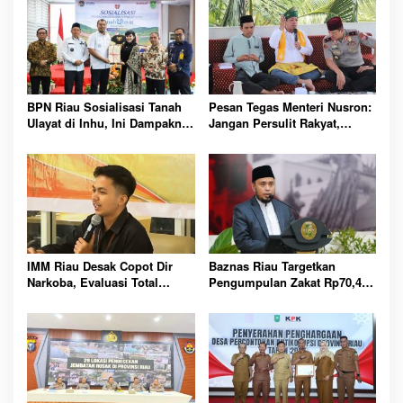
BPN Riau Sosialisasi Tanah
Pesan Tegas Menteri Nusron:
Ulayat di Inhu, Ini Dampaknya
Jangan Persulit Rakyat,
bagi Masyarakat Adat
Pelayanan Harus Mudahkan
Semua Urusan
IMM Riau Desak Copot Dir
Baznas Riau Targetkan
Narkoba, Evaluasi Total
Pengumpulan Zakat Rp70,4
Polres Rokan Hilir
Miliar pada Tahun 2026
Mendatang