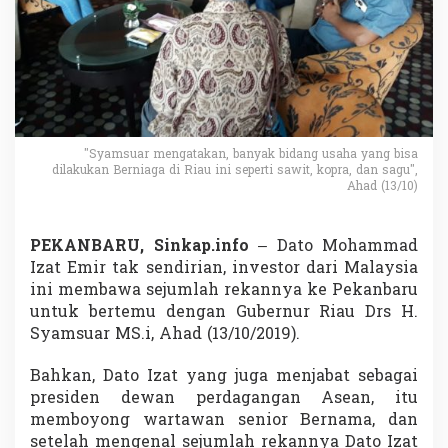
e
s
t
o
r
M
a
l
a
"Syamsuar mengatakan, banyak bidang usaha yang bisa
dilakukan Berniaga di Riau ini seperti sawit, kopra, dan sagu",
y
Ahad (13/10)
s
i
a
Y
PEKANBARU, Sinkap.info
– Dato Mohammad
a
Izat Emir tak sendirian, investor dari Malaysia
k
ini membawa sejumlah rekannya ke Pekanbaru
i
untuk bertemu dengan Gubernur Riau Drs H.
n
Syamsuar MS.i, Ahad (13/10/2019).
d
i
R
Bahkan, Dato Izat yang juga menjabat sebagai
i
presiden dewan perdagangan Asean, itu
a
memboyong wartawan senior Bernama, dan
u
setelah mengenal sejumlah rekannya Dato Izat
B