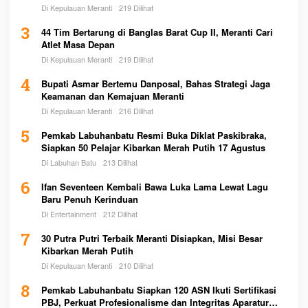
Di Kepulauan Meranti
219 Dilihat
3
44 Tim Bertarung di Banglas Barat Cup II, Meranti Cari
Atlet Masa Depan
Di Kepulauan Meranti
219 Dilihat
4
Bupati Asmar Bertemu Danposal, Bahas Strategi Jaga
Keamanan dan Kemajuan Meranti
Di Kepulauan Meranti
216 Dilihat
5
Pemkab Labuhanbatu Resmi Buka Diklat Paskibraka,
Siapkan 50 Pelajar Kibarkan Merah Putih 17 Agustus
Di Labuhan Batu
213 Dilihat
6
Ifan Seventeen Kembali Bawa Luka Lama Lewat Lagu
Baru Penuh Kerinduan
Di Entertainment
212 Dilihat
7
30 Putra Putri Terbaik Meranti Disiapkan, Misi Besar
Kibarkan Merah Putih
Di Kepulauan Meranti
210 Dilihat
8
Pemkab Labuhanbatu Siapkan 120 ASN Ikuti Sertifikasi
PBJ, Perkuat Profesionalisme dan Integritas Aparatur