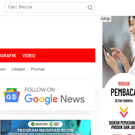
tutup
OGRAFIK
VIDEO
ment
Lifestyle
Promosi