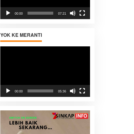
00:00
07:21
YOK KE MERANTI
Pemutar
Video
00:00
05:36