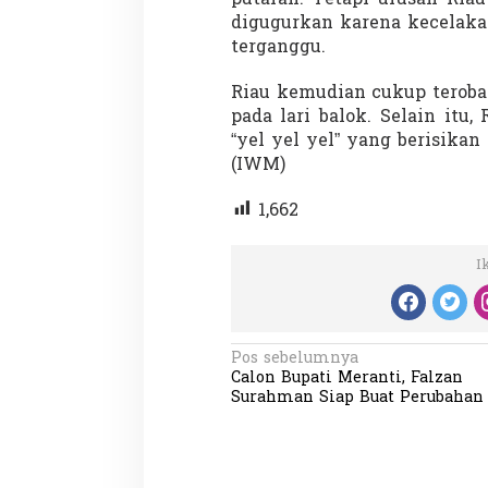
digugurkan karena kecelak
terganggu.
Riau kemudian cukup teroba
Demonstrasi Gen-Z Guncang
Menteri Nusron: 
Nepal, PM Mundur Mendadak
Cegah Konflik da
pada lari balok. Selain itu,
Setelah Gedung Parlemen Dibakar
Penataan Ruang
“yel yel yel” yang berisikan 
Di GLOBAL, SOROTAN
|
12 September 2025
Di NASIONAL, SOROTAN
(IWM)
1,662
I
N
Pos sebelumnya
Calon Bupati Meranti, Falzan
a
Surahman Siap Buat Perubahan
v
i
g