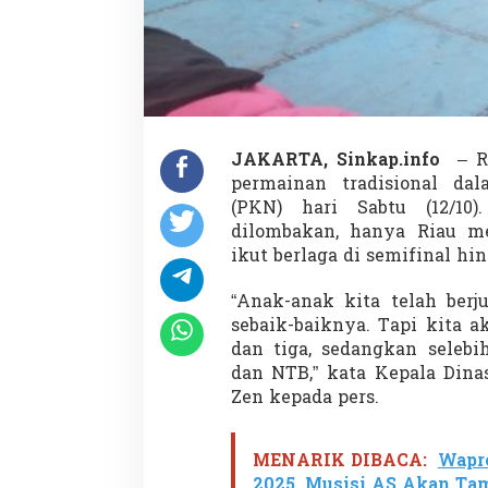
a
n
T
r
a
d
i
s
JAKARTA, Sinkap.info
– R
i
permainan tradisional da
o
n
(PKN) hari Sabtu (12/10
a
dilombakan, hanya Riau me
l
ikut berlaga di semifinal hin
P
K
“Anak-anak kita telah berj
N
sebaik-baiknya. Tapi kita a
dan tiga, sedangkan selebi
dan NTB,” kata Kepala Dina
Zen kepada pers.
MENARIK DIBACA:
Wapre
2025, Musisi AS Akan Tam