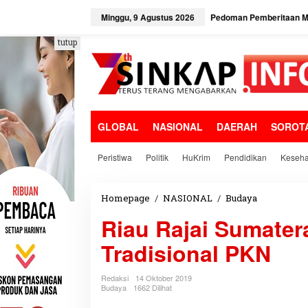
L
e
Minggu, 9 Agustus 2026
Pedoman Pemberitaan Me
w
a
tutup
t
i
k
e
k
o
GLOBAL
NASIONAL
DAERAH
SOROT
n
t
e
Peristiwa
Politik
HuKrim
Pendidikan
Keseha
n
Homepage
/
NASIONAL
/
Budaya
R
i
Riau Rajai Sumate
a
u
Tradisional PKN
R
a
j
Redaksi
14 Oktober 2019
a
Budaya
1662 Dilihat
i