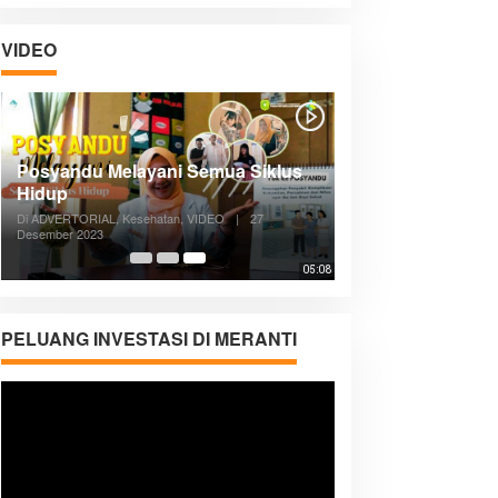
VIDEO
Posyandu Melayani Semua Siklus
Hidup
Di ADVERTORIAL, Kesehatan, VIDEO
|
27
Desember 2023
05:08
PELUANG INVESTASI DI MERANTI
Pemutar
Video