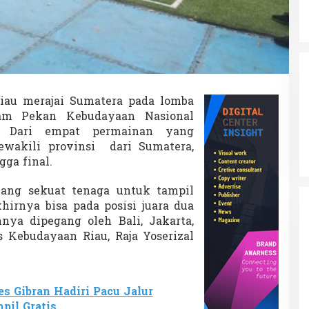
iau merajai Sumatera pada lomba
lam Pekan Kebudayaan Nasional
). Dari empat permainan yang
wakili provinsi dari Sumatera,
gga final.
uang sekuat tenaga untuk tampil
khirnya bisa pada posisi juara dua
hnya dipegang oleh Bali, Jakarta,
s Kebudayaan Riau, Raja Yoserizal
s Gibran Hadiri Pacu Jalur
pil Gratis