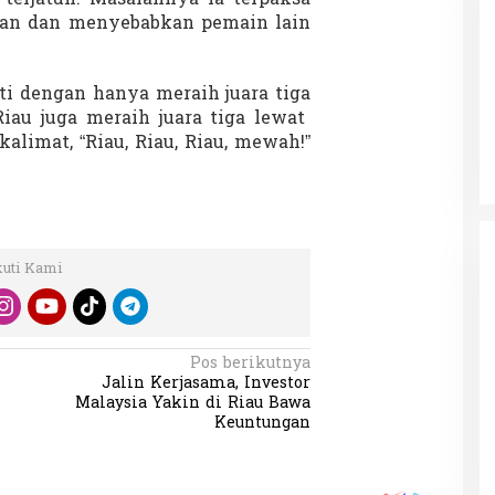
aan dan menyebabkan pemain lain
ti dengan hanya meraih juara tiga
Patok Batas Tanah
Rekognisi Sejarah Kerajaan Siak
n Dukung
dan Harapan Daerah Istimewa Riau
 Riau juga meraih juara tiga lewat
kalimat, “Riau, Riau, Riau, mewah!”
|
8 Agustus 2025
Di KOLOM, Opini, SOROTAN
|
16 Juni 2025
kuti Kami
Pos berikutnya
Jalin Kerjasama, Investor
Malaysia Yakin di Riau Bawa
Keuntungan