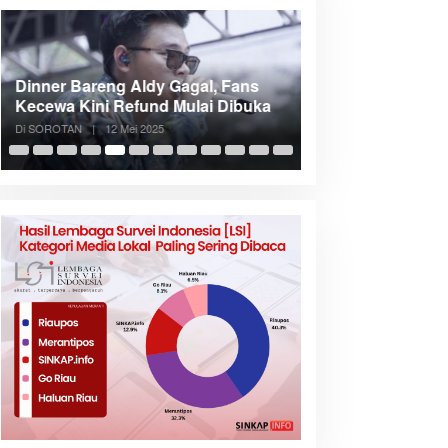
Dinner Bareng Aldy Gagal, Fans
Meranti Incar Kon
Kecewa Kini Refund Mulai Dibuka
Kepri, Bupati A
Di SOROTAN
|
12 Mei 2025
Di SOROTAN
|
6 Mei 2