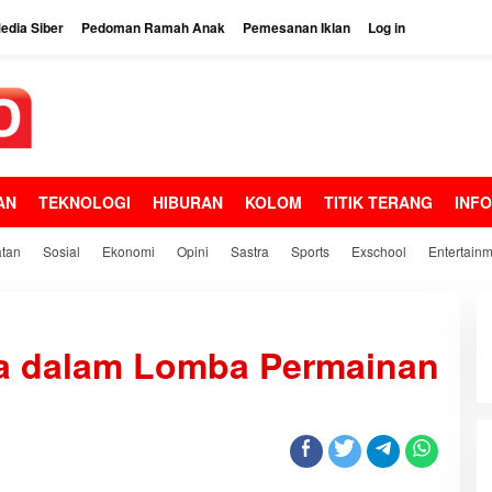
dia Siber
Pedoman Ramah Anak
Pemesanan Iklan
Log in
AN
TEKNOLOGI
HIBURAN
KOLOM
TITIK TERANG
INF
tan
Sosial
Ekonomi
Opini
Sastra
Sports
Exschool
Entertain
ra dalam Lomba Permainan