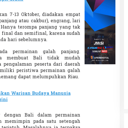
an 7-13 Oktober, diadakan empat
anjang atau cakbur), engrang, lari
. Hanya terompa panjang yang tak
 final dan semifinal, karena sudah
ada hari sebelumnya.
ada permainan galah panjang.
ka membuat Bali tidak mudah
 pengalaman peserta dari daerah
iliki peristiwa permainan galah
 memang dapat melumpuhkan Riau.
ikan Warisan Budaya Manusia
ini
ng dengan Bali dalam permainan
ah memimpin pada satu setengah
 terjatuh. Masalahnya ia terpaksa