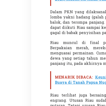
Dalam PKN yang dilaksanak
lomba yakni hadang (galah p
balok, dan terompa panjang
dapat diikuti Riau sampai ke
gagal di babak penyisihan p
Riau muncul di final p
Berpakaian merah, mere
menguasai permainan. Cuma
dewa yang setiap tahun mem
panjang itu, pada akhirnya
MENARIK DIBACA:
Keun
Buaya di Tanah Papua Nug
Riau terlihat juga bersai
engrang. Utusan Riau sud
putaran. Tetapi urusan Riau