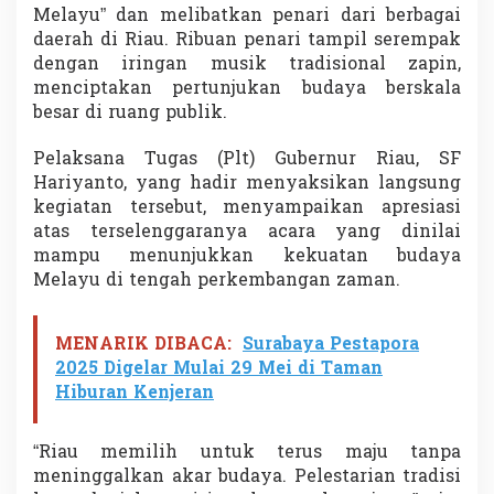
k
Melayu” dan melibatkan penari dari berbagai
o
daerah di Riau. Ribuan penari tampil serempak
r
dengan iringan musik tradisional zapin,
D
menciptakan pertunjukan budaya berskala
u
besar di ruang publik.
n
i
a
Pelaksana Tugas (Plt) Gubernur Riau, SF
Hariyanto, yang hadir menyaksikan langsung
kegiatan tersebut, menyampaikan apresiasi
atas terselenggaranya acara yang dinilai
mampu menunjukkan kekuatan budaya
Melayu di tengah perkembangan zaman.
MENARIK DIBACA:
Surabaya Pestapora
2025 Digelar Mulai 29 Mei di Taman
Hiburan Kenjeran
“Riau memilih untuk terus maju tanpa
meninggalkan akar budaya. Pelestarian tradisi