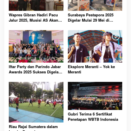
Wapres Gibran Hadiri Pacu
Surabaya Pestapora 2025
Jalur 2025, Musisi AS Akan
Digelar Mulai 29 Mei di
Tampil Gratis
Taman Hiburan Kenjeran
Iftar Party dan Parindo Jabar
Eksplore Meranti – Yok ke
Awards 2025 Sukses Digelar,
Meranti
Siap Jadi Pusat Branding MC
Gubri Terima 6 Sertifikat
Penetapan WBTB Indonesia
Riau Rajai Sumatera dalam