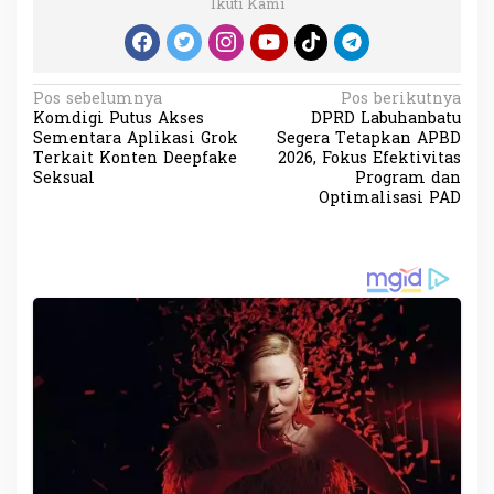
Ikuti Kami
N
Pos sebelumnya
Pos berikutnya
Komdigi Putus Akses
DPRD Labuhanbatu
a
Sementara Aplikasi Grok
Segera Tetapkan APBD
v
Terkait Konten Deepfake
2026, Fokus Efektivitas
Seksual
Program dan
i
Optimalisasi PAD
g
a
s
i
p
o
s