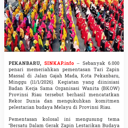
0
0
P
e
n
a
r
i
d
i
P
e
PEKANBARU,
SINKAP.info
– Sebanyak 6.000
k
penari memeriahkan pementasan Tari Zapin
a
n
Massal di Jalan Gajah Mada, Kota Pekanbaru,
b
Minggu (11/1/2026). Kegiatan yang diinisiasi
a
Badan Kerja Sama Organisasi Wanita (BKOW)
r
Provinsi Riau tersebut berhasil mencatatkan
u
R
Rekor Dunia dan mengukuhkan komitmen
a
pelestarian budaya Melayu di Provinsi Riau.
i
h
Pementasan kolosal ini mengusung tema
R
“Bersatu Dalam Gerak Zapin Lestarikan Budaya
e