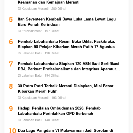
Keamanan dan Kemajuan Meranti
Di Kepulauan Meranti
200 Dilihat
5
Ifan Seventeen Kembali Bawa Luka Lama Lewat Lagu
Baru Penuh Kerinduan
Di Entertainment
197 Dilihat
6
Pemkab Labuhanbatu Resmi Buka Diklat Paskibraka,
Siapkan 50 Pelajar Kibarkan Merah Putih 17 Agustus
Di Labuhan Batu
196 Dilihat
7
Pemkab Labuhanbatu Siapkan 120 ASN Ikuti Sertifikasi
PBJ, Perkuat Profesionalisme dan Integritas Aparatur
Pemerintah
Di Labuhan Batu
194 Dilihat
8
30 Putra Putri Terbaik Meranti Disiapkan, Misi Besar
Kibarkan Merah Putih
Di Kepulauan Meranti
193 Dilihat
9
Hadapi Penilaian Ombudsman 2026, Pemkab
Labuhanbatu Perintahkan OPD Berbenah
Di Labuhan Batu
140 Dilihat
10
Dua Lagu Pangdam VI Mulawarman Jadi Sorotan di