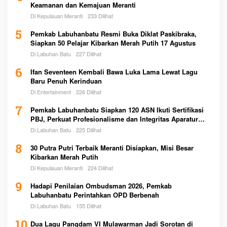
Keamanan dan Kemajuan Meranti
Di Kepulauan Meranti
233 Dilihat
5
Pemkab Labuhanbatu Resmi Buka Diklat Paskibraka,
Siapkan 50 Pelajar Kibarkan Merah Putih 17 Agustus
Di Labuhan Batu
227 Dilihat
6
Ifan Seventeen Kembali Bawa Luka Lama Lewat Lagu
Baru Penuh Kerinduan
Di Entertainment
226 Dilihat
7
Pemkab Labuhanbatu Siapkan 120 ASN Ikuti Sertifikasi
PBJ, Perkuat Profesionalisme dan Integritas Aparatur
Pemerintah
Di Labuhan Batu
225 Dilihat
8
30 Putra Putri Terbaik Meranti Disiapkan, Misi Besar
Kibarkan Merah Putih
Di Kepulauan Meranti
224 Dilihat
9
Hadapi Penilaian Ombudsman 2026, Pemkab
Labuhanbatu Perintahkan OPD Berbenah
Di Labuhan Batu
155 Dilihat
10
Dua Lagu Pangdam VI Mulawarman Jadi Sorotan di