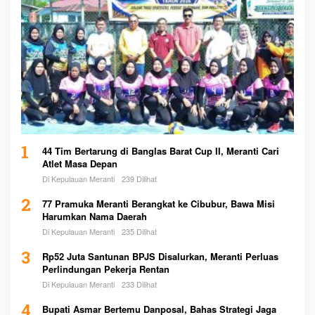
1
44 Tim Bertarung di Banglas Barat Cup II, Meranti Cari
Atlet Masa Depan
Di Kepulauan Meranti
239 Dilihat
2
77 Pramuka Meranti Berangkat ke Cibubur, Bawa Misi
Harumkan Nama Daerah
Di Kepulauan Meranti
235 Dilihat
3
Rp52 Juta Santunan BPJS Disalurkan, Meranti Perluas
Perlindungan Pekerja Rentan
Di Kepulauan Meranti
233 Dilihat
4
Bupati Asmar Bertemu Danposal, Bahas Strategi Jaga