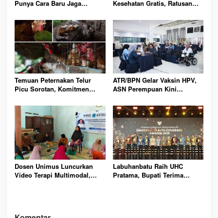
Punya Cara Baru Jaga
Kesehatan Gratis, Ratusan
Kebugaran Pegawai Lewat
Pegawai Langsung Antusias
Slow Run
Mendaftar
Temuan Peternakan Telur
ATR/BPN Gelar Vaksin HPV,
Picu Sorotan, Komitmen
ASN Perempuan Kini
Cage-Free Marriott
Terlindungi dari Ancaman
Dipertanyakan Publik Global
Kanker Serviks
Dosen Unimus Luncurkan
Labuhanbatu Raih UHC
Video Terapi Multimodal,
Pratama, Bupati Terima
Tekanan Darah Lansia Turun
Penghargaan Nasional
Signifikan Hipertensi
Komentar