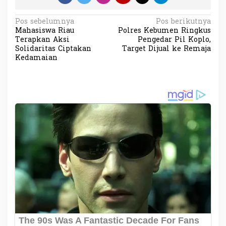
N
Pos sebelumnya
Pos berikutnya
Mahasiswa Riau
Polres Kebumen Ringkus
a
Terapkan Aksi
Pengedar Pil Koplo,
v
Solidaritas Ciptakan
Target Dijual ke Remaja
Kedamaian
i
g
a
s
i
p
o
s