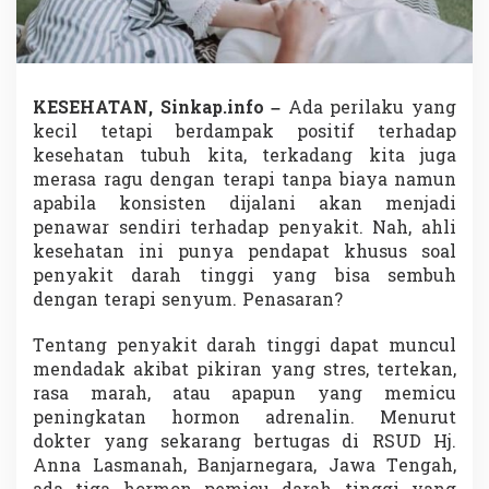
T
i
n
g
g
KESEHATAN, Sinkap.info –
Ada perilaku yang
i
d
kecil tetapi berdampak positif terhadap
e
kesehatan tubuh kita, terkadang kita juga
n
merasa ragu dengan terapi tanpa biaya namun
g
apabila konsisten dijalani akan menjadi
a
penawar sendiri terhadap penyakit. Nah, ahli
n
T
kesehatan ini punya pendapat khusus soal
e
penyakit darah tinggi yang bisa sembuh
r
dengan terapi senyum. Penasaran?
s
e
Tentang penyakit darah tinggi dapat muncul
n
y
mendadak akibat pikiran yang stres, tertekan,
u
rasa marah, atau apapun yang memicu
m
peningkatan hormon adrenalin. Menurut
dokter yang sekarang bertugas di RSUD Hj.
Anna Lasmanah, Banjarnegara, Jawa Tengah,