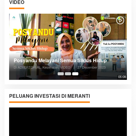
VIDEO
Posyandu Melayani Semua Siklus Hidup
Di ADVERTORIAL, Kesehatan, VIDEO
|
27 Desember 2023
05:08
PELUANG INVESTASI DI MERANTI
Pemutar
Video