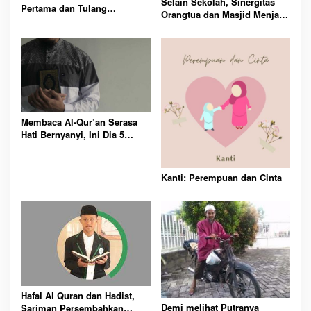
Selain Sekolah, Sinergitas
Pertama dan Tulang
Orangtua dan Masjid Menjadi
Punggung Keluarga, Antara
Peran Penting
Memilih Ibu dan Pasangan
Membaca Al-Qur’an Serasa
Hati Bernyanyi, Ini Dia 5
Prinsip untuk Kehidupan Kita
Kanti: Perempuan dan Cinta
Hafal Al Quran dan Hadist,
Demi melihat Putranya
Sariman Persembahkan