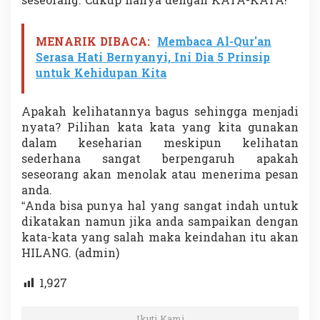
seseorang. Cukup hanya dengan KATA-KATA!
MENARIK DIBACA:
Membaca Al-Qur'an
Serasa Hati Bernyanyi, Ini Dia 5 Prinsip
untuk Kehidupan Kita
Apakah kelihatannya bagus sehingga menjadi
nyata? Pilihan kata kata yang kita gunakan
dalam keseharian meskipun kelihatan
sederhana sangat berpengaruh apakah
seseorang akan menolak atau menerima pesan
anda.
“Anda bisa punya hal yang sangat indah untuk
dikatakan namun jika anda sampaikan dengan
kata-kata yang salah maka keindahan itu akan
HILANG. (admin)
1,927
Ikuti Kami