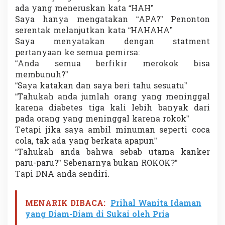
a
ada yang meneruskan kata “HAH”
n
Saya hanya mengatakan “APA?” Penonton
c
serentak melanjutkan kata “HAHAHA”
u
Saya menyatakan dengan statment
r
a
pertanyaan ke semua pemirsa:
n
“Anda semua berfikir merokok bisa
!
membunuh?”
T
“Saya katakan dan saya beri tahu sesuatu”
h
“Tahukah anda jumlah orang yang meninggal
e
P
karena diabetes tiga kali lebih banyak dari
o
pada orang yang meninggal karena rokok”
w
Tetapi jika saya ambil minuman seperti coca
e
cola, tak ada yang berkata apapun”
r
o
“Tahukah anda bahwa sebab utama kanker
f
paru-paru?” Sebenarnya bukan ROKOK?”
W
Tapi DNA anda sendiri.
o
r
d
MENARIK DIBACA:
Prihal Wanita Idaman
s
yang Diam-Diam di Sukai oleh Pria