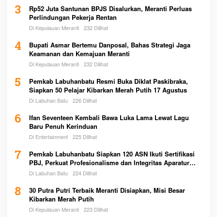
3
Rp52 Juta Santunan BPJS Disalurkan, Meranti Perluas
Perlindungan Pekerja Rentan
Di Kepulauan Meranti
232 Dilihat
4
Bupati Asmar Bertemu Danposal, Bahas Strategi Jaga
Keamanan dan Kemajuan Meranti
Di Kepulauan Meranti
232 Dilihat
5
Pemkab Labuhanbatu Resmi Buka Diklat Paskibraka,
Siapkan 50 Pelajar Kibarkan Merah Putih 17 Agustus
Di Labuhan Batu
226 Dilihat
6
Ifan Seventeen Kembali Bawa Luka Lama Lewat Lagu
Baru Penuh Kerinduan
Di Entertainment
225 Dilihat
7
Pemkab Labuhanbatu Siapkan 120 ASN Ikuti Sertifikasi
PBJ, Perkuat Profesionalisme dan Integritas Aparatur
Pemerintah
Di Labuhan Batu
224 Dilihat
8
30 Putra Putri Terbaik Meranti Disiapkan, Misi Besar
Kibarkan Merah Putih
Di Kepulauan Meranti
223 Dilihat