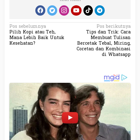
N
Pos sebelumnya
Pos berikutnya
Pilih Kopi atau Teh,
Tips dan Trik: Cara
a
Mana Lebih Baik Untuk
Membuat Tulisan
v
Kesehatan?
Bercetak Tebal, Miring,
Coretan dan Kombinasi
i
di Whatsapp
g
a
s
i
p
o
s