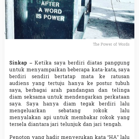
c
a
p
M
e
m
i
l
The Power of Words
i
k
i
Sinkap –
Ketika saya berdiri diatas panggung
K
untuk menyampaikan beberapa kata-kata, saya
e
k
berdiri sendiri bertatap mata ke ratusan
u
audiens yang tertuju hanya ke postur tubuh
a
saya, berbagai arah pandangan dan telinga
t
diam seksama untuk mendengarkan perkataan
a
saya. Saya hanya diam tegak berdiri lalu
n
d
mengeluarkan sebatang rokok lalu
a
menyalakan api untuk membakar rokok yang
n
tersela diantara jari telunjuk dan jari tengah.
K
e
Penoton yang hadir menyerukan kata “HA” lalu
h