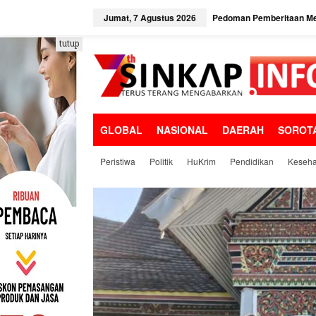
L
e
Jumat, 7 Agustus 2026
Pedoman Pemberitaan Me
w
a
tutup
t
i
k
e
k
o
GLOBAL
NASIONAL
DAERAH
SOROT
n
t
e
Peristiwa
Politik
HuKrim
Pendidikan
Keseha
n