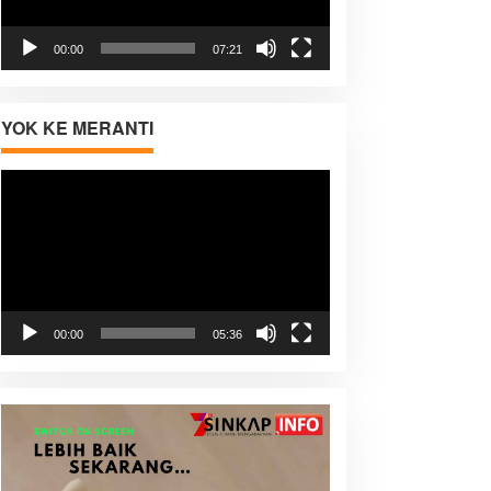
00:00
07:21
YOK KE MERANTI
Pemutar
Video
00:00
05:36