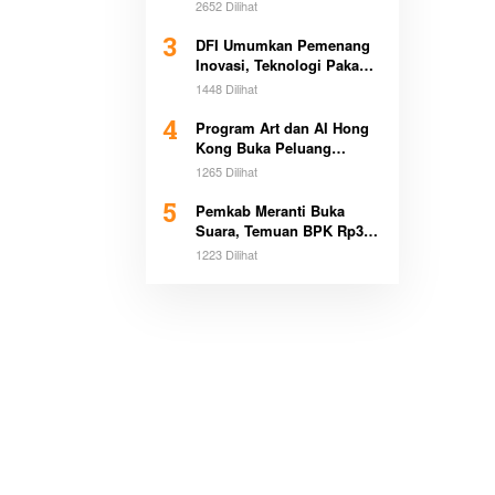
Washliyah Beri Apresiasi
2652 Dilihat
Tinggi
3
DFI Umumkan Pemenang
Inovasi, Teknologi Pakan
Kurangi Emisi Bikin
1448 Dilihat
Heboh Global
4
Program Art dan AI Hong
Kong Buka Peluang
Beasiswa Pemimpin Muda
1265 Dilihat
5
Pemkab Meranti Buka
Suara, Temuan BPK Rp3,1
Miliar Sudah Dicicil
1223 Dilihat