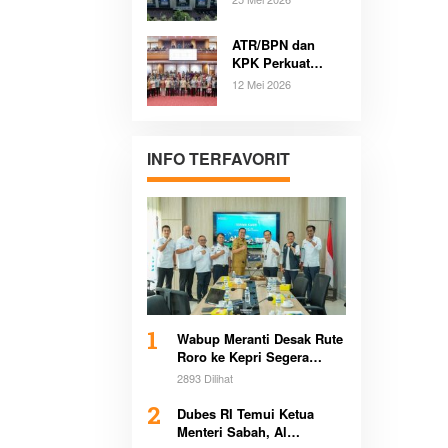
Kasus Dugaan
Korupsi Kantah
ATR/BPN dan
Serang Terungkap
KPK Perkuat
Komitmen Cegah
12 Mei 2026
Korupsi
Pertanahan di
Sultra Bersama
Pemerintah
INFO TERFAVORIT
Daerah
1
Wabup Meranti Desak Rute
Roro ke Kepri Segera
Beroperasi Demi Dongkrak
2893 Dilihat
Ekonomi Daerah
2
Dubes RI Temui Ketua
Menteri Sabah, Al