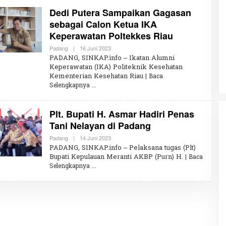
R
Dedi Putera Sampaikan Gagasan
U
N
sebagai Calon Ketua IKA
N
I
Keperawatan Poltekkes Riau
S
Penembakan Tragis Charlie Kirk di
A
Padang
|
16 Juni 2023
O
Utah: Pelaku Senapan Jarak Jauh
L
PADANG, SINKAP.info – Ikatan Alumni
Masih Buron
E
Di GLOBAL, SOROTAN
|
12 September 2025
Keperawatan (IKA) Politeknik Kesehatan
H
Kementerian Kesehatan Riau
R
| Baca
E
Selengkapnya
D
A
K
Plt. Bupati H. Asmar Hadiri Penas
S
I
Tani Nelayan di Padang
Padang
|
14 Juni 2023
O
L
PADANG, SINKAP.info – Pelaksana tugas (Plt)
E
Bupati Kepulauan Meranti AKBP (Purn) H.
| Baca
H
Selengkapnya
K
H
A
I
R
U
N
N
I