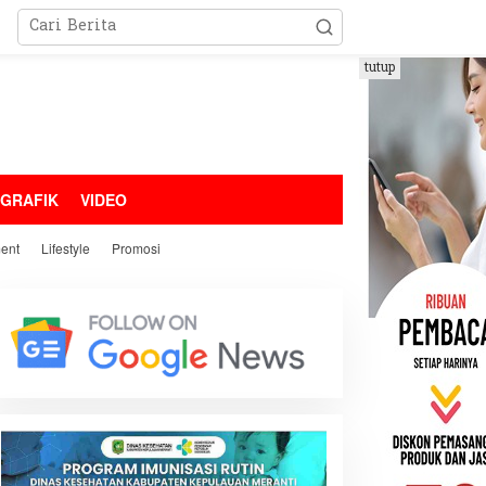
tutup
OGRAFIK
VIDEO
ment
Lifestyle
Promosi