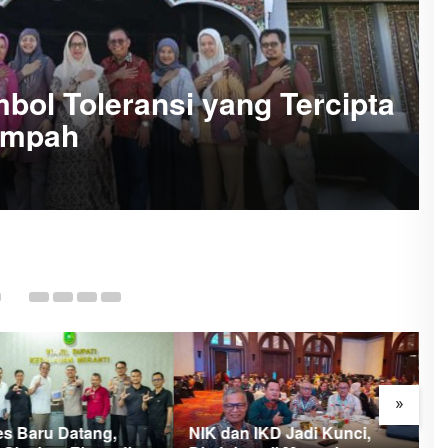
bol Toleransi yang Tercipta
empah
8 J
»
es Baru Datang,
NIK dan IKD Jadi Kunci,
M