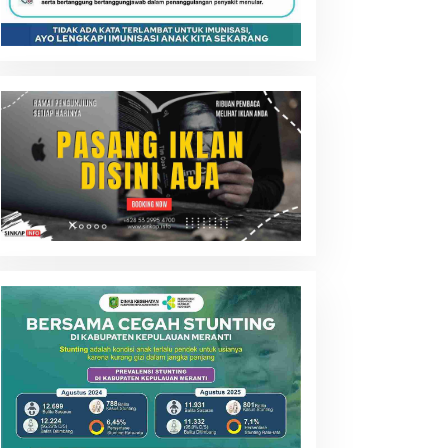
ulog Baru, Strategi Besar
Disalurkan, Meranti Perluas
tasi Krisis Pangan
Perlindungan Pekerja
Rentan