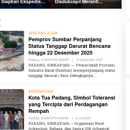
i Siapkan Ekspedisi
Disdukcapil Meranti
B
Putih Penuh Makna
Percepat Revolusi Layanan
A
Digital
g
BENCANA ALAM
Pemprov Sumbar Perpanjang
Status Tanggap Darurat Bencana
hingga 22 Desember 2025
Padang
,
SUMATERA BARAT
|
10 Desember 2025
O
L
PADANG, SINKAP.info — Pemerintah Provinsi
E
Sumatra Barat (Sumbar) memperpanjang status
H
tanggap darurat
| Baca Selengkapnya
K
H
A
I
KEBUDAYAAN
R
Kota Tua Padang, Simbol Toleransi
U
N
yang Tercipta dari Perdagangan
N
I
Rempah
S
A
Padang
,
SUMATERA BARAT
|
8 Juli 2025
O
L
PADANG, SINKAP.info – Organisasi Riset
E
Arkeologi, Bahasa, dan Sastra (OR Arbastra)
H