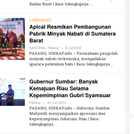
Badan Riset
| Baca Selengkapnya
K
H
A
I
CORPORATE
R
Apical Resmikan Pembangunan
U
N
Pabrik Minyak Nabati di Sumatera
N
I
Barat
S
A
NASIONAL
,
Padang
|
8 Juli 2024
O
L
PADANG, SINKAP.info – Perusahaan pengolah
E
minyak nabati terkemuka, mengadakan
H
upacara peletakan batu
| Baca Selengkapnya
K
H
A
I
Gubernur Sumbar: Banyak
R
U
Kemajuan Riau Selama
N
Kepemimpinan Gubri Syamsuar
N
I
S
Padang
|
20 Juni 2023
O
A
L
PADANG, SINKAP.info – Gubernur Sumbar
E
Mahyeldi menyampaikan apresiasi atas
H
kepemimpinan Gubernur Riau
K
| Baca
H
Selengkapnya
A
I