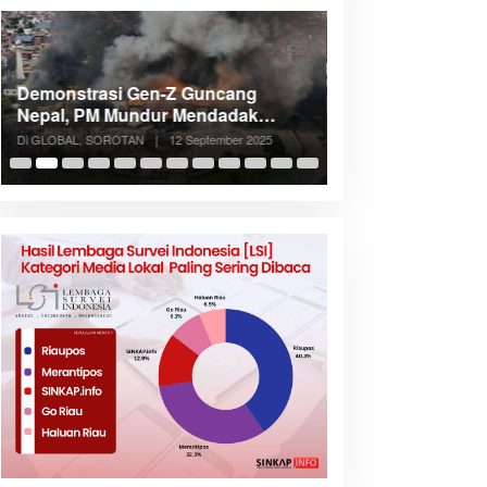
Demonstrasi Gen-Z Guncang
Menteri Nusron: 
Nepal, PM Mundur Mendadak
Cegah Konflik d
Setelah Gedung Parlemen Dibakar
Penataan Ruang
Di GLOBAL, SOROTAN
|
12 September 2025
Di NASIONAL, SOROTAN