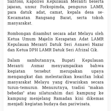
Santoso, Kapolres Kepulauan Meranti beserta
u
jajaran, unsur Forkopimda, pengurus LAMR,
r
S
para datuk adat, camat, kepala desa se-
u
Kecamatan Rangsang Barat, serta tokoh
n
masyarakat.
g
a
Rombongan disambut secara adat Melayu oleh
i
A
Ketua Umum Majelis Kerapatan Adat LAMR
d
Kepulauan Meranti Datuk Seri Asnawi Nazar
a
dan Ketua DPH LAMR Datuk Seri Afrizal Cik.
t
M
Dalam sambutannya, Bupati Kepulauan
e
r
Meranti
Asmar
menyampaikan bahwa
a
kegiatan tersebut merupakan upaya
n
mengangkat dan melestarikan kearifan lokal
t
masyarakat Melayu yang diwariskan secara
i
turun-temurun. Menurutnya, tradisi “makan
M
e
bebedas” atau silaturahim dari kampung ke
r
kampung menjelang Ramadan kini dikemas
i
menjadi kegiatan budaya dan pariwisata.
a
h