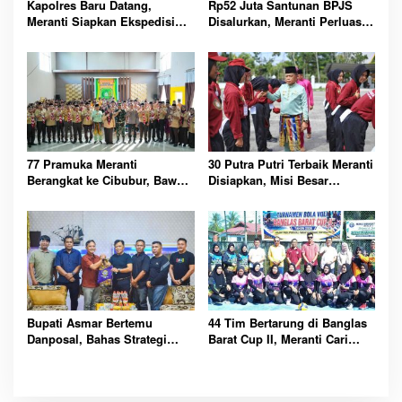
Kapolres Baru Datang,
Rp52 Juta Santunan BPJS
Meranti Siapkan Ekspedisi
Disalurkan, Meranti Perluas
Merah Putih Penuh Makna
Perlindungan Pekerja Rentan
77 Pramuka Meranti
30 Putra Putri Terbaik Meranti
Berangkat ke Cibubur, Bawa
Disiapkan, Misi Besar
Misi Harumkan Nama Daerah
Kibarkan Merah Putih
Bupati Asmar Bertemu
44 Tim Bertarung di Banglas
Danposal, Bahas Strategi
Barat Cup II, Meranti Cari
Jaga Keamanan dan
Atlet Masa Depan
Kemajuan Meranti