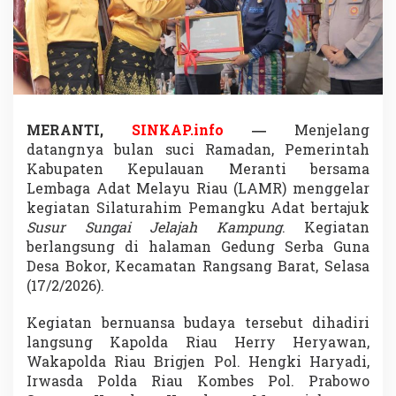
l
d
a
R
i
a
u
d
MERANTI,
SINKAP.info
—
Menjelang
a
datangnya bulan suci Ramadan,
Pemerintah
n
B
Kabupaten Kepulauan Meranti
bersama
u
Lembaga Adat Melayu Riau
(LAMR) menggelar
p
kegiatan Silaturahim Pemangku Adat bertajuk
a
Susur Sungai Jelajah Kampung
. Kegiatan
t
berlangsung di halaman Gedung Serba Guna
i
H
Desa Bokor, Kecamatan Rangsang Barat, Selasa
a
(17/2/2026).
d
i
Kegiatan bernuansa budaya tersebut dihadiri
r
langsung Kapolda Riau
Herry Heryawan
,
i
S
Wakapolda Riau Brigjen Pol. Hengki Haryadi,
u
Irwasda Polda Riau Kombes Pol. Prabowo
s