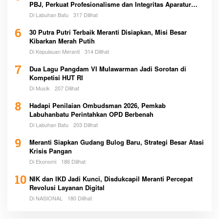
PBJ, Perkuat Profesionalisme dan Integritas Aparatur
Pemerintah
Di Labuhan Batu
317 Dilihat
6
30 Putra Putri Terbaik Meranti Disiapkan, Misi Besar
Kibarkan Merah Putih
Di Kepulauan Meranti
314 Dilihat
7
Dua Lagu Pangdam VI Mulawarman Jadi Sorotan di
Kompetisi HUT RI
Di Musik
207 Dilihat
8
Hadapi Penilaian Ombudsman 2026, Pemkab
Labuhanbatu Perintahkan OPD Berbenah
Di Labuhan Batu
203 Dilihat
9
Meranti Siapkan Gudang Bulog Baru, Strategi Besar Atasi
Krisis Pangan
Di Ekonomi
186 Dilihat
10
NIK dan IKD Jadi Kunci, Disdukcapil Meranti Percepat
Revolusi Layanan Digital
Di NASIONAL
180 Dilihat