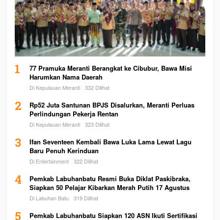
1
77 Pramuka Meranti Berangkat ke Cibubur, Bawa Misi
Harumkan Nama Daerah
Di Kepulauan Meranti
332 Dilihat
2
Rp52 Juta Santunan BPJS Disalurkan, Meranti Perluas
Perlindungan Pekerja Rentan
Di Kepulauan Meranti
323 Dilihat
3
Ifan Seventeen Kembali Bawa Luka Lama Lewat Lagu
Baru Penuh Kerinduan
Di Entertainment
322 Dilihat
4
Pemkab Labuhanbatu Resmi Buka Diklat Paskibraka,
Siapkan 50 Pelajar Kibarkan Merah Putih 17 Agustus
Di Labuhan Batu
319 Dilihat
5
Pemkab Labuhanbatu Siapkan 120 ASN Ikuti Sertifikasi