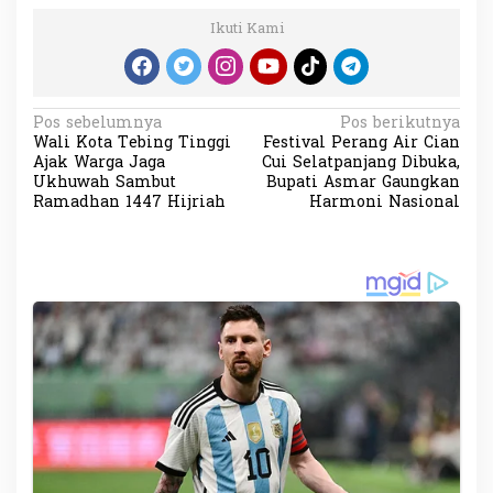
Ikuti Kami
N
Pos sebelumnya
Pos berikutnya
Wali Kota Tebing Tinggi
Festival Perang Air Cian
a
Ajak Warga Jaga
Cui Selatpanjang Dibuka,
v
Ukhuwah Sambut
Bupati Asmar Gaungkan
Ramadhan 1447 Hijriah
Harmoni Nasional
i
g
a
s
i
p
o
s