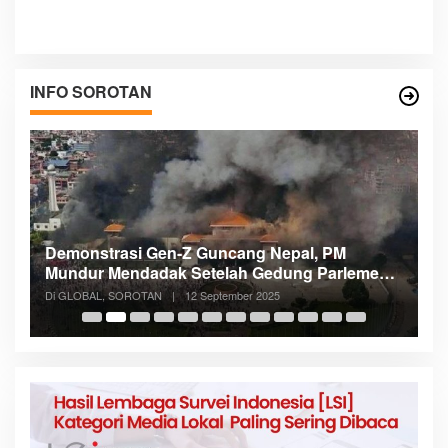
INFO SOROTAN
PM
Menteri Nusron: Patok Batas Tanah Cegah
arlemen
Konflik dan Dukung Penataan Ruang
Di NASIONAL, SOROTAN
|
8 Agustus 2025