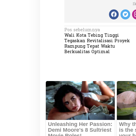
I
N
Pos sebelumnya
Wali Kota Tebing Tinggi
a
Tegaskan Revitalisasi Proyek
v
Rampung Tepat Waktu
Berkualitas Optimal
i
g
a
s
i
p
o
s