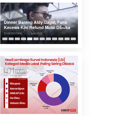
Dinner Bareng Aldy Gagal, Fans
Meranti Incar Kon
Kecewa Kini Refund Mulai Dibuka
Kepri, Bupati A
Di SOROTAN
|
12 Mei 2025
Di SOROTAN
|
6 Mei 2