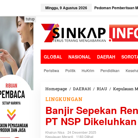
L
e
Minggu, 9 Agustus 2026
Pedoman Pemberitaan Me
w
a
tutup
t
i
k
e
k
o
GLOBAL
NASIONAL
DAERAH
SOROT
n
t
e
Peristiwa
Politik
HuKrim
Pendidikan
Keseha
n
Homepage
/
DAERAH
/
RIAU
/
Kepulauan M
LINGKUNGAN
Banjir Sepekan Ren
PT NSP Dikeluhkan
Khairun Nisa
24 Desember 2025
Kepulauan Meranti
1183 Dilihat