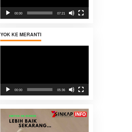
00:00
07:21
YOK KE MERANTI
Pemutar
Video
00:00
05:36