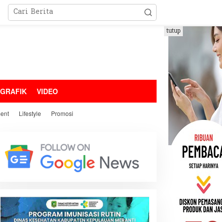
tutup
OGRAFIK
VIDEO
ment
Lifestyle
Promosi