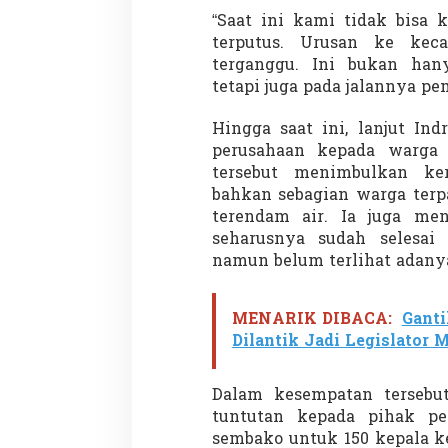
“Saat ini kami tidak bisa 
terputus. Urusan ke kec
terganggu. Ini bukan han
Demonstrasi Gen-Z Guncang
Menteri Nusron: 
tetapi juga pada jalannya pe
Nepal, PM Mundur Mendadak
Cegah Konflik da
Setelah Gedung Parlemen Dibakar
Penataan Ruang
Hingga saat ini, lanjut In
Di GLOBAL, SOROTAN
|
12 September 2025
Di NASIONAL, SOROTAN
perusahaan kepada warga 
tersebut menimbulkan ke
bahkan sebagian warga ter
terendam air. Ia juga me
seharusnya sudah selesai 
namun belum terlihat adanya
MENARIK DIBACA:
Ganti
Dilantik Jadi Legislator 
Dalam kesempatan tersebu
tuntutan kepada pihak pe
sembako untuk 150 kepala k