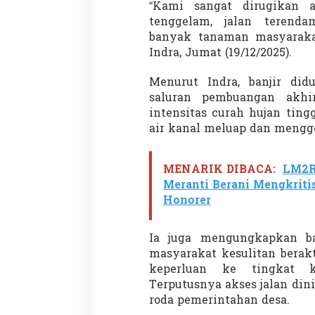
“Kami sangat dirugikan 
tenggelam, jalan terenda
banyak tanaman masyarakat 
Indra, Jumat (19/12/2025).
Menurut Indra, banjir did
saluran pembuangan akhi
intensitas curah hujan ting
air kanal meluap dan meng
MENARIK DIBACA:
LM2R
Meranti Berani Mengkritis
Honorer
Ia juga mengungkapkan b
masyarakat kesulitan berak
keperluan ke tingkat 
Terputusnya akses jalan din
roda pemerintahan desa.