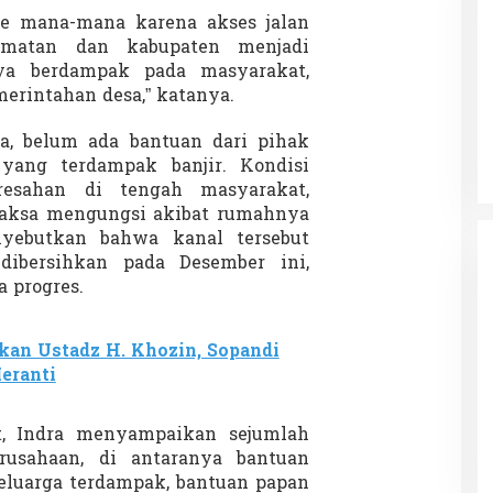
ke mana-mana karena akses jalan
amatan dan kabupaten menjadi
ya berdampak pada masyarakat,
Patok Batas Tanah
Rekognisi Sejarah Kerajaan Siak
merintahan desa,” katanya.
n Dukung
dan Harapan Daerah Istimewa Riau
dra, belum ada bantuan dari pihak
|
8 Agustus 2025
Di KOLOM, Opini, SOROTAN
|
16 Juni 2025
yang terdampak banjir. Kondisi
resahan di tengah masyarakat,
paksa mengungsi akibat rumahnya
nyebutkan bahwa kanal tersebut
dibersihkan pada Desember ini,
 progres.
kan Ustadz H. Khozin, Sopandi
Meranti
t, Indra menyampaikan sejumlah
rusahaan, di antaranya bantuan
eluarga terdampak, bantuan papan