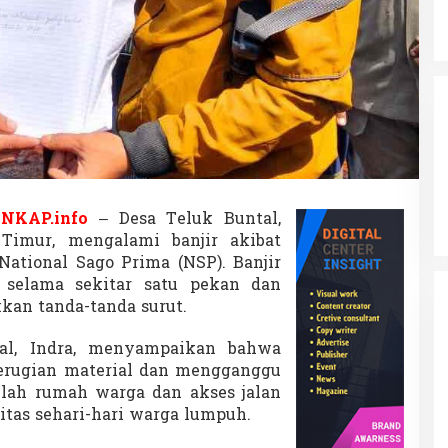
a
l
P
T
N
S
P
D
i
k
e
l
INKAP.info
– Desa Teluk Buntal,
u
Timur, mengalami banjir akibat
h
k
ational Sago Prima (NSP). Banjir
a
g selama sekitar satu pekan dan
n
kan tanda-tanda surut.
W
a
al, Indra, menyampaikan bahwa
r
g
erugian material dan mengganggu
a
mlah rumah warga dan akses jalan
itas sehari-hari warga lumpuh.