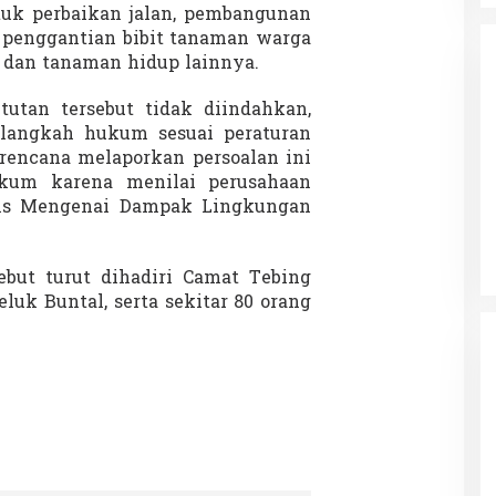
uk perbaikan jalan, pembangunan
a penggantian bibit tanaman warga
g, dan tanaman hidup lainnya.
tutan tersebut tidak diindahkan,
angkah hukum sesuai peraturan
erencana melaporkan persoalan ini
da dalam
kum karena menilai perusahaan
Eksplore Meranti – Yok ke Meranti
a Internasional
sis Mengenai Dampak Lingkungan
Di Budaya, NASIONAL, VIDEO, Wisata
|
13 Januari
ng
Januari 2024
2024
but turut dihadiri Camat Tebing
luk Buntal, serta sekitar 80 orang