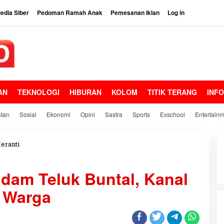
dia Siber
Pedoman Ramah Anak
Pemesanan Iklan
Log in
AN
TEKNOLOGI
HIBURAN
KOLOM
TITIK TERANG
INF
tan
Sosial
Ekonomi
Opini
Sastra
Sports
Exschool
Entertain
eranti
B
a
n
dam Teluk Buntal, Kanal
j
i
 Warga
r
S
e
p