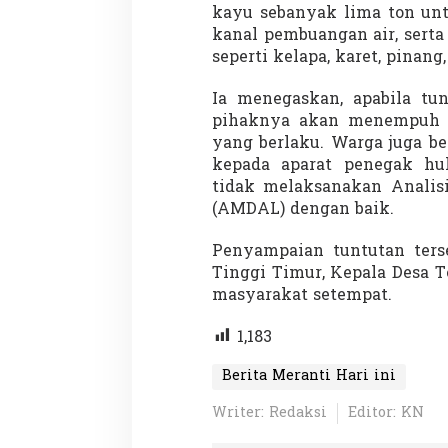
kayu sebanyak lima ton unt
kanal pembuangan air, sert
seperti kelapa, karet, pinan
Ia menegaskan, apabila tun
pihaknya akan menempuh l
yang berlaku. Warga juga b
Partisipasi Pemu
kepada aparat penegak hu
Pelayanan Sukarel
tidak melaksanakan Anali
Diadakan di Nanji
Di GLOBAL, VIDEO
|
18 
(AMDAL) dengan baik.
Penyampaian tuntutan terse
Tinggi Timur, Kepala Desa Te
masyarakat setempat.
1,183
Berita Meranti Hari ini
Writer: Redaksi
Editor: KN