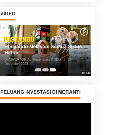
VIDEO
Posyandu Melayani Semua Siklus
Hidup
Di ADVERTORIAL, Kesehatan, VIDEO
|
27
Desember 2023
05:08
PELUANG INVESTASI DI MERANTI
Pemutar
Video