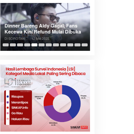
Dinner Bareng Aldy Gagal, Fans
Meranti Incar Kon
Kecewa Kini Refund Mulai Dibuka
Kepri, Bupati A
Di SOROTAN
|
12 Mei 2025
Di SOROTAN
|
6 Mei 2