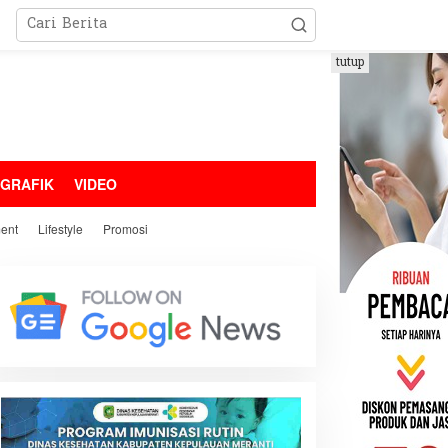
tutup
OGRAFIK
VIDEO
ment
Lifestyle
Promosi