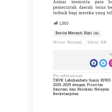
Asmar meminta para hon
pemerintah daerah terus b
terbaik bagi mereka yang te
1,503
Berita Meranti Hari ini
Writer: Nurhadi
Editor: KN
I
N
Pos sebelumnya
TKPK Labuhanbatu Susun RPKD
a
2025–2029 dengan Prioritas
v
Sanitasi dan Relokasi Nelayan
Berkelanjutan
i
g