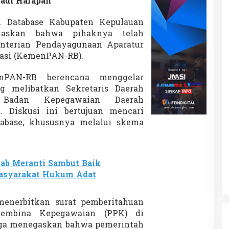
adi Harapan
P
K
n Database Kabupaten Kepulauan
P
a
elaskan bahwa pihaknya telah
r
nterian Pendayagunaan Aparatur
u
rasi (KemenPAN-RB).
h
W
nPAN-RB berencana menggelar
a
k
 melibatkan Sekretaris Daerah
t
 Badan Kepegawaian Daerah
u
. Diskusi ini bertujuan mencari
M
tabase, khususnya melalui skema
e
n
g
e
m
ab Meranti Sambut Baik
u
 Masyarakat Hukum Adat
k
a
enerbitkan surat pemberitahuan
Pembina Kepegawaian (PPK) di
 juga menegaskan bahwa pemerintah