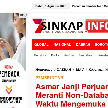
L
e
Sabtu, 8 Agustus 2026
Pedoman Pemberitaan Med
w
a
tutup
t
i
k
e
k
o
GLOBAL
NASIONAL
DAERAH
SOROT
n
t
e
Peristiwa
Politik
HuKrim
Pendidikan
Keseha
n
Homepage
/
DAERAH
/
RIAU
/
Kepulauan M
PEMERINTAH
Asmar Janji Perjua
Meranti Non-Datab
Waktu Mengemuka