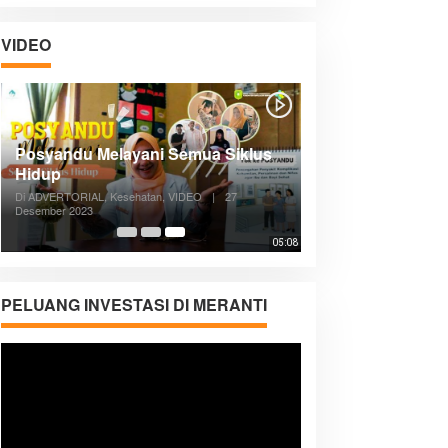
VIDEO
Posyandu Melayani Semua Siklus
Hidup
Di ADVERTORIAL, Kesehatan, VIDEO
|
27
Desember 2023
05:08
PELUANG INVESTASI DI MERANTI
Pemutar
Video