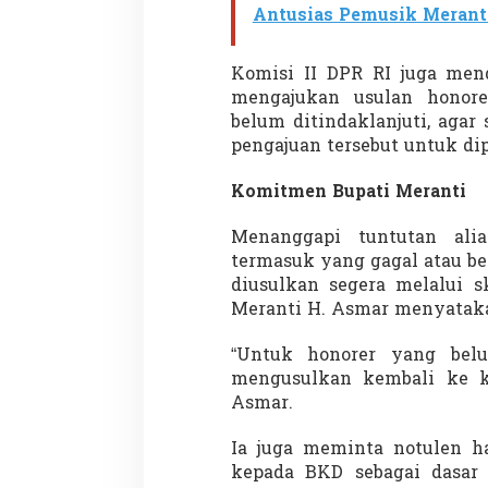
Antusias Pemusik Merant
Komisi II DPR RI juga men
mengajukan usulan honor
belum ditindaklanjuti, aga
pengajuan tersebut untuk di
Partisipasi Pemu
Komitmen Bupati Meranti
Pelayanan Sukarel
Diadakan di Nanji
Di GLOBAL, VIDEO
|
18 
Menanggapi tuntutan alia
termasuk yang gagal atau b
diusulkan segera melalui 
Meranti H. Asmar menyatak
“Untuk honorer yang bel
mengusulkan kembali ke ke
Asmar.
Ia juga meminta notulen ha
kepada BKD sebagai dasar p