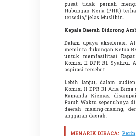
pusat tidak pernah meng
Hubungan Kerja (PHK) terha
tersedia,” jelas Muslihin.
Demonstrasi Gen-Z Guncang
Menteri Nusron: 
Kepala Daerah Didorong Amb
Nepal, PM Mundur Mendadak
Cegah Konflik da
Setelah Gedung Parlemen Dibakar
Penataan Ruang
Di GLOBAL, SOROTAN
|
12 September 2025
Di NASIONAL, SOROTAN
Dalam upaya akselerasi, Al
meminta dukungan Ketua BKS
untuk memfasilitasi Rapa
Komisi II DPR RI. Syahrul 
aspirasi tersebut.
Lebih lanjut, dalam audie
Komisi II DPR RI Aria Bima 
Ramanda Kiemas, disampa
Paruh Waktu sepenuhnya dis
daerah masing-masing, d
anggaran daerah.
MENARIK DIBACA:
Perin