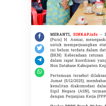
MERANTI,
SINKAP.info
– B
(Purn) H. Asmar, menegas
untuk memperjuangkan stat
ini belum terdata dalam da
(BKN). Keberadaan ratusan 
dalam rapat koordinasi yan
Non Database Kabupaten Kep
Pertemuan tersebut dilaksa
Jumat (5/12/2025), membaha
kesulitan diakomodasi dal
Sipil Negara (ASN), terma
dengan Perjanjian Kerja (PP