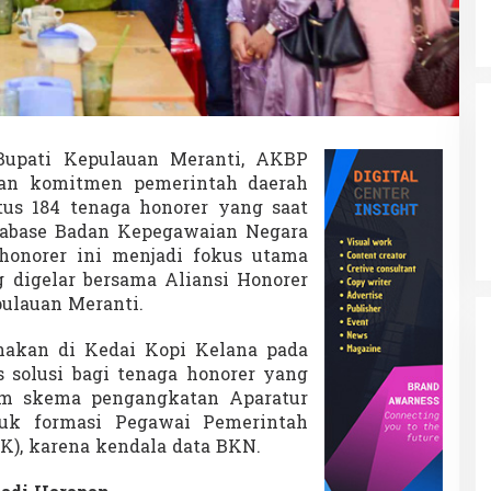
a
n
t
i
N
o
n
-
upati Kepulauan Meranti, AKBP
D
kan komitmen pemerintah daerah
a
t
us 184 tenaga honorer yang saat
a
tabase Badan Kepegawaian Negara
b
honorer ini menjadi fokus utama
a
g digelar bersama Aliansi Honorer
s
e
ulauan Meranti.
:
S
nakan di Kedai Kopi Kelana pada
o
s solusi bagi tenaga honorer yang
l
am skema pengangkatan Aparatur
u
s
suk formasi Pegawai Pemerintah
i
PK), karena kendala data BKN.
P
P