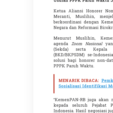
Usulan PPPK Paruh Waktu J
Ketua Aliansi Honorer No
Meranti, Muslihin, menj
berkoordinasi dengan Keme
Negara dan Reformasi Birok
Menurut Muslihin, Keme
agenda
Zoom Nasional
yang
(Sekda) serta Kepala
(BKD/BKPSDM) se-Indonesia
solusi bagi honorer non-da
PPPK Paruh Waktu.
MENARIK DIBACA:
Pemk
Sosialisasi Identifikasi
“KemenPAN-RB juga akan m
kepada seluruh Pejabat 
Indonesia. Hasil negosiasi