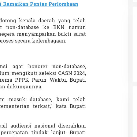
i Ramaikan Pentas Perlombaan
dorong kepala daerah yang telah
er non-database ke BKN namun
r segera menyampaikan bukti surat
proses secara kelembagaan.
da dalam
Eksplore Meranti – Yok ke Meranti
a Internasional
Di Budaya, NASIONAL, VIDEO, Wisata
|
13 Januari
ng
Januari 2024
2024
nsi agar honorer non-database,
elum mengikuti seleksi CASN 2024,
skema PPPK Paruh Waktu, Bupati
an dukungannya.
um masuk database, kami telah
menterian terkait,” kata Bupati
sil audiensi nasional diserahkan
ercepatan tindak lanjut. Bupati