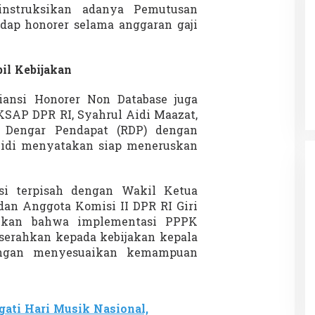
instruksikan adanya Pemutusan
dap honorer selama anggaran gaji
Patok Batas Tanah
Rekognisi Sejarah Kerajaan Siak
il Kebijakan
n Dukung
dan Harapan Daerah Istimewa Riau
|
8 Agustus 2025
Di KOLOM, Opini, SOROTAN
|
16 Juni 2025
iansi Honorer Non Database juga
AP DPR RI, Syahrul Aidi Maazat,
t Dengar Pendapat (RDP) dengan
Aidi menyatakan siap meneruskan
nsi terpisah dengan Wakil Ketua
dan Anggota Komisi II DPR RI Giri
ikan bahwa implementasi PPPK
erahkan kepada kebijakan kepala
engan menyesuaikan kemampuan
gati Hari Musik Nasional,