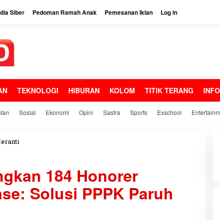
ia Siber
Pedoman Ramah Anak
Pemesanan Iklan
Log in
AN
TEKNOLOGI
HIBURAN
KOLOM
TITIK TERANG
INF
tan
Sosial
Ekonomi
Opini
Sastra
Sports
Exschool
Entertain
eranti
A
s
m
ngkan 184 Honorer
a
r
ase: Solusi PPPK Paruh
J
a
n
j