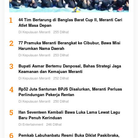
1
44 Tim Bertarung di Banglas Barat Cup II, Meranti Cari
Atlet Masa Depan
Di Kepulauan Meranti
255 Dilihat
2
77 Pramuka Meranti Berangkat ke Cibubur, Bawa Misi
Harumkan Nama Daerah
Di Kepulauan Meranti
253 Dilihat
3
Bupati Asmar Bertemu Danposal, Bahas Strategi Jaga
Keamanan dan Kemajuan Meranti
Di Kepulauan Meranti
252 Dilihat
4
Rp52 Juta Santunan BPJS Disalurkan, Meranti Perluas
Perlindungan Pekerja Rentan
Di Kepulauan Meranti
250 Dilihat
5
Ifan Seventeen Kembali Bawa Luka Lama Lewat Lagu
Baru Penuh Kerinduan
Di Entertainment
246 Dilihat
6
Pemkab Labuhanbatu Resmi Buka Diklat Paskibraka,