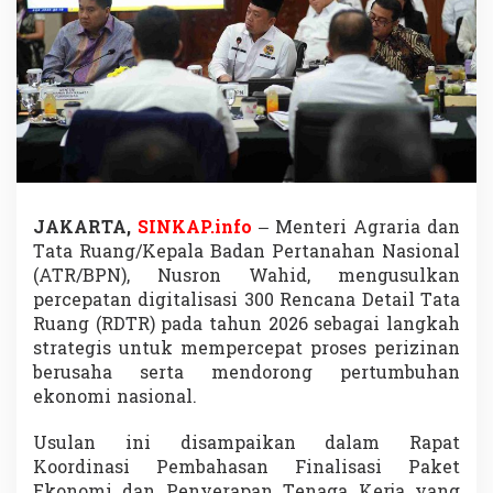
N
U
s
u
l
k
a
n
D
i
g
JAKARTA,
SINKAP.info
– Menteri Agraria dan
i
Tata Ruang/Kepala Badan Pertanahan Nasional
t
a
(ATR/BPN), Nusron Wahid, mengusulkan
l
percepatan digitalisasi 300 Rencana Detail Tata
i
Ruang (RDTR) pada tahun 2026 sebagai langkah
s
strategis untuk mempercepat proses perizinan
a
s
berusaha serta mendorong pertumbuhan
i
ekonomi nasional.
3
0
Usulan ini disampaikan dalam Rapat
0
Koordinasi Pembahasan Finalisasi Paket
R
D
Ekonomi dan Penyerapan Tenaga Kerja yang