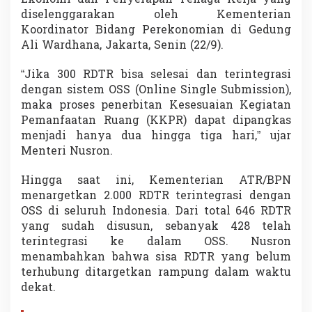
T
diselenggarakan oleh Kementerian
R
Koordinator Bidang Perekonomian di Gedung
p
Ali Wardhana, Jakarta, Senin (22/9).
a
d
a
“Jika 300 RDTR bisa selesai dan terintegrasi
2
dengan sistem OSS (Online Single Submission),
0
maka proses penerbitan Kesesuaian Kegiatan
2
Pemanfaatan Ruang (KKPR) dapat dipangkas
6
menjadi hanya dua hingga tiga hari,” ujar
Menteri Nusron.
Hingga saat ini, Kementerian ATR/BPN
menargetkan 2.000 RDTR terintegrasi dengan
OSS di seluruh Indonesia. Dari total 646 RDTR
yang sudah disusun, sebanyak 428 telah
terintegrasi ke dalam OSS. Nusron
menambahkan bahwa sisa RDTR yang belum
terhubung ditargetkan rampung dalam waktu
dekat.