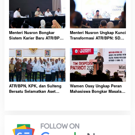
Menteri Nusron Bongkar
Menteri Nusron Ungkap Kunci
Sistem Karier Baru ATR/BPN,
Transformasi ATR/BPN: SDM
Pegawai Wajib Lewati
Harus Layani dengan Hati
Tahapan
ATR/BPN, KPK, dan Sulteng
Wamen Ossy Ungkap Peran
Bersatu Selamatkan Aset
Mahasiswa Bongkar Masalah
Daerah Bernilai Besar
Tanah Kawasan Transmigrasi