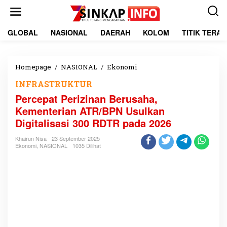
L
e
w
a
GLOBAL
NASIONAL
DAERAH
KOLOM
TITIK TERA
t
i
k
e
Homepage
/
NASIONAL
/
Ekonomi
P
k
e
INFRASTRUKTUR
o
r
n
c
Percepat Perizinan Berusaha,
t
e
Kementerian ATR/BPN Usulkan
e
p
Digitalisasi 300 RDTR pada 2026
n
a
t
Khairun Nisa
23 September 2025
P
Ekonomi
,
NASIONAL
1035 Dilihat
e
r
i
z
i
n
a
n
B