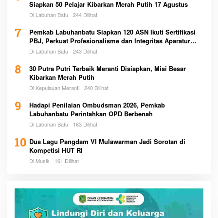
Siapkan 50 Pelajar Kibarkan Merah Putih 17 Agustus
Di Labuhan Batu
244 Dilihat
7
Pemkab Labuhanbatu Siapkan 120 ASN Ikuti Sertifikasi
PBJ, Perkuat Profesionalisme dan Integritas Aparatur
Pemerintah
Di Labuhan Batu
243 Dilihat
8
30 Putra Putri Terbaik Meranti Disiapkan, Misi Besar
Kibarkan Merah Putih
Di Kepulauan Meranti
240 Dilihat
9
Hadapi Penilaian Ombudsman 2026, Pemkab
Labuhanbatu Perintahkan OPD Berbenah
Di Labuhan Batu
163 Dilihat
10
Dua Lagu Pangdam VI Mulawarman Jadi Sorotan di
Kompetisi HUT RI
Di Musik
161 Dilihat