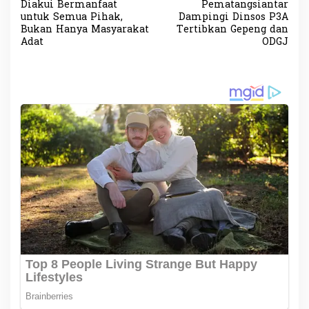
a
Diakui Bermanfaat
Pematangsiantar
v
untuk Semua Pihak,
Dampingi Dinsos P3A
Bukan Hanya Masyarakat
Tertibkan Gepeng dan
i
Adat
ODGJ
g
a
s
i
p
o
s