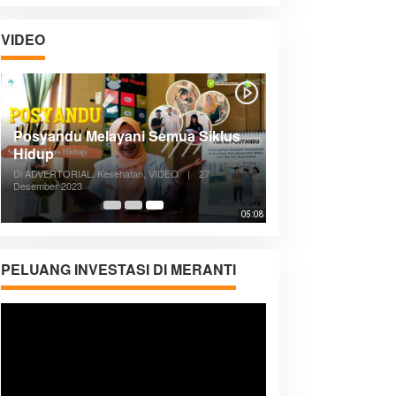
VIDEO
Posyandu Melayani Semua Siklus
Hidup
Di ADVERTORIAL, Kesehatan, VIDEO
|
27
Desember 2023
05:08
PELUANG INVESTASI DI MERANTI
Pemutar
Video