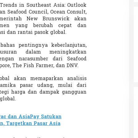
Trends in Southeast Asia: Outlook
ian Seafood Council, Ocean Consult,
emerintah New Brunswick akan
umen yang berubah cepat dan
i dan rantai pasok global.
ahas pentingnya keberlanjutan,
da dalam
Eksplore Meranti – Yok ke Meranti
telusuran dalam meningkatkan
a Internasional
Di Budaya, NASIONAL, VIDEO, Wisata
|
13 Januari
engan narasumber dari Seafood
ng
Januari 2024
2024
pore, The Fish Farmer, dan DNV.
obal akan memaparkan analisis
amika pasar udang, mulai dari
ategi harga dan dampak gangguan
global.
ac dan AsiaPay Satukan
, Targetkan Pasar Asia