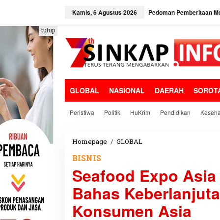
L
e
Kamis, 6 Agustus 2026
Pedoman Pemberitaan Me
w
a
tutup
t
i
k
e
k
o
GLOBAL
NASIONAL
DAERAH
SOROT
n
t
e
Peristiwa
Politik
HuKrim
Pendidikan
Keseha
n
Homepage
/
GLOBAL
S
e
BISNIS
a
Seafood Expo Asia 
f
o
Bahas Keberlanjuta
o
d
Konsumen Asia
E
x