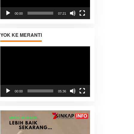
00:00
07:21
YOK KE MERANTI
Pemutar
Video
00:00
05:36