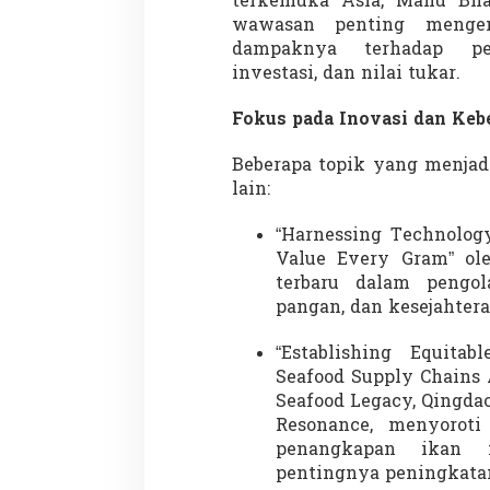
terkemuka Asia, Manu Bh
t
wawasan penting menge
u
r
dampaknya terhadap pe
,
investasi, dan nilai tukar.
d
a
Fokus pada Inovasi dan Kebe
n
T
Beberapa topik yang menjad
r
e
lain:
n
K
“Harnessing Technology
o
Value Every Gram” ol
n
terbaru dalam pengol
s
u
pangan, dan kesejahter
m
e
“Establishing Equitab
n
Seafood Supply Chains A
A
Seafood Legacy, Qingdao
s
i
Resonance, menyoroti
a
penangkapan ikan i
pentingnya peningkatan