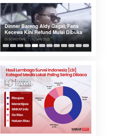
Dinner Bareng Aldy Gagal, Fans
Meranti Incar Kon
Kecewa Kini Refund Mulai Dibuka
Kepri, Bupati A
Di SOROTAN
|
12 Mei 2025
Di SOROTAN
|
6 Mei 2