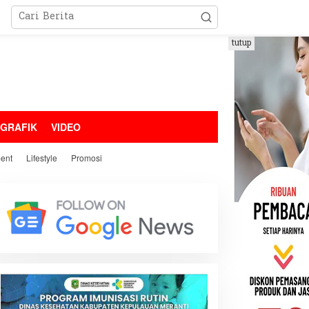
tutup
OGRAFIK
VIDEO
ment
Lifestyle
Promosi