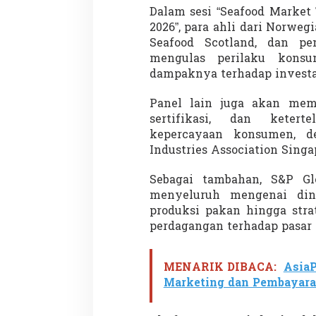
Dalam sesi “Seafood Market 
2026”, para ahli dari Norweg
Seafood Scotland, dan p
mengulas perilaku kons
dampaknya terhadap investas
Panel lain juga akan memb
Partisipasi Pemu
sertifikasi, dan keter
Pelayanan Sukarel
kepercayaan konsumen, d
Diadakan di Nanji
Di GLOBAL, VIDEO
|
18 
Industries Association Singa
Sebagai tambahan, S&P Gl
menyeluruh mengenai din
produksi pakan hingga str
perdagangan terhadap pasar 
MENARIK DIBACA:
AsiaP
Marketing dan Pembayaran