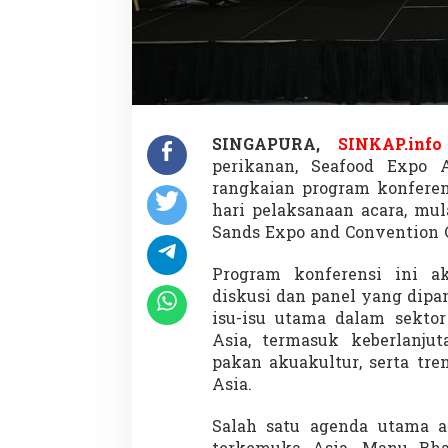
a
h
a
s
K
e
b
e
SINGAPURA,
SINKAP.in
r
perikanan, Seafood Expo
l
a
rangkaian program konferen
n
hari pelaksanaan acara, mul
j
Sands Expo and Convention C
u
t
Program konferensi ini a
a
n
diskusi dan panel yang dipa
,
isu-isu utama dalam sekto
A
Asia, termasuk keberlanjut
k
pakan akuakultur, serta tr
u
a
Asia.
k
u
Salah satu agenda utama a
l