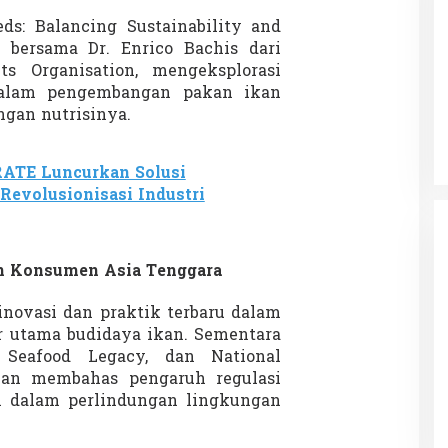
ds: Balancing Sustainability and
” bersama Dr. Enrico Bachis dari
ts Organisation, mengeksplorasi
Patok Batas Tanah
Rekognisi Sejarah Kerajaan Siak
 dalam pengembangan pakan ikan
n Dukung
dan Harapan Daerah Istimewa Riau
ngan nutrisinya.
|
8 Agustus 2025
Di KOLOM, Opini, SOROTAN
|
16 Juni 2025
ATE Luncurkan Solusi
Revolusionisasi Industri
en Konsumen Asia Tenggara
inovasi dan praktik terbaru dalam
or utama budidaya ikan. Sementara
 Seafood Legacy, dan National
kan membahas pengaruh regulasi
l dalam perlindungan lingkungan