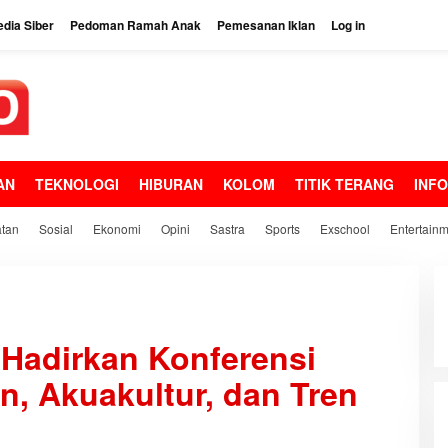
dia Siber
Pedoman Ramah Anak
Pemesanan Iklan
Log in
AN
TEKNOLOGI
HIBURAN
KOLOM
TITIK TERANG
INF
tan
Sosial
Ekonomi
Opini
Sastra
Sports
Exschool
Entertain
Hadirkan Konferensi
n, Akuakultur, dan Tren