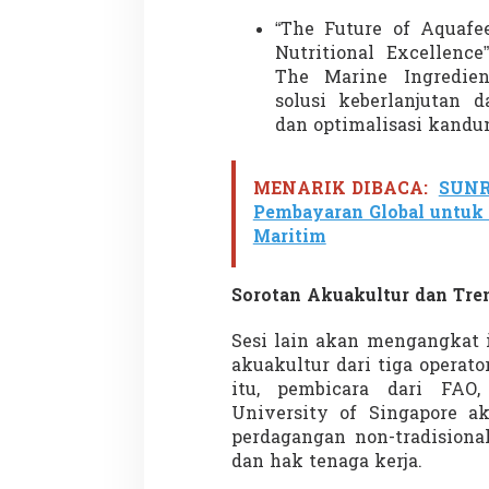
“The Future of Aquafee
Nutritional Excellence
The Marine Ingredien
Demonstrasi Gen-Z Guncang
Menteri Nusron: 
solusi keberlanjutan
Nepal, PM Mundur Mendadak
Cegah Konflik da
dan optimalisasi kandu
Setelah Gedung Parlemen Dibakar
Penataan Ruang
Di GLOBAL, SOROTAN
|
12 September 2025
Di NASIONAL, SOROTAN
MENARIK DIBACA:
SUNR
Pembayaran Global untuk 
Maritim
Sorotan Akuakultur dan Tr
Sesi lain akan mengangkat 
akuakultur dari tiga operat
itu, pembicara dari FAO,
University of Singapore a
perdagangan non-tradisiona
dan hak tenaga kerja.