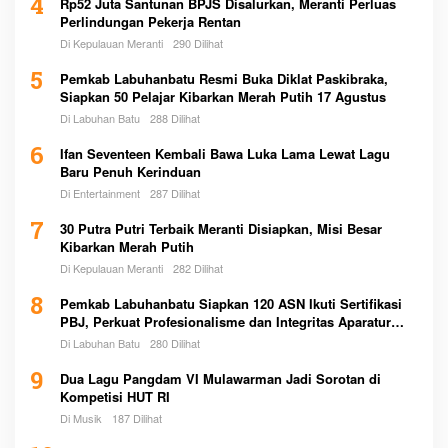
4
Rp52 Juta Santunan BPJS Disalurkan, Meranti Perluas
Perlindungan Pekerja Rentan
Di Kepulauan Meranti
290 Dilihat
5
Pemkab Labuhanbatu Resmi Buka Diklat Paskibraka,
Siapkan 50 Pelajar Kibarkan Merah Putih 17 Agustus
Di Labuhan Batu
288 Dilihat
6
Ifan Seventeen Kembali Bawa Luka Lama Lewat Lagu
Baru Penuh Kerinduan
Di Entertainment
287 Dilihat
7
30 Putra Putri Terbaik Meranti Disiapkan, Misi Besar
Kibarkan Merah Putih
Di Kepulauan Meranti
282 Dilihat
8
Pemkab Labuhanbatu Siapkan 120 ASN Ikuti Sertifikasi
PBJ, Perkuat Profesionalisme dan Integritas Aparatur
Pemerintah
Di Labuhan Batu
280 Dilihat
9
Dua Lagu Pangdam VI Mulawarman Jadi Sorotan di
Kompetisi HUT RI
Di Musik
187 Dilihat