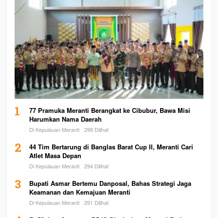
1
77 Pramuka Meranti Berangkat ke Cibubur, Bawa Misi
Harumkan Nama Daerah
Di Kepulauan Meranti
299 Dilihat
2
44 Tim Bertarung di Banglas Barat Cup II, Meranti Cari
Atlet Masa Depan
Di Kepulauan Meranti
294 Dilihat
3
Bupati Asmar Bertemu Danposal, Bahas Strategi Jaga
Keamanan dan Kemajuan Meranti
Di Kepulauan Meranti
291 Dilihat