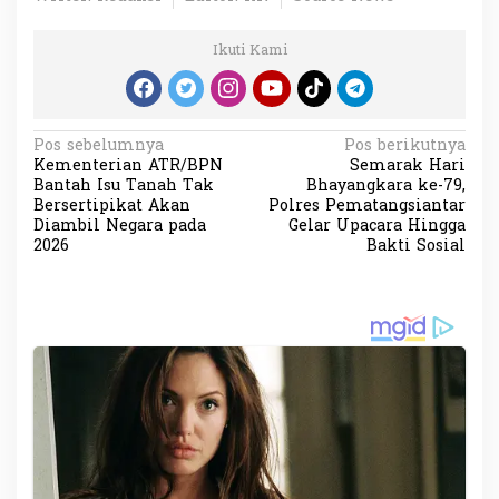
Ikuti Kami
N
Pos sebelumnya
Pos berikutnya
Kementerian ATR/BPN
Semarak Hari
a
Bantah Isu Tanah Tak
Bhayangkara ke-79,
v
Bersertipikat Akan
Polres Pematangsiantar
Diambil Negara pada
Gelar Upacara Hingga
i
2026
Bakti Sosial
g
a
s
i
p
o
s