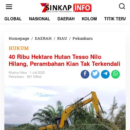
L
e
w
a
GLOBAL
NASIONAL
DAERAH
KOLOM
TITIK TERA
t
i
k
e
Homepage
/
DAERAH
/
RIAU
/
Pekanbaru
4
k
0
HUKUM
o
R
n
i
40 Ribu Hektare Hutan Tesso Nilo
t
b
Hilang, Perambahan Kian Tak Terkendali
e
u
n
H
Khairun Nisa
1 Juli 2025
e
Pekanbaru
891 Dilihat
k
t
a
r
e
H
u
t
a
n