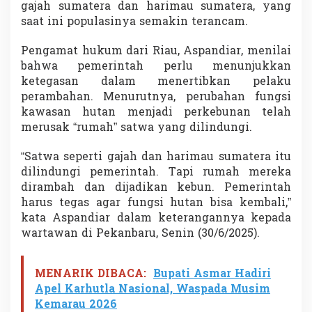
gajah sumatera dan harimau sumatera, yang
n
K
saat ini populasinya semakin terancam.
i
a
Pengamat hukum dari Riau, Aspandiar, menilai
n
bahwa pemerintah perlu menunjukkan
T
ketegasan dalam menertibkan pelaku
a
k
perambahan. Menurutnya, perubahan fungsi
T
kawasan hutan menjadi perkebunan telah
e
merusak “rumah” satwa yang dilindungi.
r
k
“Satwa seperti gajah dan harimau sumatera itu
e
n
dilindungi pemerintah. Tapi rumah mereka
d
dirambah dan dijadikan kebun. Pemerintah
a
harus tegas agar fungsi hutan bisa kembali,”
l
kata Aspandiar dalam keterangannya kepada
i
wartawan di Pekanbaru, Senin (30/6/2025).
MENARIK DIBACA:
Bupati Asmar Hadiri
Apel Karhutla Nasional, Waspada Musim
Kemarau 2026