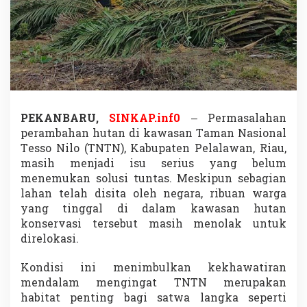
T
e
s
s
o
N
i
l
o
H
PEKANBARU,
SINKAP.inf0
– Permasalahan
i
perambahan hutan di kawasan Taman Nasional
l
Tesso Nilo (TNTN), Kabupaten Pelalawan, Riau,
a
masih menjadi isu serius yang belum
n
menemukan solusi tuntas. Meskipun sebagian
g
,
lahan telah disita oleh negara, ribuan warga
P
yang tinggal di dalam kawasan hutan
e
konservasi tersebut masih menolak untuk
r
direlokasi.
a
m
b
Kondisi ini menimbulkan kekhawatiran
a
mendalam mengingat TNTN merupakan
h
habitat penting bagi satwa langka seperti
a