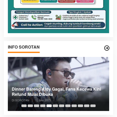
INFO SOROTAN
n
Dinner Bareng Aldy Gagal, Fans Kecewa Kini
Me
Refund Mulai Dibuka
B
Di SOROTAN
|
12 Mei 2025
Di