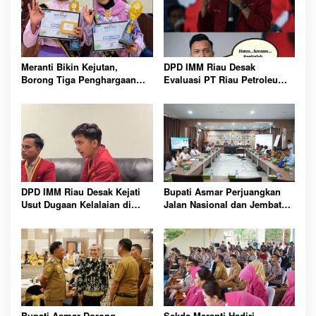
Meranti Bikin Kejutan,
DPD IMM Riau Desak
Borong Tiga Penghargaan
Evaluasi PT Riau Petroleum
GenRe Riau 2026
Kampar, Soroti Transparansi
dan Kinerja Direksi
DPD IMM Riau Desak Kejati
Bupati Asmar Perjuangkan
Usut Dugaan Kelalaian di
Jalan Nasional dan Jembatan
Balik Peristiwa Sumatera
Strategis Demi Buka Akses
Blackout Besar
Meranti Lebih Luas
Bupati Asmar Dorong
Sekda Meranti Hadiri