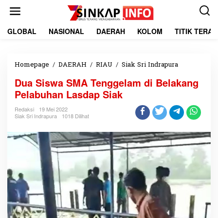
L
e
w
a
GLOBAL
NASIONAL
DAERAH
KOLOM
TITIK TERA
t
i
k
e
Homepage
/
DAERAH
/
RIAU
/
Siak Sri Indrapura
D
k
u
Dua Siswa SMA Tenggelam di Belakang
o
a
n
S
Pelabuhan Lasdap Siak
t
i
e
s
Redaksi
19 Mei 2022
Siak Sri Indrapura
1018 Dilihat
n
w
a
S
M
A
T
e
n
g
g
e
l