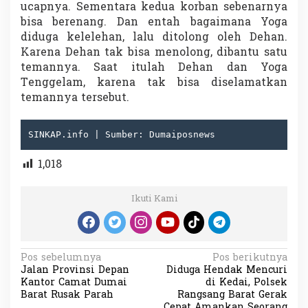
ucapnya. Sementara kedua korban sebenarnya
bisa berenang. Dan entah bagaimana Yoga
diduga kelelehan, lalu ditolong oleh Dehan.
Karena Dehan tak bisa menolong, dibantu satu
temannya. Saat itulah Dehan dan Yoga
Tenggelam, karena tak bisa diselamatkan
temannya tersebut.
SINKAP.info | Sumber: Dumaiposnews
1,018
Ikuti Kami
N
Pos sebelumnya
Pos berikutnya
Jalan Provinsi Depan
Diduga Hendak Mencuri
a
Kantor Camat Dumai
di Kedai, Polsek
v
Barat Rusak Parah
Rangsang Barat Gerak
Cepat Amankan Seorang