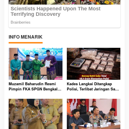
INFO MENARIK
Muzamil Baharudin Resmi
Kades Langkai Ditangkap
Pimpin FKA SPGN Bengkalis,
Polisi, Terlibat Jaringan Sabu
Siap Gelar Reuni Akbar
Saat Operasi Antik Siak
Tahunan Se-Riau Kepri