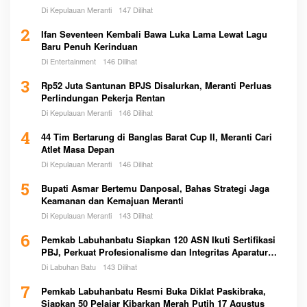
Di Kepulauan Meranti
147 Dilihat
2
Ifan Seventeen Kembali Bawa Luka Lama Lewat Lagu
Baru Penuh Kerinduan
Di Entertainment
146 Dilihat
3
Rp52 Juta Santunan BPJS Disalurkan, Meranti Perluas
Perlindungan Pekerja Rentan
Di Kepulauan Meranti
146 Dilihat
4
44 Tim Bertarung di Banglas Barat Cup II, Meranti Cari
Atlet Masa Depan
Di Kepulauan Meranti
146 Dilihat
5
Bupati Asmar Bertemu Danposal, Bahas Strategi Jaga
Keamanan dan Kemajuan Meranti
Di Kepulauan Meranti
143 Dilihat
6
Pemkab Labuhanbatu Siapkan 120 ASN Ikuti Sertifikasi
PBJ, Perkuat Profesionalisme dan Integritas Aparatur
Pemerintah
Di Labuhan Batu
143 Dilihat
7
Pemkab Labuhanbatu Resmi Buka Diklat Paskibraka,
Siapkan 50 Pelajar Kibarkan Merah Putih 17 Agustus