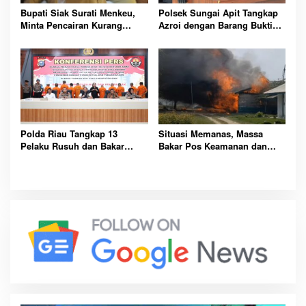
Bupati Siak Surati Menkeu,
Polsek Sungai Apit Tangkap
Minta Pencairan Kurang
Azroi dengan Barang Bukti
Bayar DBH Rp489,8 Miliar
2,2 Kg Daun Ganja Kering
Polda Riau Tangkap 13
Situasi Memanas, Massa
Pelaku Rusuh dan Bakar
Bakar Pos Keamanan dan
Fasilitas PT SSL Senilai Rp15
Rumah Karyawan PT SSL di
Miliar
Tumang Siak