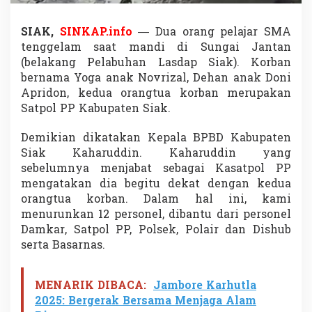
a
p
SIAK,
SINKAP.info
— Dua orang pelajar SMA
S
i
tenggelam saat mandi di Sungai Jantan
a
(belakang Pelabuhan Lasdap Siak). Korban
k
bernama Yoga anak Novrizal, Dehan anak Doni
Apridon, kedua orangtua korban merupakan
Satpol PP Kabupaten Siak.
Demikian dikatakan Kepala BPBD Kabupaten
Siak Kaharuddin. Kaharuddin yang
sebelumnya menjabat sebagai Kasatpol PP
mengatakan dia begitu dekat dengan kedua
orangtua korban. Dalam hal ini, kami
menurunkan 12 personel, dibantu dari personel
Damkar, Satpol PP, Polsek, Polair dan Dishub
serta Basarnas.
MENARIK DIBACA:
Jambore Karhutla
2025: Bergerak Bersama Menjaga Alam