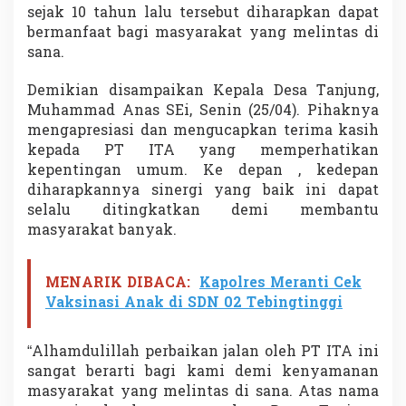
e
sejak 10 tahun lalu tersebut diharapkan dapat
s
bermanfaat bagi masyarakat yang melintas di
a
sana.
T
a
Demikian disampaikan Kepala Desa Tanjung,
n
j
Muhammad Anas SEi, Senin (25/04). Pihaknya
u
mengapresiasi dan mengucapkan terima kasih
n
kepada PT ITA yang memperhatikan
g
kepentingan umum. Ke depan , kedepan
diharapkannya sinergi yang baik ini dapat
selalu ditingkatkan demi membantu
masyarakat banyak.
MENARIK DIBACA:
Kapolres Meranti Cek
Vaksinasi Anak di SDN 02 Tebingtinggi
“Alhamdulillah perbaikan jalan oleh PT ITA ini
sangat berarti bagi kami demi kenyamanan
masyarakat yang melintas di sana. Atas nama