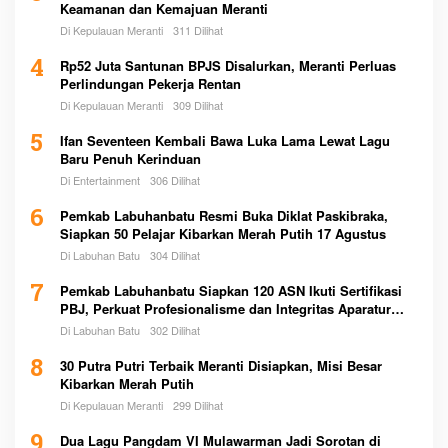
Keamanan dan Kemajuan Meranti
Di Kepulauan Meranti
311 Dilihat
4
Rp52 Juta Santunan BPJS Disalurkan, Meranti Perluas
Perlindungan Pekerja Rentan
Di Kepulauan Meranti
309 Dilihat
5
Ifan Seventeen Kembali Bawa Luka Lama Lewat Lagu
Baru Penuh Kerinduan
Di Entertainment
306 Dilihat
6
Pemkab Labuhanbatu Resmi Buka Diklat Paskibraka,
Siapkan 50 Pelajar Kibarkan Merah Putih 17 Agustus
Di Labuhan Batu
304 Dilihat
7
Pemkab Labuhanbatu Siapkan 120 ASN Ikuti Sertifikasi
PBJ, Perkuat Profesionalisme dan Integritas Aparatur
Pemerintah
Di Labuhan Batu
302 Dilihat
8
30 Putra Putri Terbaik Meranti Disiapkan, Misi Besar
Kibarkan Merah Putih
Di Kepulauan Meranti
299 Dilihat
9
Dua Lagu Pangdam VI Mulawarman Jadi Sorotan di