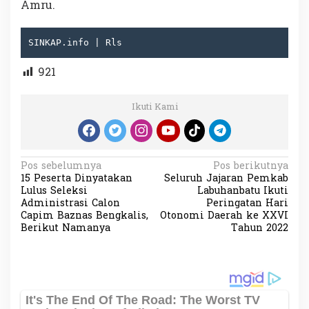
Amru.
SINKAP.info | Rls
921
Ikuti Kami
N
Pos sebelumnya
Pos berikutnya
15 Peserta Dinyatakan
Seluruh Jajaran Pemkab
a
Lulus Seleksi
Labuhanbatu Ikuti
v
Administrasi Calon
Peringatan Hari
Capim Baznas Bengkalis,
Otonomi Daerah ke XXVI
i
Berikut Namanya
Tahun 2022
g
a
s
i