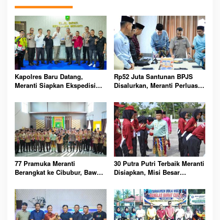
Kapolres Baru Datang,
Rp52 Juta Santunan BPJS
Meranti Siapkan Ekspedisi
Disalurkan, Meranti Perluas
Merah Putih Penuh Makna
Perlindungan Pekerja Rentan
77 Pramuka Meranti
30 Putra Putri Terbaik Meranti
Berangkat ke Cibubur, Bawa
Disiapkan, Misi Besar
Misi Harumkan Nama Daerah
Kibarkan Merah Putih