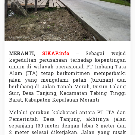
l
e
s
a
i
k
a
n
P
e
MERANTI,
SIKAP.info
– Sebagai wujud
r
kepedulian perusahaan terhadap kepentingan
b
umum di wilayah operasional, PT Imbang Tata
a
Alam (ITA) tetap berkomitmen memperbaiki
i
k
jalan yang mengalami patah (turunan) dan
a
berlubang di Jalan Tanah Merah, Dusun Lalang
n
Suir, Desa Tanjung, Kecamatan Tebing Tinggi
J
Barat, Kabupaten Kepulauan Meranti.
a
l
a
Melalui gerakan kolaborasi antara PT ITA dan
n
Pemerintah Desa Tanjung, akhirnya jalan
d
sepanjang 130 meter dengan lebar 3 meter dan
i
2 meter selesai dikerjakan. Jalan yang rusak
D