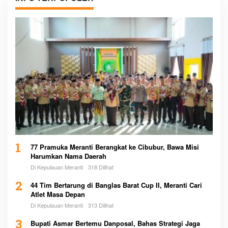
1
77 Pramuka Meranti Berangkat ke Cibubur, Bawa Misi
Harumkan Nama Daerah
Di Kepulauan Meranti
318 Dilihat
2
44 Tim Bertarung di Banglas Barat Cup II, Meranti Cari
Atlet Masa Depan
Di Kepulauan Meranti
313 Dilihat
3
Bupati Asmar Bertemu Danposal, Bahas Strategi Jaga