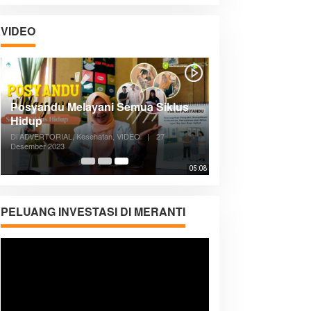
VIDEO
Posyandu Melayani Semua Siklus
Hidup
Di ADVERTORIAL, Kesehatan, VIDEO
|
27
Desember 2023
05:08
PELUANG INVESTASI DI MERANTI
Pemutar
Video