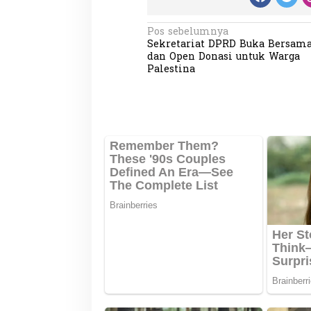
N
Pos sebelumnya
Sekretariat DPRD Buka Bersam
a
dan Open Donasi untuk Warga
v
Palestina
i
g
Partisipasi Pemu
Pelayanan Sukarel
a
Diadakan di Nanji
Di GLOBAL, VIDEO
|
18 
s
i
p
o
s