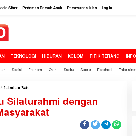
dia Siber
Pedoman Ramah Anak
Pemesanan Iklan
Log in
AN
TEKNOLOGI
HIBURAN
KOLOM
TITIK TERANG
INF
tan
Sosial
Ekonomi
Opini
Sastra
Sports
Exschool
Entertain
/
Labuhan Batu
B
u
u Silaturahmi dengan
p
a
Masyarakat
t
i
L
a
b