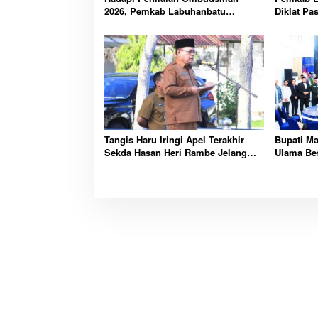
2026, Pemkab Labuhanbatu
Diklat Pa
Perintahkan OPD Berbenah
Pelajar K
Agustus
Tangis Haru Iringi Apel Terakhir
Bupati M
Sekda Hasan Heri Rambe Jelang
Ulama Bes
Purna Bakti Resmi
untuk Mas
Ini