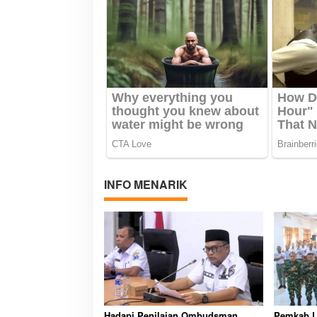
INFO MENARIK
Hadapi Penilaian Ombudsman
Pemkab L