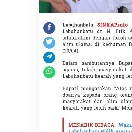
Labuhanbatu,
SINKAP.info
–
Labuhanbatu dr. H. Erik 
silaturahmi dengan tokoh a
alim ulama, di kediaman Bu
(20/04).
Dalam sambutannya Bupa
agama, tokoh masyarakat 
Labuhanbatu kearah yang leb
Bupati mengatakan “Atas
doanya kepada orang oran
masyarakat dan alim ulam
kearah yang lebih baik,” Moh
MENARIK DIBACA:
Wakil
Labuhanbatu Bidik Prest