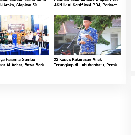
skibraka, Siapkan 50
ASN Ikuti Sertifikasi PBJ, Perkuat
ibarkan Merah Putih 17
Profesionalisme dan Integritas
Aparatur Pemerintah
aya Hasmita Sambut
23 Kasus Kekerasan Anak
ar Al-Azhar, Bawa Berkah
Terungkap di Labuhanbatu, Pemkab
yarakat Labuhanbatu Hari
Serukan Perlindungan Dimulai dari
Rumah