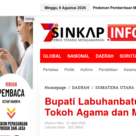
L
e
Minggu, 9 Agustus 2026
Pedoman Pemberitaan Me
w
a
tutup
t
i
k
e
k
o
GLOBAL
NASIONAL
DAERAH
SOROT
n
t
e
Peristiwa
Politik
HuKrim
Pendidikan
Keseha
n
Homepage
/
DAERAH
/
SUMATERA UTARA
Bupati Labuhanbat
Tokoh Agama dan 
Khairun Nisa
21 April 2022
Labuhan Batu
522 Dilihat