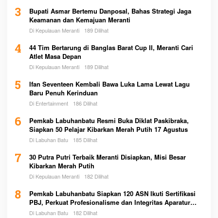
3
Bupati Asmar Bertemu Danposal, Bahas Strategi Jaga
Keamanan dan Kemajuan Meranti
Di Kepulauan Meranti
189 Dilihat
4
44 Tim Bertarung di Banglas Barat Cup II, Meranti Cari
Atlet Masa Depan
Di Kepulauan Meranti
189 Dilihat
5
Ifan Seventeen Kembali Bawa Luka Lama Lewat Lagu
Baru Penuh Kerinduan
Di Entertainment
186 Dilihat
6
Pemkab Labuhanbatu Resmi Buka Diklat Paskibraka,
Siapkan 50 Pelajar Kibarkan Merah Putih 17 Agustus
Di Labuhan Batu
185 Dilihat
7
30 Putra Putri Terbaik Meranti Disiapkan, Misi Besar
Kibarkan Merah Putih
Di Kepulauan Meranti
182 Dilihat
8
Pemkab Labuhanbatu Siapkan 120 ASN Ikuti Sertifikasi
PBJ, Perkuat Profesionalisme dan Integritas Aparatur
Pemerintah
Di Labuhan Batu
182 Dilihat