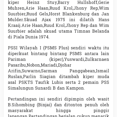
kiper Heinz Stuy,Barry Hullshoff,Gerie
Muhren,Arie Haan,Ruud Krol,Jhony Rep,Wim
Suurbier,Ruud Gels,Horst Blankenburg dan Jan
Mulder.Skuad Ajax 1975 ini dilatih Hans
Kraaij.Arie Haan,Ruud Krol,Jhony Rep dan Wim
Suurbier adalah skuad utama Timnas Belanda
di Piala Dunia 1974.
PSSI Wilayah I (PSMS Plus) sendiri waktu itu
diperkuat bintang bintang PSMS antara lain
Pariman (kiper),Yuswardi,Zulkarnaen
Pasaribu,Nobon,Mariadi,Djohar
Arifin,Suwarno,Sarman Panggabean,Ismail
Ruslan,Parlin Siagian ditambah kiper muda
asal PSKTS Taufik Lubis serta 2 pemain PSS
Simalungun Sunardi B dan Kampon.
Pertandingan ini sendiri dipimpin oleh wasit
B.Sihombing (Binjai) dan ditonton penuh oleh
masyarakat hingga pinggir
lapangan.Pertandingan berjalan cukup menarik