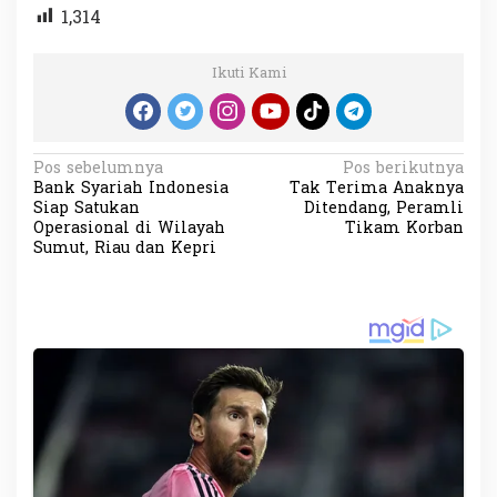
1,314
Ikuti Kami
N
Pos sebelumnya
Pos berikutnya
Bank Syariah Indonesia
Tak Terima Anaknya
a
Siap Satukan
Ditendang, Peramli
v
Operasional di Wilayah
Tikam Korban
Sumut, Riau dan Kepri
i
g
a
s
i
p
o
s