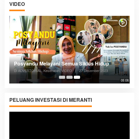
VIDEO
Posyandu Melayani Semua Siklus Hidup
Di ADVERTORIAL, Kesehatan, VIDEO
|
27 Desember 2023
05:08
PELUANG INVESTASI DI MERANTI
Pemutar
Video