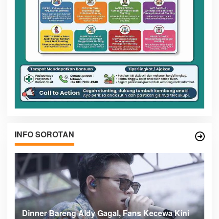
INFO SOROTAN
n
Dinner Bareng Aldy Gagal, Fans Kecewa Kini
Me