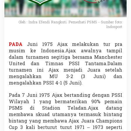
l
u
s
)
Oleh : Indra Efendi Rangkuti. Pemerhati PSMS - Sumber foto:
V
Indosport
s
A
j
PADA
Juni 1975 Ajax melakukan tur pra
a
x
musim ke Indonesia.Ajax awalnya tampil
7
dalam turnamen segitiga bersama Manchester
J
United dan Timnas PSSI Tantama.Dalam
u
turnamen ini Ajax menjadi Juara setelah
n
mengalahkan MU 3-2 (3 Juni) dan
i
1
mengalahkan PSSI 4-1 (5 Juni).
9
7
Pada 7 Juni 1975 Ajax bertanding dengan PSSI
5
Wilayah I yang bermaterikan 90% pemain
PSMS di Stadion Teladan.Ajax datang
membawa skuad utamanya termasuk bintang
bintang yang membawa Ajax Juara Champions
Cup 3 kali berturut turut 1971 – 1973 seperti