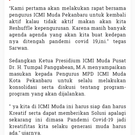
k
“Kami pertama akan melakukan rapat bersama
a
pengurus ICMI Muda Pekanbaru untuk kembali
n
b
aktif kalau tidak aktif makan akan kita
a
Reshuffle kepengurusan. Karena masih banyak
r
agenda agenda yang akan kita buat kedepan
u
nya ditengah pandemi covid 19,ini.” tegas
Sarwan.
Sedangkan Ketua Presidium ICMI Muda Pusat
Dr. H. Tumpal Panggabean, M.A menyampaikan
masukan kepada Pengurus MPD ICMI Muda
Kota Pekanbaru untuk selalu melakukan
konsolidasi serta diskusi tentang program-
program yang akan dijalankan.
” ya kita di ICMI Muda ini harus siap dan harus
Kreatif serta dapat memberikan Solusi apalagi
sekarang ini dimasa Pandemi Covid-19 jadi
kreatifitas kita selaku generasi muda harus
ada.” ujarnya.