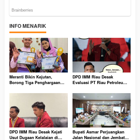
INFO MENARIK
Meranti Bikin Kejutan,
DPD IMM Riau Desak
Borong Tiga Penghargaan
Evaluasi PT Riau Petroleum
GenRe Riau 2026
Kampar, Soroti Transparansi
dan Kinerja Direksi
DPD IMM Riau Desak Kejati
Bupati Asmar Perjuangkan
Usut Dugaan Kelalaian di
Jalan Nasional dan Jembatan