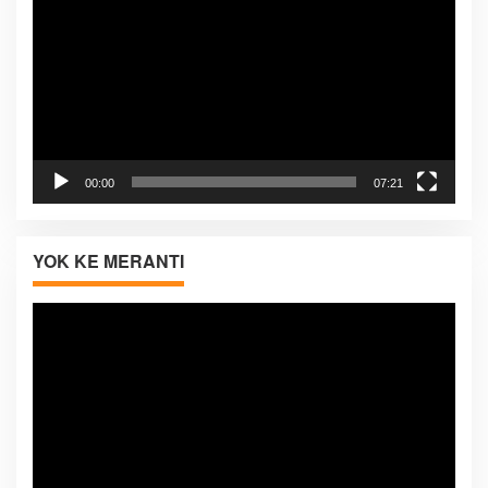
00:00
07:21
YOK KE MERANTI
Pemutar
Video