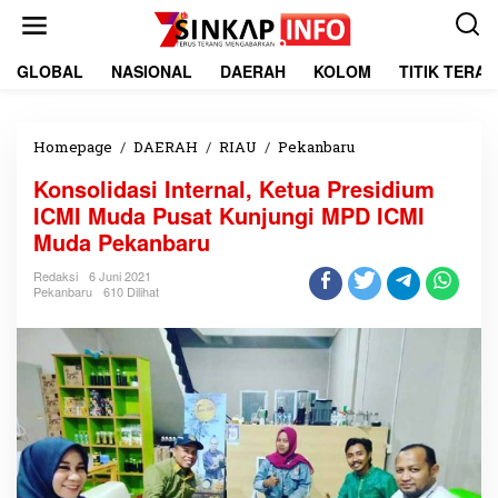
L
e
w
a
GLOBAL
NASIONAL
DAERAH
KOLOM
TITIK TERA
t
i
k
e
Homepage
/
DAERAH
/
RIAU
/
Pekanbaru
K
k
o
Konsolidasi Internal, Ketua Presidium
o
n
n
s
ICMI Muda Pusat Kunjungi MPD ICMI
t
o
Muda Pekanbaru
e
l
n
i
Redaksi
6 Juni 2021
d
Pekanbaru
610 Dilihat
a
s
i
I
n
t
e
r
n
a