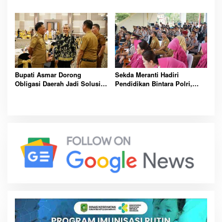
Balik Peristiwa Sumatera
Strategis Demi Buka Akses
Blackout Besar
Meranti Lebih Luas
Bupati Asmar Dorong
Sekda Meranti Hadiri
Obligasi Daerah Jadi Solusi
Pendidikan Bintara Polri,
Percepat Pembangunan dan
Dorong Lahirnya Polisi
Kemandirian Fiskal Meranti
Humanis Berintegritas dan
Profesional