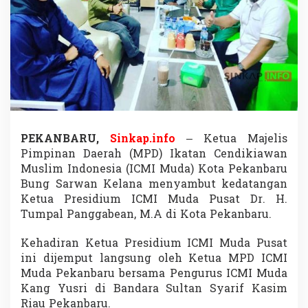
l
,
K
e
t
u
a
P
r
e
s
PEKANBARU,
Sinkap.info
– Ketua Majelis
i
Pimpinan Daerah (MPD) Ikatan Cendikiawan
d
i
Muslim Indonesia (ICMI Muda) Kota Pekanbaru
u
Bung Sarwan Kelana menyambut kedatangan
m
Ketua Presidium ICMI Muda Pusat Dr. H.
I
Tumpal Panggabean, M.A di Kota Pekanbaru.
C
M
I
Kehadiran Ketua Presidium ICMI Muda Pusat
M
ini dijemput langsung oleh Ketua MPD ICMI
u
Muda Pekanbaru bersama Pengurus ICMI Muda
d
Kang Yusri di Bandara Sultan Syarif Kasim
a
Riau Pekanbaru.
P