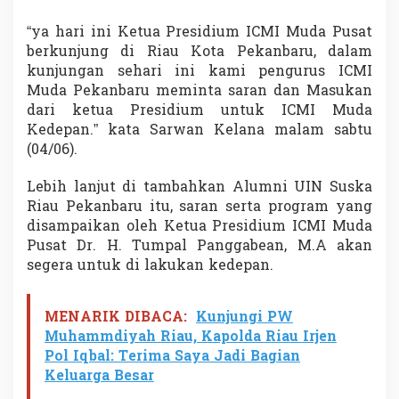
u
s
“ya hari ini Ketua Presidium ICMI Muda Pusat
a
berkunjung di Riau Kota Pekanbaru, dalam
t
kunjungan sehari ini kami pengurus ICMI
K
Muda Pekanbaru meminta saran dan Masukan
u
n
dari ketua Presidium untuk ICMI Muda
j
Kedepan.” kata Sarwan Kelana malam sabtu
u
(04/06).
n
g
Lebih lanjut di tambahkan Alumni UIN Suska
i
M
Riau Pekanbaru itu, saran serta program yang
P
disampaikan oleh Ketua Presidium ICMI Muda
D
Pusat Dr. H. Tumpal Panggabean, M.A akan
I
segera untuk di lakukan kedepan.
C
M
I
M
MENARIK DIBACA:
Kunjungi PW
u
Muhammdiyah Riau, Kapolda Riau Irjen
d
Pol Iqbal: Terima Saya Jadi Bagian
a
Keluarga Besar
P
e