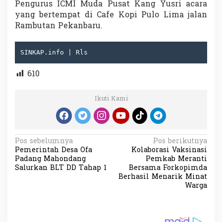
Pengurus ICMI Muda Pusat Kang Yusri acara
yang bertempat di Cafe Kopi Pulo Lima jalan
Rambutan Pekanbaru.
SINKAP.info | Rls
610
Ikuti Kami
N
Pos sebelumnya
Pos berikutnya
Pemerintah Desa Ofa
Kolaborasi Vaksinasi
a
Padang Mahondang
Pemkab Meranti
v
Salurkan BLT DD Tahap 1
Bersama Forkopimda
Berhasil Menarik Minat
i
Warga
g
a