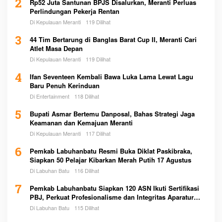
2
Rp52 Juta Santunan BPJS Disalurkan, Meranti Perluas
Perlindungan Pekerja Rentan
Di Kepulauan Meranti
119 Dilihat
3
44 Tim Bertarung di Banglas Barat Cup II, Meranti Cari
Atlet Masa Depan
Di Kepulauan Meranti
119 Dilihat
4
Ifan Seventeen Kembali Bawa Luka Lama Lewat Lagu
Baru Penuh Kerinduan
Di Entertainment
118 Dilihat
5
Bupati Asmar Bertemu Danposal, Bahas Strategi Jaga
Keamanan dan Kemajuan Meranti
Di Kepulauan Meranti
117 Dilihat
6
Pemkab Labuhanbatu Resmi Buka Diklat Paskibraka,
Siapkan 50 Pelajar Kibarkan Merah Putih 17 Agustus
Di Labuhan Batu
116 Dilihat
7
Pemkab Labuhanbatu Siapkan 120 ASN Ikuti Sertifikasi
PBJ, Perkuat Profesionalisme dan Integritas Aparatur
Pemerintah
Di Labuhan Batu
115 Dilihat