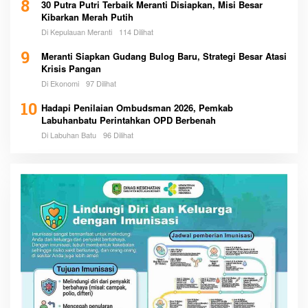
8
30 Putra Putri Terbaik Meranti Disiapkan, Misi Besar
Kibarkan Merah Putih
Di Kepulauan Meranti
114 Dilihat
9
Meranti Siapkan Gudang Bulog Baru, Strategi Besar Atasi
Krisis Pangan
Di Ekonomi
97 Dilihat
10
Hadapi Penilaian Ombudsman 2026, Pemkab
Labuhanbatu Perintahkan OPD Berbenah
Di Labuhan Batu
96 Dilihat