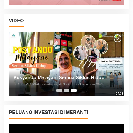
VIDEO
Posyandu Melayani Semua Siklus Hidup
Di ADVERTORIAL, Kesehatan, VIDEO
|
27 Desember 2023
05:08
PELUANG INVESTASI DI MERANTI
Pemutar
Video