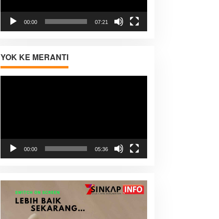
00:00
07:21
YOK KE MERANTI
Pemutar
Video
00:00
05:36