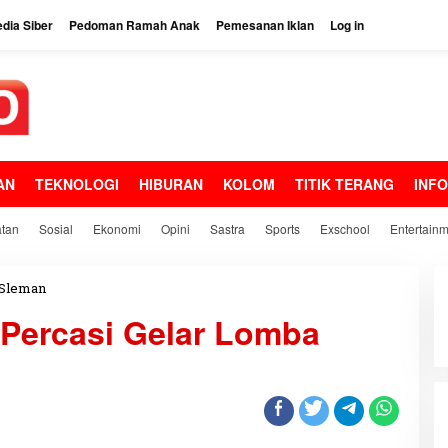
dia Siber
Pedoman Ramah Anak
Pemesanan Iklan
Log in
AN
TEKNOLOGI
HIBURAN
KOLOM
TITIK TERANG
INF
tan
Sosial
Ekonomi
Opini
Sastra
Sports
Exschool
Entertain
Sleman
G
e
 Percasi Gelar Lomba
l
o
r
a
S
l
e