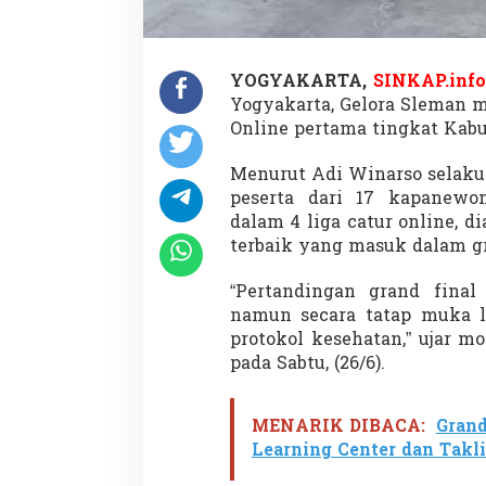
YOGYAKARTA,
SINKAP.info
Yogyakarta, Gelora Sleman 
Online pertama tingkat Kab
Menurut Adi Winarso selaku 
peserta dari 17 kapanewo
dalam 4 liga catur online, di
terbaik yang masuk dalam gr
“Pertandingan grand final 
namun secara tatap muka 
protokol kesehatan,” ujar 
pada Sabtu, (26/6).
MENARIK DIBACA:
Gran
Learning Center dan Takl