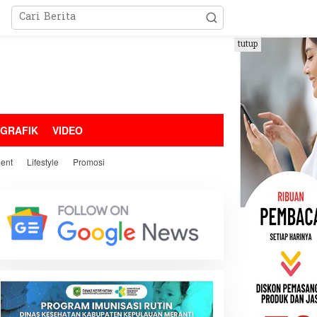
tutup
OGRAFIK
VIDEO
ment
Lifestyle
Promosi