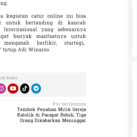
ng.
 kegiatan catur online ini bisa
t untuk bertanding di kancah
Patok Batas Tanah
Rekognisi Sejarah Kerajaan Siak
n Internasional yang sebenarnya
n Dukung
dan Harapan Daerah Istimewa Riau
angat banyak manfaatnya untuk
|
8 Agustus 2025
Di KOLOM, Opini, SOROTAN
|
16 Juni 2025
mengasah berfikir, startegi,
” tutup Adi Winarso.
kuti Kami
Pos berikutnya
Tembok Penahan Milik Gereja
Katolik di Parapat Roboh, Tiga
Orang Dikabarkan Meninggal