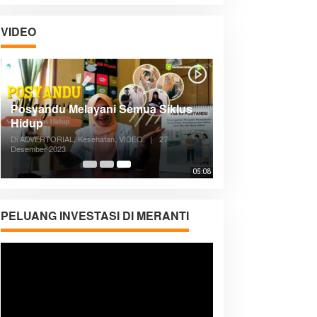
VIDEO
Posyandu Melayani Semua Siklus
Hidup
Di ADVERTORIAL, Kesehatan, VIDEO
|
27
Desember 2023
05:08
PELUANG INVESTASI DI MERANTI
Pemutar
Video