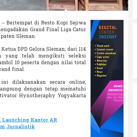
t
u
r
O
– Bertempat di Resto Kopi Sejiwa
n
mengadakan Grand Final Liga Catur
l
i
upaten Sleman.
n
e
Ketua DPD Gelora Sleman, dari 114
n yang telah mengikuti seleksi
ambil 10 peserta dengan nilai total
and final.
ini dilaksanakan secara online,
langsung dengan tetap mematuhi
motivator Hynotheraphy
Yogyakarta
d Launching Kantor AR
im Jurnalistik