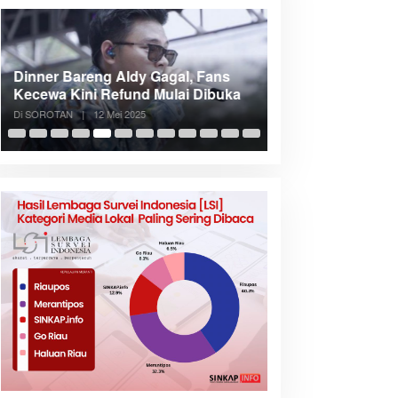
Dinner Bareng Aldy Gagal, Fans
Meranti Incar Kon
Kecewa Kini Refund Mulai Dibuka
Kepri, Bupati A
Di SOROTAN
|
12 Mei 2025
Di SOROTAN
|
6 Mei 2