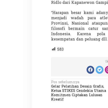
Ridlo dari Kapanewon Gampi
“Harapan besar kami adanya
menjadi wadah para atle
Demonstrasi Gen-Z Guncang
Menteri Nusron: 
Provinsi, Nasional ataupu
Nepal, PM Mundur Mendadak
Cegah Konflik da
filosofi bermain catur s
Setelah Gedung Parlemen Dibakar
Penataan Ruang
Di GLOBAL, SOROTAN
|
12 September 2025
Di NASIONAL, SOROTAN
Indonesia. Karena pola 
kesempatan dan peluang dll.
583
I
N
Pos sebelumnya
Gelar Pelatihan Desain Grafis,
a
Ketua STIKES Cendekia Utama
v
Komitmen Ciptakan Lulusan
Kreatif
i