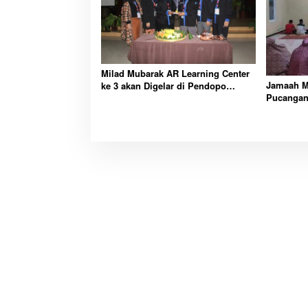
Milad Mubarak AR Learning Center
Jamaah M
ke 3 akan Digelar di Pendopo
Pucangan
Wahyun Asror Dua Yogyakarta
Tarawih