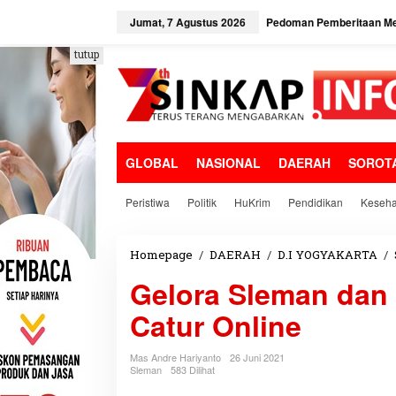
L
e
Jumat, 7 Agustus 2026
Pedoman Pemberitaan Me
w
a
tutup
t
i
k
e
k
o
GLOBAL
NASIONAL
DAERAH
SOROT
n
t
e
Peristiwa
Politik
HuKrim
Pendidikan
Keseha
n
Homepage
/
DAERAH
/
D.I YOGYAKARTA
/
Gelora Sleman dan
Catur Online
Mas Andre Hariyanto
26 Juni 2021
Sleman
583 Dilihat