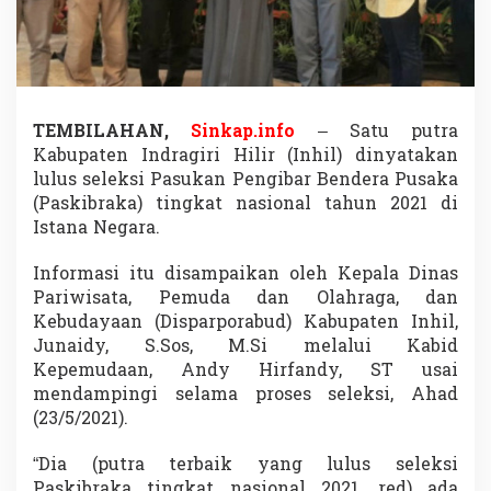
a
t
a
k
a
n
L
TEMBILAHAN,
Sinkap.info
– Satu putra
u
Kabupaten Indragiri Hilir (Inhil) dinyatakan
l
lulus seleksi Pasukan Pengibar Bendera Pusaka
u
(Paskibraka) tingkat nasional tahun 2021 di
s
Istana Negara.
S
e
l
Informasi itu disampaikan oleh Kepala Dinas
e
Pariwisata, Pemuda dan Olahraga, dan
k
Kebudayaan (Disparporabud) Kabupaten Inhil,
s
Junaidy, S.Sos, M.Si melalui Kabid
i
P
Kepemudaan, Andy Hirfandy, ST usai
a
mendampingi selama proses seleksi, Ahad
s
(23/5/2021).
k
i
“Dia (putra terbaik yang lulus seleksi
b
r
Paskibraka tingkat nasional 2021, red) ada