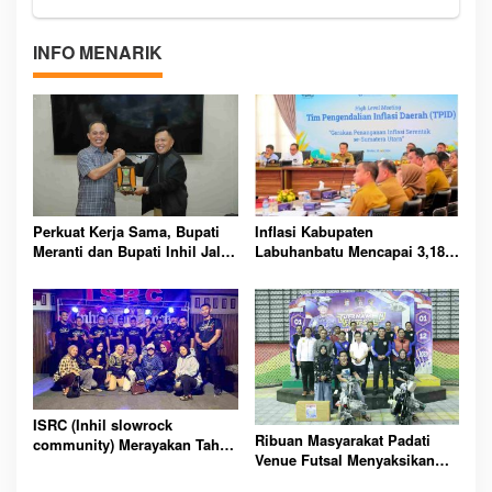
INFO MENARIK
Perkuat Kerja Sama, Bupati
Inflasi Kabupaten
Meranti dan Bupati Inhil Jalin
Labuhanbatu Mencapai 3,18%
Silaturahmi di Tembilahan
di Juni 2024, Bank Indonesia
Soroti Kenaikan Harga
ISRC (Inhil slowrock
Ribuan Masyarakat Padati
community) Merayakan Tahun
Venue Futsal Menyaksikan
Baru 2024
Turnament Futsal Kapolres