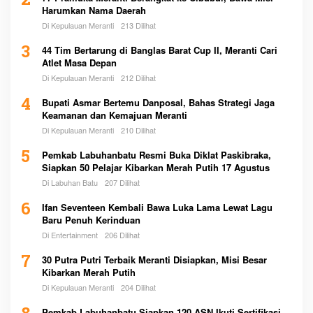
2
Harumkan Nama Daerah
Di Kepulauan Meranti
213 Dilihat
3
44 Tim Bertarung di Banglas Barat Cup II, Meranti Cari
Atlet Masa Depan
Di Kepulauan Meranti
212 Dilihat
4
Bupati Asmar Bertemu Danposal, Bahas Strategi Jaga
Keamanan dan Kemajuan Meranti
Di Kepulauan Meranti
210 Dilihat
5
Pemkab Labuhanbatu Resmi Buka Diklat Paskibraka,
Siapkan 50 Pelajar Kibarkan Merah Putih 17 Agustus
Di Labuhan Batu
207 Dilihat
6
Ifan Seventeen Kembali Bawa Luka Lama Lewat Lagu
Baru Penuh Kerinduan
Di Entertainment
206 Dilihat
7
30 Putra Putri Terbaik Meranti Disiapkan, Misi Besar
Kibarkan Merah Putih
Di Kepulauan Meranti
204 Dilihat
Pemkab Labuhanbatu Siapkan 120 ASN Ikuti Sertifikasi