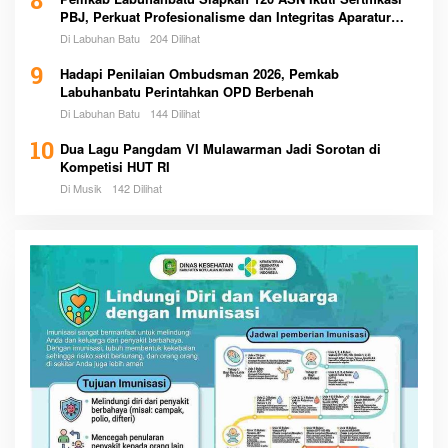
8
PBJ, Perkuat Profesionalisme dan Integritas Aparatur
Pemerintah
Di Labuhan Batu
204 Dilihat
9
Hadapi Penilaian Ombudsman 2026, Pemkab
Labuhanbatu Perintahkan OPD Berbenah
Di Labuhan Batu
144 Dilihat
10
Dua Lagu Pangdam VI Mulawarman Jadi Sorotan di
Kompetisi HUT RI
Di Musik
142 Dilihat