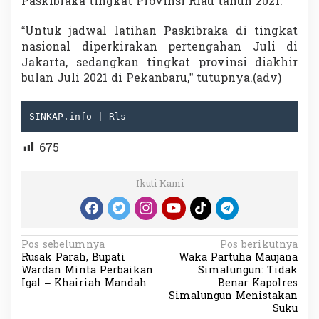
Paskibraka tingkat Provinsi Riau tahun 2021.
“Untuk jadwal latihan Paskibraka di tingkat
nasional diperkirakan pertengahan Juli di
Jakarta, sedangkan tingkat provinsi diakhir
bulan Juli 2021 di Pekanbaru,” tutupnya.(adv)
SINKAP.info | Rls
675
Ikuti Kami
N
Pos sebelumnya
Pos berikutnya
Rusak Parah, Bupati
Waka Partuha Maujana
a
Wardan Minta Perbaikan
Simalungun: Tidak
v
Igal – Khairiah Mandah
Benar Kapolres
Simalungun Menistakan
i
Suku