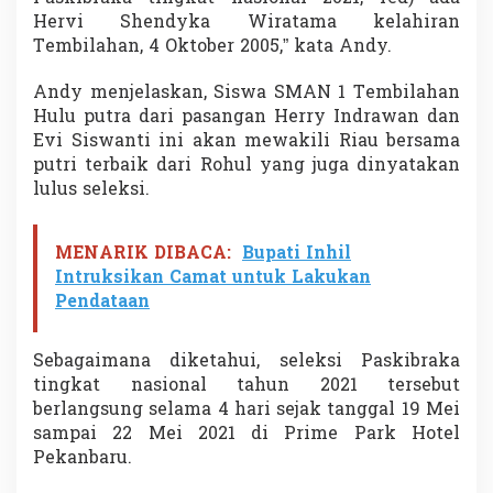
a
Hervi Shendyka Wiratama kelahiran
k
Tembilahan, 4 Oktober 2005,” kata Andy.
a
T
Andy menjelaskan, Siswa SMAN 1 Tembilahan
i
n
Hulu putra dari pasangan Herry Indrawan dan
g
Evi Siswanti ini akan mewakili Riau bersama
k
putri terbaik dari Rohul yang juga dinyatakan
a
lulus seleksi.
t
N
a
s
MENARIK DIBACA:
Bupati Inhil
i
Intruksikan Camat untuk Lakukan
o
Pendataan
n
a
l
Sebagaimana diketahui, seleksi Paskibraka
2
tingkat nasional tahun 2021 tersebut
0
berlangsung selama 4 hari sejak tanggal 19 Mei
2
1
sampai 22 Mei 2021 di Prime Park Hotel
Pekanbaru.