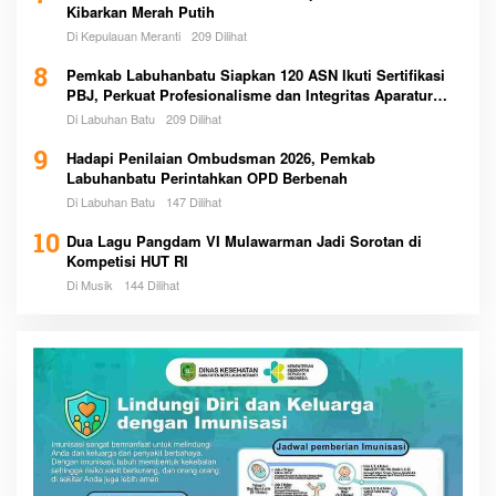
Kibarkan Merah Putih
Di Kepulauan Meranti
209 Dilihat
8
Pemkab Labuhanbatu Siapkan 120 ASN Ikuti Sertifikasi
PBJ, Perkuat Profesionalisme dan Integritas Aparatur
Pemerintah
Di Labuhan Batu
209 Dilihat
9
Hadapi Penilaian Ombudsman 2026, Pemkab
Labuhanbatu Perintahkan OPD Berbenah
Di Labuhan Batu
147 Dilihat
10
Dua Lagu Pangdam VI Mulawarman Jadi Sorotan di
Kompetisi HUT RI
Di Musik
144 Dilihat