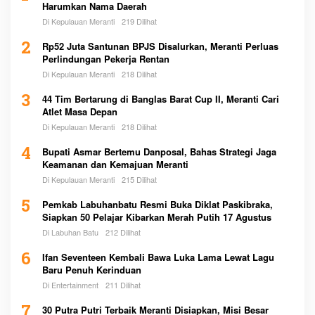
Harumkan Nama Daerah
Di Kepulauan Meranti
219 Dilihat
2
Rp52 Juta Santunan BPJS Disalurkan, Meranti Perluas
Perlindungan Pekerja Rentan
Di Kepulauan Meranti
218 Dilihat
3
44 Tim Bertarung di Banglas Barat Cup II, Meranti Cari
Atlet Masa Depan
Di Kepulauan Meranti
218 Dilihat
4
Bupati Asmar Bertemu Danposal, Bahas Strategi Jaga
Keamanan dan Kemajuan Meranti
Di Kepulauan Meranti
215 Dilihat
5
Pemkab Labuhanbatu Resmi Buka Diklat Paskibraka,
Siapkan 50 Pelajar Kibarkan Merah Putih 17 Agustus
Di Labuhan Batu
212 Dilihat
6
Ifan Seventeen Kembali Bawa Luka Lama Lewat Lagu
Baru Penuh Kerinduan
Di Entertainment
211 Dilihat
7
30 Putra Putri Terbaik Meranti Disiapkan, Misi Besar