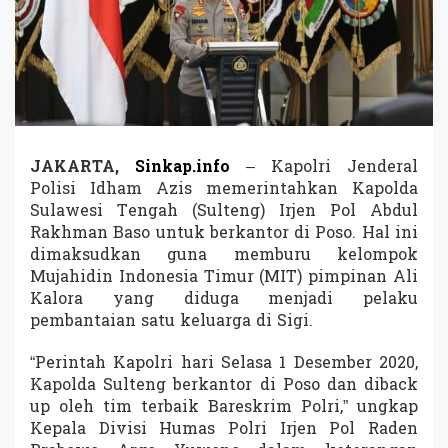
b
a
i
k
P
o
l
r
i
JAKARTA,
Sinkap.info
– Kapolri Jenderal
,
Polisi Idham Azis memerintahkan Kapolda
K
a
Sulawesi Tengah (Sulteng) Irjen Pol Abdul
p
Rakhman Baso untuk berkantor di Poso. Hal ini
o
dimaksudkan guna memburu kelompok
l
Mujahidin Indonesia Timur (MIT) pimpinan Ali
d
Kalora yang diduga menjadi pelaku
a
S
pembantaian satu keluarga di Sigi.
u
l
“Perintah Kapolri hari Selasa 1 Desember 2020,
t
Kapolda Sulteng berkantor di Poso dan diback
e
up oleh tim terbaik Bareskrim Polri,” ungkap
n
g
Kepala Divisi Humas Polri Irjen Pol Raden
B