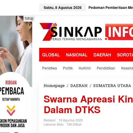
L
e
Sabtu, 8 Agustus 2026
Pedoman Pemberitaan Med
w
a
tutup
t
i
k
e
k
o
GLOBAL
NASIONAL
DAERAH
SOROT
n
t
e
Peristiwa
Politik
HuKrim
Pendidikan
Keseha
n
Homepage
/
DAERAH
/
SUMATERA UTARA
Swarna Apreasi Ki
Dalam DTKS
Redaksi
19 Agustus 2020
Labuhan Batu
736 Dilihat