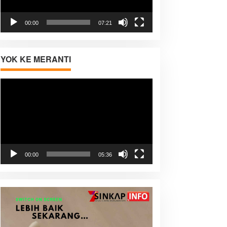
00:00
07:21
YOK KE MERANTI
Pemutar
Video
00:00
05:36