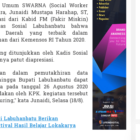
ua Umum SWARNA (Social Worker
a, Junaidi Mustapa Harahap, ST,
i dari Kabid FM (Fakir Miskin)
nas Sosial Labuhanbatu bahwa
0 Daerah yang terbaik dalam
an dari Kemensos RI Tahun 2020.
ang ditunjukkan oleh Kadis Sosial
ya patut diapresiasi.
aan dalam pemutakhiran data
hingga Bupati Labuhanbatu dapat
a pada tanggal 26 Agustus 2020
dakan oleh KPK. kegiatan tersebut
ing,” kata Junaidi, Selasa (18/8).
i Labuhanbatu Berikan
ival Hasil Belajar Lokakarya