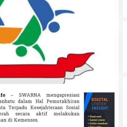
a
t
u
D
a
l
a
m
D
T
K
S
nfo
– SWARNA mengapresiasi
hanbatu dalam Hal Pemutakhiran
a Terpadu Kesejahteraan Sosial
erah secara aktif melakukan
an di Kemensos.