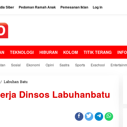
ia Siber
Pedoman Ramah Anak
Pemesanan Iklan
Log in
AN
TEKNOLOGI
HIBURAN
KOLOM
TITIK TERANG
INF
tan
Sosial
Ekonomi
Opini
Sastra
Sports
Exschool
Entertain
/
Labuhan Batu
S
w
nerja Dinsos Labuhanbatu
a
r
n
a
A
p
r