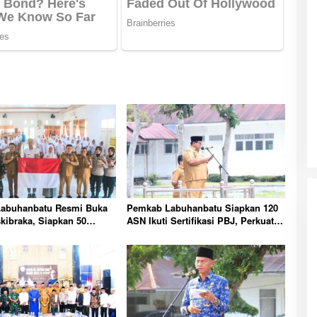
abuhanbatu Resmi Buka
Pemkab Labuhanbatu Siapkan 120
skibraka, Siapkan 50
ASN Ikuti Sertifikasi PBJ, Perkuat
ibarkan Merah Putih 17
Profesionalisme dan Integritas
Aparatur Pemerintah