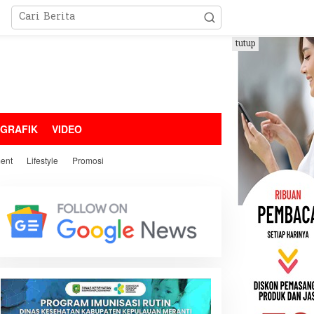
tutup
OGRAFIK
VIDEO
ment
Lifestyle
Promosi