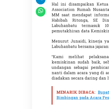
Hal ini disampaikan Ket
Association Rumah Nusantar
MM saat mendapat informas
Habibah Ritonga, SE Di
Labuhanbatu termasuk 1
pemutakhiran data Kemiskin
Menurut Junaidi, kinerja y
Labuhanbatu bersama jajarann
“Kami melihat pelaksan
kemiskinan sudah baik, se
undangan sebagai pembicar
nanti dalam acara yang di a
diadakan secara daring dan lur
MENARIK DIBACA:
Bupat
Bimbingan pada Acara Fest