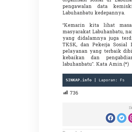
organisasi sosial di Labuh
pengawalan data kemis
Labuhanbatu kedepannya.
“Kemarin kita lihat masa
masyarakat Labuhanbatu, na
yang didalamnya juga terd
TKSK, dan Pekerja Sosial
Partisipasi Pemu
pelayanan yang terbaik di
Pelayanan Sukarel
kebaikan dan pengabdi
Diadakan di Nanji
Di GLOBAL, VIDEO
|
18 
labuhanbatu”. Kata Amin.(*)
SINKAP.info | 
Laporan: Fs
736
I