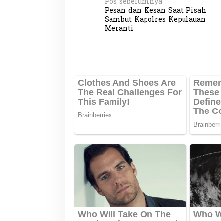
N
Pos sebelumnya
Pesan dan Kesan Saat Pisah
a
Sambut Kapolres Kepulauan
v
Meranti
i
g
a
s
i
p
o
s