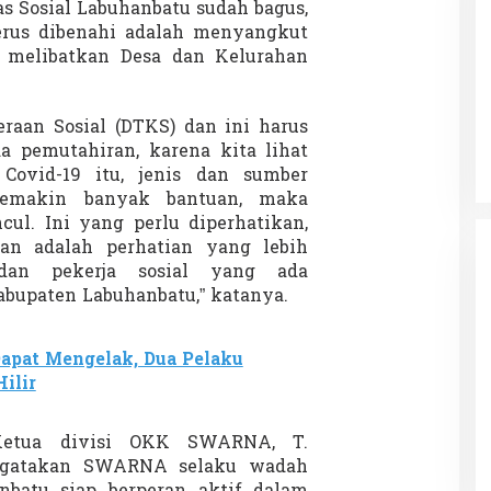
as Sosial Labuhanbatu sudah bagus,
rus dibenahi adalah menyangkut
 melibatkan Desa dan Kelurahan
Patok Batas Tanah
Rekognisi Sejarah Kerajaan Siak
n Dukung
dan Harapan Daerah Istimewa Riau
eraan Sosial (DTKS) dan ini harus
|
8 Agustus 2025
Di KOLOM, Opini, SOROTAN
|
16 Juni 2025
da pemutahiran, karena kita lihat
ovid-19 itu, jenis dan sumber
Semakin banyak bantuan, maka
ul. Ini yang perlu diperhatikan,
an adalah perhatian yang lebih
 dan pekerja sosial yang ada
abupaten Labuhanbatu,” katanya.
apat Mengelak, Dua Pelaku
ilir
 Ketua divisi OKK SWARNA, T.
gatakan SWARNA selaku wadah