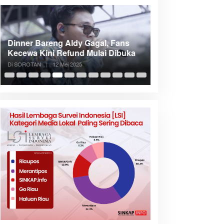
Dinner Bareng Aldy Gagal, Fans
Meranti Incar Kon
Kecewa Kini Refund Mulai Dibuka
Kepri, Bupati A
Di SOROTAN
|
12 Mei 2025
Di SOROTAN
|
6 Mei 2