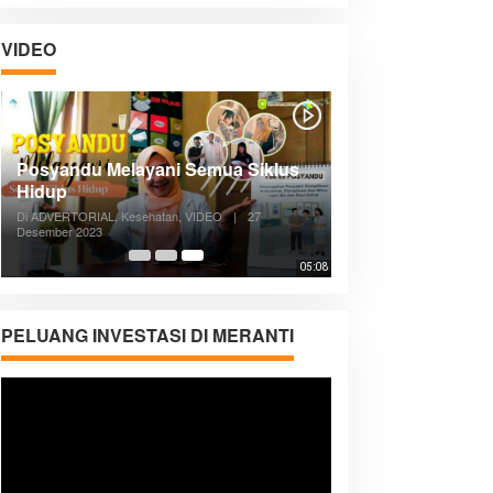
VIDEO
Posyandu Melayani Semua Siklus
Hidup
Di ADVERTORIAL, Kesehatan, VIDEO
|
27
Desember 2023
05:08
PELUANG INVESTASI DI MERANTI
Pemutar
Video