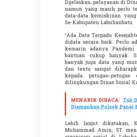
Dijelaskan, pelayanan di Din
namun yang masih perlu te
data-data kemiskinan yang
Se-Kabupaten Labuhanbatu.
Demonstrasi Gen-Z Guncang
Menteri Nusron: 
Nepal, PM Mundur Mendadak
Cegah Konflik da
“Ada Data Terpadu Kesejaht
Setelah Gedung Parlemen Dibakar
Penataan Ruang
Di GLOBAL, SOROTAN
|
12 September 2025
Di NASIONAL, SOROTAN
didata secara baik. Perlu a
kemarin adanya Pandemi C
bantuan cukup banyak. 
banyak juga data yang munc
dan tentu sangat diharapk
kepada petugas–petugas
dilingkungan Dinas Sosial K
MENARIK DIBACA:
Tak D
Diamankan Polsek Panai H
Lebih lanjut dikatakan,
Muhammad Amin, ST men