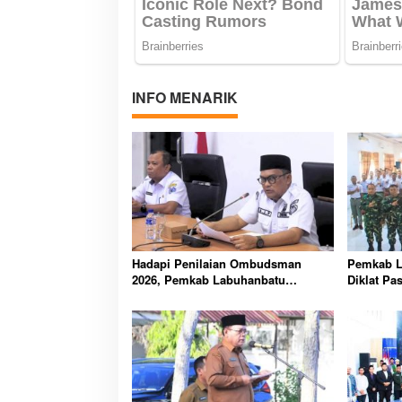
INFO MENARIK
Hadapi Penilaian Ombudsman
Pemkab L
2026, Pemkab Labuhanbatu
Diklat Pa
Perintahkan OPD Berbenah
Pelajar K
Agustus