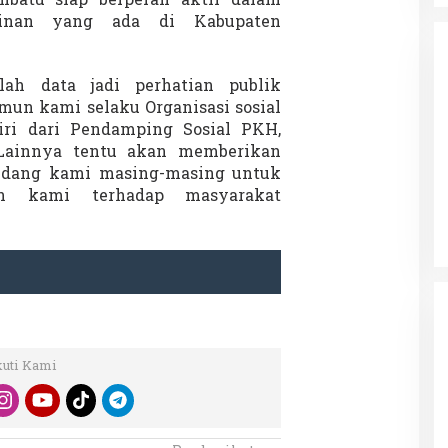
anbatu siap berperan aktif dalam
kinan yang ada di Kabupaten
lah data jadi perhatian publik
mun kami selaku Organisasi sosial
iri dari Pendamping Sosial PKH,
 Lainnya tentu akan memberikan
da dalam
Eksplore Meranti – Yok ke Meranti
bidang kami masing-masing untuk
a Internasional
Di Budaya, NASIONAL, VIDEO, Wisata
|
13 Januari
an kami terhadap masyarakat
ng
Januari 2024
2024
kuti Kami