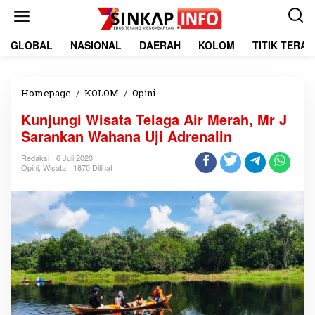
L
e
w
a
GLOBAL
NASIONAL
DAERAH
KOLOM
TITIK TERA
t
i
k
e
Homepage
/
KOLOM
/
Opini
K
k
u
Kunjungi Wisata Telaga Air Merah, Mr J
o
n
n
j
Sarankan Wahana Uji Adrenalin
t
u
e
n
Redaksi
6 Juli 2020
Opini
,
Wisata
1870 Dilihat
n
g
i
W
i
s
a
t
a
T
e
l
a