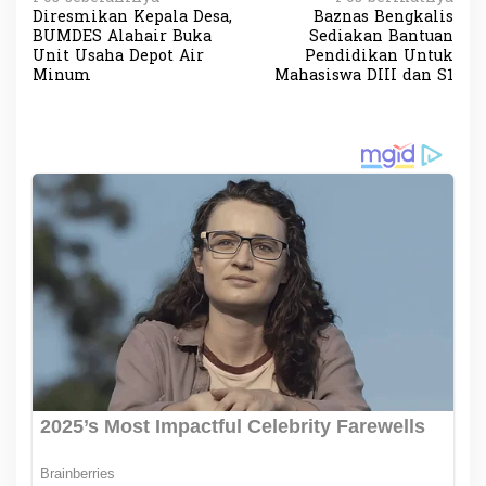
N
Diresmikan Kepala Desa,
Baznas Bengkalis
a
BUMDES Alahair Buka
Sediakan Bantuan
v
Unit Usaha Depot Air
Pendidikan Untuk
Minum
Mahasiswa DIII dan S1
i
g
a
s
i
p
o
s