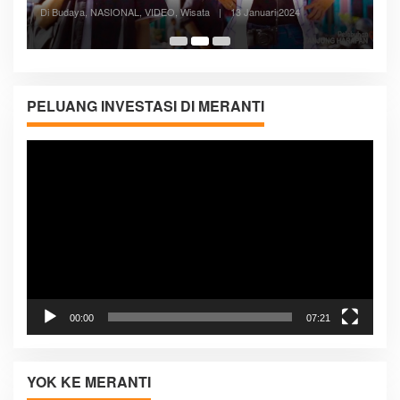
Posyandu Melayani Semua Siklus Hidup
Di ADVERTORIAL, Kesehatan, VIDEO
|
27 Desember 2023
05:08
PELUANG INVESTASI DI MERANTI
Pemutar
Video
00:00
07:21
YOK KE MERANTI