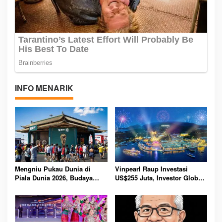
INFO MENARIK
Mengniu Pukau Dunia di
Vinpearl Raup Investasi
Piala Dunia 2026, Budaya
US$255 Juta, Investor Global
Tiongkok Jadi Sorotan Jutaan
Yakin Prospek Pariwisata
Penggemar Global
Vietnam