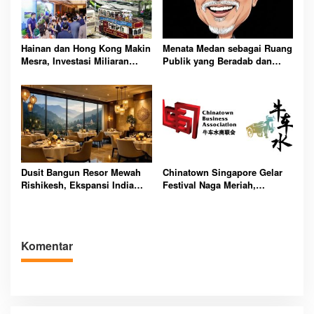
Hainan dan Hong Kong Makin
Menata Medan sebagai Ruang
Mesra, Investasi Miliaran
Publik yang Beradab dan
Yuan Terus Mengalir
Multikultural
Dusit Bangun Resor Mewah
Chinatown Singapore Gelar
Rishikesh, Ekspansi India
Festival Naga Meriah,
Bikin Pasar Heboh
Wisatawan Serbu Aktivitas
Budaya Gratis
Komentar