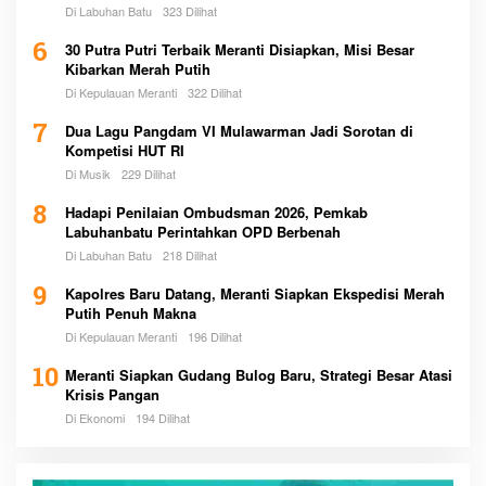
Pemerintah
Di Labuhan Batu
323 Dilihat
6
30 Putra Putri Terbaik Meranti Disiapkan, Misi Besar
Kibarkan Merah Putih
Di Kepulauan Meranti
322 Dilihat
7
Dua Lagu Pangdam VI Mulawarman Jadi Sorotan di
Kompetisi HUT RI
Di Musik
229 Dilihat
8
Hadapi Penilaian Ombudsman 2026, Pemkab
Labuhanbatu Perintahkan OPD Berbenah
Di Labuhan Batu
218 Dilihat
9
Kapolres Baru Datang, Meranti Siapkan Ekspedisi Merah
Putih Penuh Makna
Di Kepulauan Meranti
196 Dilihat
10
Meranti Siapkan Gudang Bulog Baru, Strategi Besar Atasi
Krisis Pangan
Di Ekonomi
194 Dilihat