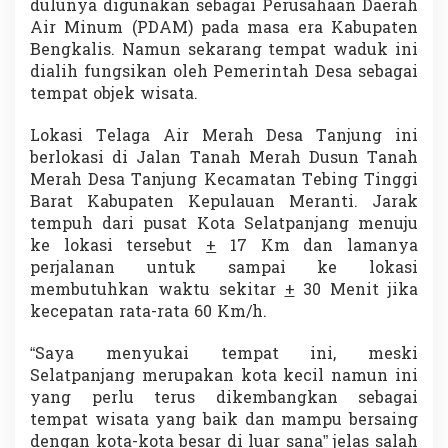
dulunya digunakan sebagai Perusahaan Daerah
a
Air Minum (PDAM) pada masa era Kabupaten
n
a
Bengkalis.
Namun sekarang tempat waduk ini
U
dialih fungsikan oleh Pemerintah Desa sebagai
j
tempat objek wisata.
i
A
Lokasi Telaga Air Merah Desa Tanjung ini
d
r
berlokasi di Jalan Tanah Merah Dusun Tanah
e
Merah Desa Tanjung Kecamatan Tebing Tinggi
n
Barat Kabupaten Kepulauan Meranti. Jarak
a
tempuh dari pusat Kota Selatpanjang menuju
l
ke lokasi tersebut
+
17 Km dan lamanya
i
n
perjalanan untuk sampai ke lokasi
membutuhkan waktu sekitar
+
30 Menit jika
kecepatan rata-rata 60 Km/h.
“Saya menyukai tempat ini, meski
Selatpanjang merupakan kota kecil namun ini
yang perlu terus dikembangkan sebagai
tempat wisata yang baik dan mampu bersaing
dengan kota-kota besar di luar sana” jelas salah