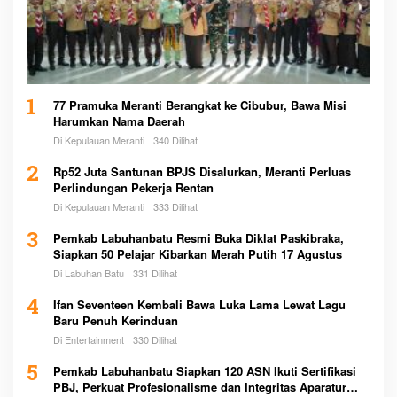
1
77 Pramuka Meranti Berangkat ke Cibubur, Bawa Misi
Harumkan Nama Daerah
Di Kepulauan Meranti
340 Dilihat
2
Rp52 Juta Santunan BPJS Disalurkan, Meranti Perluas
Perlindungan Pekerja Rentan
Di Kepulauan Meranti
333 Dilihat
3
Pemkab Labuhanbatu Resmi Buka Diklat Paskibraka,
Siapkan 50 Pelajar Kibarkan Merah Putih 17 Agustus
Di Labuhan Batu
331 Dilihat
4
Ifan Seventeen Kembali Bawa Luka Lama Lewat Lagu
Baru Penuh Kerinduan
Di Entertainment
330 Dilihat
5
Pemkab Labuhanbatu Siapkan 120 ASN Ikuti Sertifikasi
PBJ, Perkuat Profesionalisme dan Integritas Aparatur