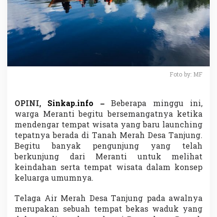
g
a
A
i
r
M
e
r
a
Foto by: MF
h
,
M
OPINI,
Sinkap.info –
Beberapa minggu ini,
r
warga Meranti begitu bersemangatnya ketika
J
mendengar tempat wisata yang baru launching
S
tepatnya berada di Tanah Merah Desa Tanjung.
a
r
Begitu banyak pengunjung yang telah
a
berkunjung dari Meranti untuk melihat
n
keindahan serta tempat wisata dalam konsep
k
keluarga umumnya.
a
n
W
Telaga Air Merah Desa Tanjung pada awalnya
a
merupakan sebuah tempat bekas waduk yang
h