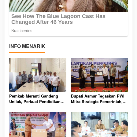
INFO MENARIK
Pemkab Meranti Gandeng
Bupati Asmar Tegaskan PWI
Unilak, Perkuat Pendidikan
Mitra Strategis Pemerintah,
dan Siapkan SDM Unggul
Pengurus Baru Resmi
Berdaya Saing Masa Depan
Dilantik di Meranti