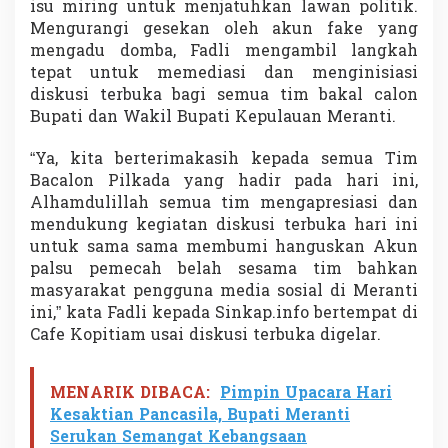
isu miring untuk menjatuhkan lawan politik.
D
Mengurangi gesekan oleh akun fake yang
o
m
mengadu domba, Fadli mengambil langkah
i
tepat untuk memediasi dan menginisiasi
s
diskusi terbuka bagi semua tim bakal calon
i
Bupati dan Wakil Bupati Kepulauan Meranti.
l
i
B
“Ya, kita berterimakasih kepada semua Tim
u
Bacalon Pilkada yang hadir pada hari ini,
p
Alhamdulillah semua tim mengapresiasi dan
a
mendukung kegiatan diskusi terbuka hari ini
t
untuk sama sama membumi hanguskan Akun
i
T
palsu pemecah belah sesama tim bahkan
e
masyarakat pengguna media sosial di Meranti
r
ini,” kata Fadli kepada Sinkap.info bertempat di
p
Cafe Kopitiam usai diskusi terbuka digelar.
i
l
i
h
MENARIK DIBACA:
Pimpin Upacara Hari
Kesaktian Pancasila, Bupati Meranti
Serukan Semangat Kebangsaan