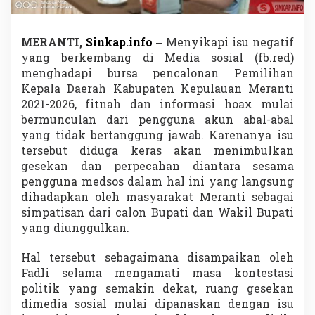
d
i
a
MERANTI,
Sinkap.info
– Menyikapi isu negatif
s
yang berkembang di Media sosial (fb.red)
i
B
menghadapi bursa pencalonan Pemilihan
a
Kepala Daerah Kabupaten Kepulauan Meranti
h
2021-2026, fitnah dan informasi hoax mulai
a
bermunculan dari pengguna akun abal-abal
s
A
yang tidak bertanggung jawab. Karenanya isu
k
tersebut diduga keras akan menimbulkan
u
gesekan dan perpecahan diantara sesama
n
pengguna medsos dalam hal ini yang langsung
P
dihadapkan oleh masyarakat Meranti sebagai
a
l
simpatisan dari calon Bupati dan Wakil Bupati
s
yang diunggulkan.
u
d
Hal tersebut sebagaimana disampaikan oleh
a
Fadli selama mengamati masa kontestasi
n
M
politik yang semakin dekat, ruang gesekan
o
dimedia sosial mulai dipanaskan dengan isu
U