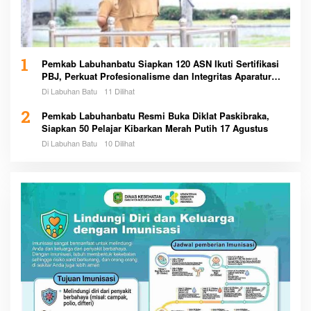
1
Pemkab Labuhanbatu Siapkan 120 ASN Ikuti Sertifikasi
PBJ, Perkuat Profesionalisme dan Integritas Aparatur
Pemerintah
Di Labuhan Batu
11 Dilihat
2
Pemkab Labuhanbatu Resmi Buka Diklat Paskibraka,
Siapkan 50 Pelajar Kibarkan Merah Putih 17 Agustus
Di Labuhan Batu
10 Dilihat