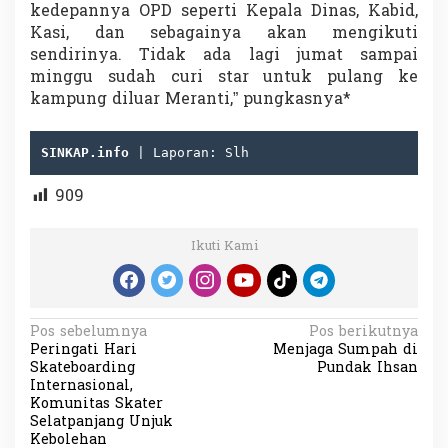
kedepannya OPD seperti Kepala Dinas, Kabid,
Kasi, dan sebagainya akan mengikuti
sendirinya. Tidak ada lagi jumat sampai
minggu sudah curi star untuk pulang ke
kampung diluar Meranti,” pungkasnya*
SINKAP.info 
| Laporan: Slh
909
Ikuti Kami
N
Pos sebelumnya
Pos berikutnya
Peringati Hari
Menjaga Sumpah di
a
Skateboarding
Pundak Ihsan
v
Internasional,
Komunitas Skater
i
Selatpanjang Unjuk
Kebolehan