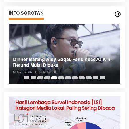
INFO SOROTAN
n
Dinner Bareng Aldy Gagal, Fans Kecewa Kini
Me
Refund Mulai Dibuka
B
Di SOROTAN
|
12 Mei 2025
Di