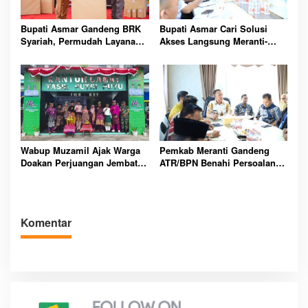
Bupati Asmar Gandeng BRK
Bupati Asmar Cari Solusi
Syariah, Permudah Layanan
Akses Langsung Meranti-
Pensiun ASN Demi
Malaysia, Biaya Perjalanan
Kesejahteraan Purnabakti
Warga Bakal Lebih Murah
Meranti
Segera
Wabup Muzamil Ajak Warga
Pemkab Meranti Gandeng
Doakan Perjuangan Jembatan
ATR/BPN Benahi Persoalan
Selat Akar Saat HUT Tasik
Pertanahan, Dorong PAD dan
Putri Puyu
Percepat Sertifikasi Tanah
Komentar