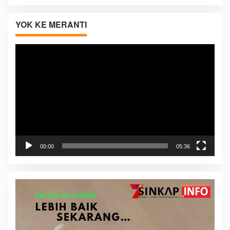
YOK KE MERANTI
Pemutar
Video
00:00
05:36