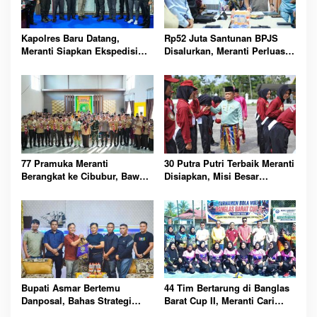
Kapolres Baru Datang,
Rp52 Juta Santunan BPJS
Meranti Siapkan Ekspedisi
Disalurkan, Meranti Perluas
Merah Putih Penuh Makna
Perlindungan Pekerja Rentan
77 Pramuka Meranti
30 Putra Putri Terbaik Meranti
Berangkat ke Cibubur, Bawa
Disiapkan, Misi Besar
Misi Harumkan Nama Daerah
Kibarkan Merah Putih
Bupati Asmar Bertemu
44 Tim Bertarung di Banglas
Danposal, Bahas Strategi
Barat Cup II, Meranti Cari
Jaga Keamanan dan
Atlet Masa Depan