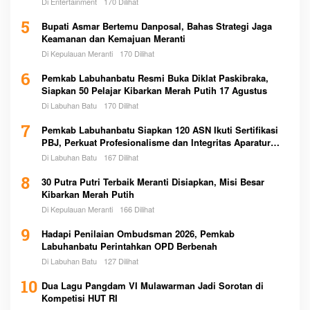
Di Entertainment
170 Dilihat
5
Bupati Asmar Bertemu Danposal, Bahas Strategi Jaga
Keamanan dan Kemajuan Meranti
Di Kepulauan Meranti
170 Dilihat
6
Pemkab Labuhanbatu Resmi Buka Diklat Paskibraka,
Siapkan 50 Pelajar Kibarkan Merah Putih 17 Agustus
Di Labuhan Batu
170 Dilihat
7
Pemkab Labuhanbatu Siapkan 120 ASN Ikuti Sertifikasi
PBJ, Perkuat Profesionalisme dan Integritas Aparatur
Pemerintah
Di Labuhan Batu
167 Dilihat
8
30 Putra Putri Terbaik Meranti Disiapkan, Misi Besar
Kibarkan Merah Putih
Di Kepulauan Meranti
166 Dilihat
9
Hadapi Penilaian Ombudsman 2026, Pemkab
Labuhanbatu Perintahkan OPD Berbenah
Di Labuhan Batu
127 Dilihat
10
Dua Lagu Pangdam VI Mulawarman Jadi Sorotan di
Kompetisi HUT RI