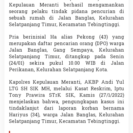
u
Kepulauan Meranti berhasil mengamankan
m
seorang pelaku tindak pidana pencurian di
a
sebuah rumah di Jalan Banglas, Kelurahan
h
Selatpanjang Timur, Kecamatan Tebingtinggi.
d
i
B
Pria berinisial Ha alias Pekong (43) yang
a
merupakan daftar pencarian orang (DPO) warga
n
Jalan Banglas, Gang Sempaya, Kelurahan
g
Selatpanjang Timur, ditangkap pada Senin
l
a
(24/01) sekira pukul 10.00 WIB di Jalan
s
Perikanan, Kelurahan Selatpanjang Kota.
Kapolres Kepulauan Meranti, AKBP Andi Yul
LTG SH SIK MH, melalui Kasat Reskrim, Iptu
Tony Prawira STrK SIK, Kamis (27/1/2022)
menjelaskan bahwa, pengungkapan kasus ini
tindaklanjut dari laporan korban bernama
Hariyus (34), warga Jalan Banglas, Kelurahan
Selatpanjang Timur, Kecamatan Tebingtinggi.