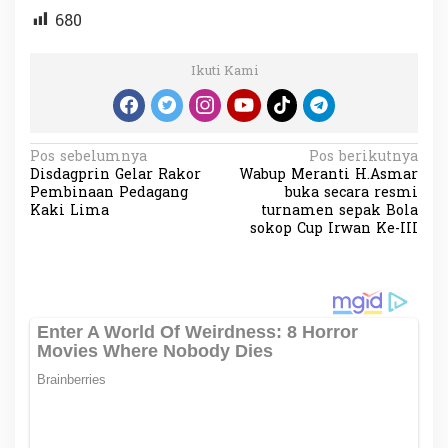
680
Ikuti Kami
N
Pos sebelumnya
Pos berikutnya
Disdagprin Gelar Rakor
Wabup Meranti H.Asmar
a
Pembinaan Pedagang
buka secara resmi
v
Kaki Lima
turnamen sepak Bola
sokop Cup Irwan Ke-III
i
g
a
s
i
p
o
s