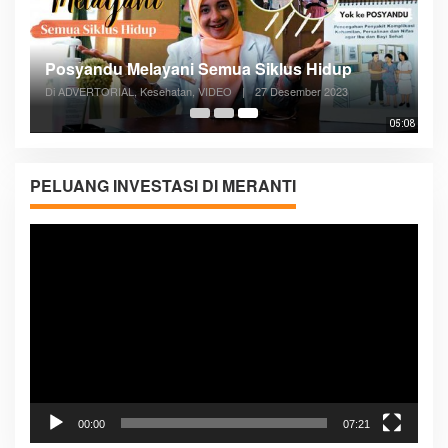
Posyandu Melayani Semua Siklus Hidup
Di ADVERTORIAL, Kesehatan, VIDEO
|
27 Desember 2023
05:08
PELUANG INVESTASI DI MERANTI
Pemutar
Video
00:00
07:21