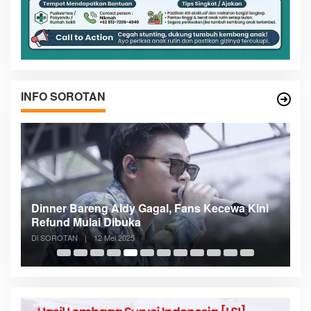
INFO SOROTAN
n
Dinner Bareng Aldy Gagal, Fans Kecewa Kini
Me
Refund Mulai Dibuka
B
Di SOROTAN
|
12 Mei 2025
Di