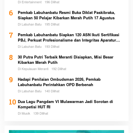
Di Entertainment
196 Dilihat
6
Pemkab Labuhanbatu Resmi Buka Diklat Paskibraka,
Siapkan 50 Pelajar Kibarkan Merah Putih 17 Agustus
Di Labuhan Batu
195 Dilihat
7
Pemkab Labuhanbatu Siapkan 120 ASN Ikuti Sertifikasi
PBJ, Perkuat Profesionalisme dan Integritas Aparatur
Pemerintah
Di Labuhan Batu
193 Dilihat
8
30 Putra Putri Terbaik Meranti Disiapkan, Misi Besar
Kibarkan Merah Putih
Di Kepulauan Meranti
192 Dilihat
9
Hadapi Penilaian Ombudsman 2026, Pemkab
Labuhanbatu Perintahkan OPD Berbenah
Di Labuhan Batu
140 Dilihat
10
Dua Lagu Pangdam VI Mulawarman Jadi Sorotan di
Kompetisi HUT RI
Di Musik
139 Dilihat