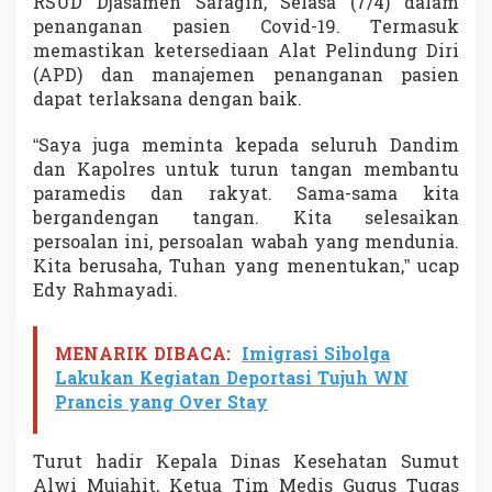
RSUD Djasamen Saragih, Selasa (7/4) dalam
n
penanganan pasien Covid-19. Termasuk
d
memastikan ketersediaan Alat Pelindung Diri
i
m
(APD) dan manajemen penanganan pasien
d
dapat terlaksana dengan baik.
a
n
“Saya juga meminta kepada seluruh Dandim
K
dan Kapolres untuk turun tangan membantu
a
p
paramedis dan rakyat. Sama-sama kita
o
bergandengan tangan. Kita selesaikan
l
persoalan ini, persoalan wabah yang mendunia.
r
Kita berusaha, Tuhan yang menentukan,” ucap
e
Edy Rahmayadi.
s
B
a
n
MENARIK DIBACA:
Imigrasi Sibolga
t
Lakukan Kegiatan Deportasi Tujuh WN
u
Prancis yang Over Stay
P
a
r
Turut hadir Kepala Dinas Kesehatan Sumut
a
Alwi Mujahit, Ketua Tim Medis Gugus Tugas
M