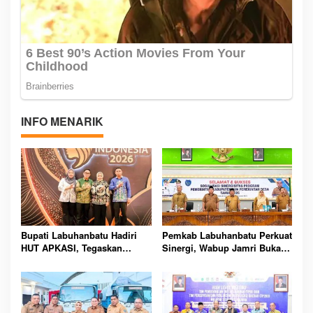
INFO MENARIK
Bupati Labuhanbatu Hadiri
Pemkab Labuhanbatu Perkuat
HUT APKASI, Tegaskan
Sinergi, Wabup Jamri Buka
Sinergi Daerah Kunci
Sosialisasi Prioritas Dana
Pembangunan Berkelanjutan
Desa 2026