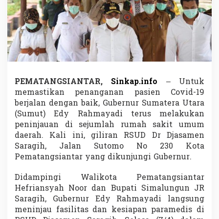
e
n
S
a
r
a
g
i
h
PEMATANGSIANTAR,
Sinkap.info
– Untuk
,
memastikan penanganan pasien Covid-19
G
u
berjalan dengan baik, Gubernur Sumatera Utara
b
(Sumut) Edy Rahmayadi terus melakukan
e
peninjauan di sejumlah rumah sakit umum
r
daerah. Kali ini, giliran RSUD Dr Djasamen
n
Saragih, Jalan Sutomo No 230 Kota
u
r
Pematangsiantar yang dikunjungi Gubernur.
M
i
Didampingi Walikota Pematangsiantar
n
Hefriansyah Noor dan Bupati Simalungun JR
t
Saragih, Gubernur Edy Rahmayadi langsung
a
D
meninjau fasilitas dan kesiapan paramedis di
a