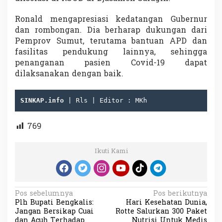
Ronald mengapresiasi kedatangan Gubernur
dan rombongan. Dia berharap dukungan dari
Pemprov Sumut, terutama bantuan APD dan
fasilitas pendukung lainnya, sehingga
penanganan pasien Covid-19 dapat
dilaksanakan dengan baik.
SINKAP.info
 | Rls | Editor : MKh
769
Ikuti Kami
N
Pos sebelumnya
Pos berikutnya
Plh Bupati Bengkalis:
Hari Kesehatan Dunia,
a
Jangan Bersikap Cuai
Rotte Salurkan 300 Paket
dan Acuh Terhadap
Nutrisi Untuk Medis