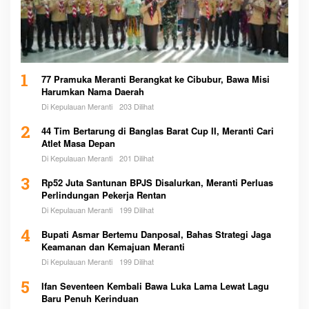
1
77 Pramuka Meranti Berangkat ke Cibubur, Bawa Misi
Harumkan Nama Daerah
Di Kepulauan Meranti
203 Dilihat
2
44 Tim Bertarung di Banglas Barat Cup II, Meranti Cari
Atlet Masa Depan
Di Kepulauan Meranti
201 Dilihat
3
Rp52 Juta Santunan BPJS Disalurkan, Meranti Perluas
Perlindungan Pekerja Rentan
Di Kepulauan Meranti
199 Dilihat
4
Bupati Asmar Bertemu Danposal, Bahas Strategi Jaga
Keamanan dan Kemajuan Meranti
Di Kepulauan Meranti
199 Dilihat
5
Ifan Seventeen Kembali Bawa Luka Lama Lewat Lagu
Baru Penuh Kerinduan