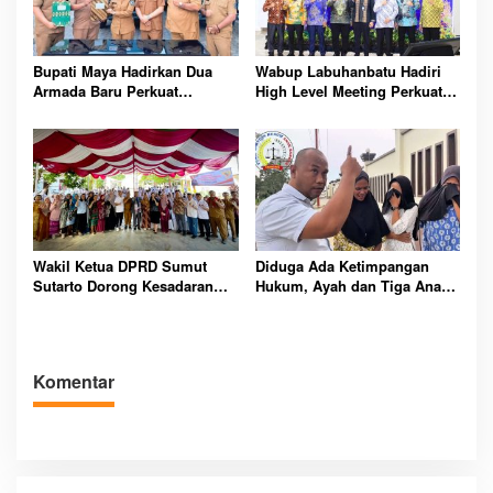
Bupati Maya Hadirkan Dua
Wabup Labuhanbatu Hadiri
Armada Baru Perkuat
High Level Meeting Perkuat
Pengelolaan Sampah Menuju
Pengendalian Inflasi dan
Labuhanbatu Bersinar
Digitalisasi Daerah
Wakil Ketua DPRD Sumut
Diduga Ada Ketimpangan
Sutarto Dorong Kesadaran
Hukum, Ayah dan Tiga Anak
Masyarakat Soal
Ditahan di Tapanuli Selatan
Pembangunan Rendah
Karbon Berkelanjutan
Komentar