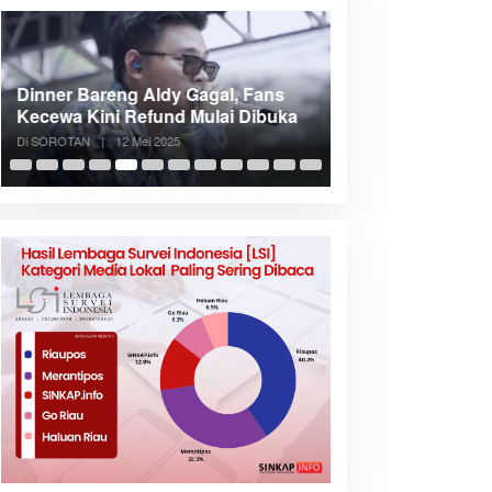
Dinner Bareng Aldy Gagal, Fans
Meranti Incar Kon
Kecewa Kini Refund Mulai Dibuka
Kepri, Bupati A
Di SOROTAN
|
12 Mei 2025
Di SOROTAN
|
6 Mei 2