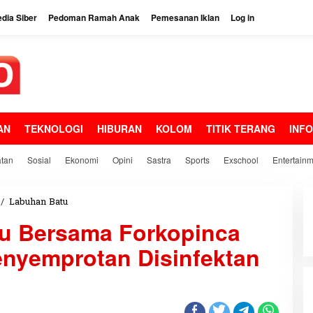
dia Siber
Pedoman Ramah Anak
Pemesanan Iklan
Log in
AN
TEKNOLOGI
HIBURAN
KOLOM
TITIK TERANG
INF
tan
Sosial
Ekonomi
Opini
Sastra
Sports
Exschool
Entertain
/
Labuhan Batu
P
o
u Bersama Forkopinca
l
s
Penyemprotan Disinfektan
e
k
L
a
b