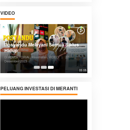
VIDEO
Posyandu Melayani Semua Siklus
Hidup
Di ADVERTORIAL, Kesehatan, VIDEO
|
27
Desember 2023
05:08
PELUANG INVESTASI DI MERANTI
Pemutar
Video