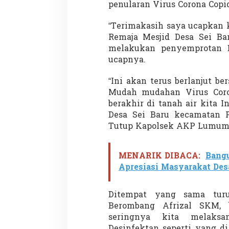
penularan Virus Corona Copid
“Terimakasih saya ucapkan 
Remaja Mesjid Desa Sei Bar
Demonstrasi Gen-Z Guncang
Menteri Nusron: 
melakukan penyemprotan D
Nepal, PM Mundur Mendadak
Cegah Konflik da
ucapnya.
Setelah Gedung Parlemen Dibakar
Penataan Ruang
Di GLOBAL, SOROTAN
|
12 September 2025
Di NASIONAL, SOROTAN
“Ini akan terus berlanjut be
Mudah mudahan Virus Coron
berakhir di tanah air kita
Desa Sei Baru kecamatan Pa
Tutup Kapolsek AKP Lumumba
MENARIK DIBACA:
Bangu
Apresiasi Masyarakat Des
Ditempat yang sama tur
Berombang Afrizal SKM, 
seringnya kita melaksa
Desinfektan seperti yang d