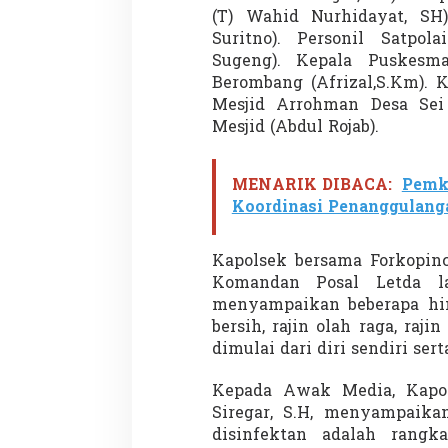
(T) Wahid Nurhidayat, SH)
Suritno). Personil Satpola
Sugeng). Kepala Puskesm
Berombang (Afrizal,S.Km). K
Mesjid Arrohman Desa Sei
Mesjid (Abdul Rojab).
MENARIK DIBACA:
Pemka
Koordinasi Penanggulan
Kapolsek bersama Forkopinc
Komandan Posal Letda l
menyampaikan beberapa hi
bersih, rajin olah raga, raj
dimulai dari diri sendiri ser
Kepada Awak Media, Kapo
Siregar, S.H, menyampaika
disinfektan adalah rangka