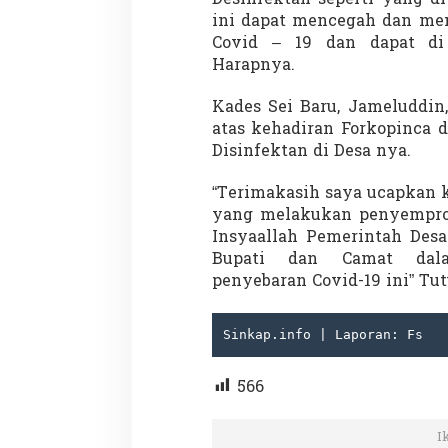
ini dapat mencegah dan me
Covid – 19 dan dapat di 
Harapnya.
Kades Sei Baru, Jameluddin
atas kehadiran Forkopinca 
Disinfektan di Desa nya.
Partisipasi Pemu
Pelayanan Sukarel
“Terimakasih saya ucapkan k
Diadakan di Nanji
Di GLOBAL, VIDEO
|
18 
yang melakukan penyemprota
Insyaallah Pemerintah Desa
Bupati dan Camat dala
penyebaran Covid-19 ini” Tu
Sinkap.info | Laporan: Fs
566
I