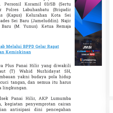
t
. Personil Koramil 03/SB (Sertu
a
ir Polres Labuhanbatu (Brigadir
n
as (Kapus) Kelurahan Kota Sei
D
i
ades Sei Baru (Jameluddin). Najir
s
 Baru (M. Yunus). Ketua Remaja
i
n
f
e
b Melalui BPPD Gelar Rapat
k
gan Kemiskinan
t
a
n
a Plus Panai Hilir yang diwakili
d
i
aut (T) Wahid Nurhidayat SH,
D
mbauan yakni budaya pola hidup
e
in cuci tangan, dan semua itu harus
s
ta lingkungan.
a
S
e
lsek Panai Hilir, AKP Lumumba
i
n, kegiatan penyemprotan cairan
B
ian antisipasi dini pencegahan
a