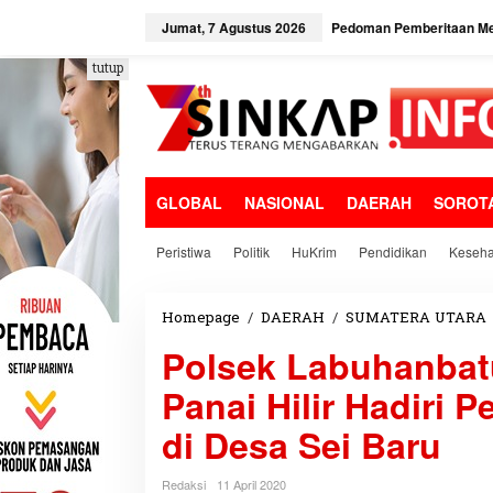
L
e
Jumat, 7 Agustus 2026
Pedoman Pemberitaan Me
w
a
tutup
t
i
k
e
k
o
GLOBAL
NASIONAL
DAERAH
SOROT
n
t
e
Peristiwa
Politik
HuKrim
Pendidikan
Keseha
n
Homepage
/
DAERAH
/
SUMATERA UTARA
Polsek Labuhanbat
Panai Hilir Hadiri 
di Desa Sei Baru
Redaksi
11 April 2020