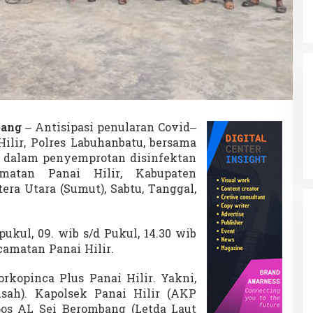
P
a
n
a
i
H
i
l
i
r
bang
– Antisipasi penularan Covid–
H
Hilir, Polres Labuhanbatu, bersama
a
d
ir dalam penyemprotan disinfektan
i
matan Panai Hilir, Kabupaten
r
era Utara (Sumut), Sabtu, Tanggal,
i
P
e
n
pukul, 09. wib s/d Pukul, 14.30 wib
y
camatan Panai Hilir.
e
m
orkopinca Plus Panai Hilir. Yakni,
p
sah). Kapolsek Panai Hilir (AKP
r
o
os AL Sei Berombang (Letda Laut