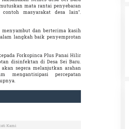
mutuskan mata rantai penyebaran
contoh masyarakat desa lain”.
, menyambut dan berterima kasih
dalam langkah baik penyemprotan
da dalam
Eksplore Meranti – Yok ke Meranti
a Internasional
Di Budaya, NASIONAL, VIDEO, Wisata
|
13 Januari
epada Forkopinca Plus Panai Hilir
ng
Januari 2024
2024
n disinfektan di Desa Sei Baru.
 akan segera melanjutkan arahan
m mengantisipasi percepatan
tupnya.
kuti Kami