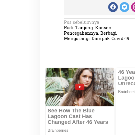
N
Pos sebelumnya
Rudi Tanjung: Konsen
a
Pencegahannya, Berbagi
v
Mengurangi Dampak Covid-19
i
g
a
s
i
p
o
s