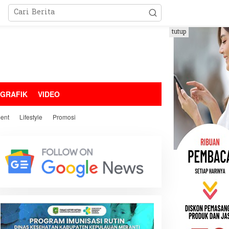
tutup
OGRAFIK
VIDEO
ment
Lifestyle
Promosi