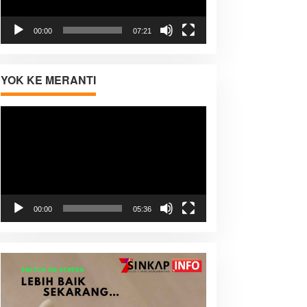
00:00
07:21
YOK KE MERANTI
Pemutar
Video
00:00
05:36