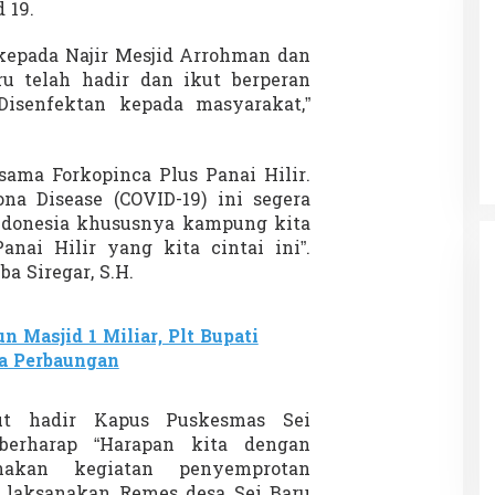
 19.
r
u
kepada Najir Mesjid Arrohman dan
u telah hadir dan ikut berperan
Patok Batas Tanah
Rekognisi Sejarah Kerajaan Siak
isenfektan kepada masyarakat,”
n Dukung
dan Harapan Daerah Istimewa Riau
|
8 Agustus 2025
Di KOLOM, Opini, SOROTAN
|
16 Juni 2025
rsama Forkopinca Plus Panai Hilir.
a Disease (COVID-19) ini segera
 Indonesia khususnya kampung kita
nai Hilir yang kita cintai ini”.
 Siregar, S.H.
n Masjid 1 Miliar, Plt Bupati
a Perbaungan
ut hadir Kapus Puskesmas Sei
berharap “Harapan kita dengan
nakan kegiatan penyemprotan
i laksanakan Remes desa Sei Baru