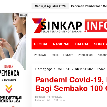
L
e
Sabtu, 8 Agustus 2026
Pedoman Pemberitaan Med
w
a
tutup
t
i
k
e
k
o
GLOBAL
NASIONAL
DAERAH
SOROT
n
t
e
Peristiwa
Politik
HuKrim
Pendidikan
Keseha
n
Homepage
/
DAERAH
/
SUMATERA UTARA
Pandemi Covid-19,
Bagi Sembako 100
Redaksi
15 April 2020
Labuhan Batu
733 Dilihat