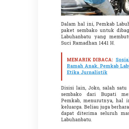
Dalam hal ini, Pemkab Labu
paket sembako untuk dibag
Labuhanbatu yang membut
Suci Ramadhan 1441 H.
Partisipasi Pemu
Pelayanan Sukarel
Diadakan di Nanji
Di GLOBAL, VIDEO
|
18 
MENARIK DIBACA:
Sosia
Ramah Anak, Pemkab Lab
Etika Jurnalistik
Disisi lain, Joko, salah s
sembako dari Bupati me
Pemkab, menurutnya, hal i
keluarga. Beliau juga berha
dapat diterima seluruh ma
Labuhanbatu.