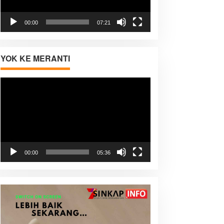
00:00
07:21
YOK KE MERANTI
Pemutar
Video
00:00
05:36