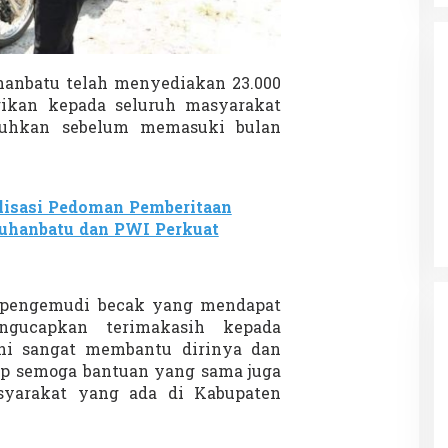
hanbatu telah menyediakan 23.000
ikan kepada seluruh masyarakat
uhkan sebelum memasuki bulan
da dalam
Eksplore Meranti – Yok ke Meranti
a Internasional
Di Budaya, NASIONAL, VIDEO, Wisata
|
13 Januari
ng
Januari 2024
2024
lisasi Pedoman Pemberitaan
uhanbatu dan PWI Perkuat
atu pengemudi becak yang mendapat
ngucapkan terimakasih kepada
ni sangat membantu dirinya dan
rap semoga bantuan yang sama juga
syarakat yang ada di Kabupaten