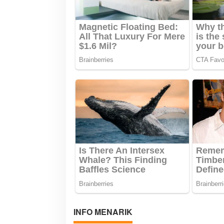
o
s
INFO MENARIK