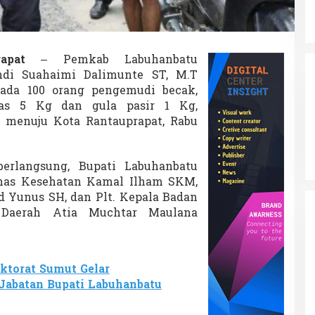
a
g
i
S
e
apat
– Pemkab Labuhanbatu
m
di Suahaimi Dalimunte ST, M.T
b
ada 100 orang pengemudi becak,
a
k
ras 5 Kg dan gula pasir 1 Kg,
o
a menuju Kota Rantauprapat, Rabu
1
0
0
erlangsung, Bupati Labuhanbatu
O
r
inas Kesehatan Kamal Ilham SKM,
a
Yunus SH, dan Plt. Kepala Badan
n
 Daerah Atia Muchtar Maulana
g
P
e
n
ktorat Sumut Gelar
g
e
Jabatan Bupati Labuhanbatu
m
u