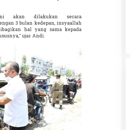
ni akan dilakukan secara
ngan 3 bulan kedepan, insyaallah
Patok Batas Tanah
Rekognisi Sejarah Kerajaan Siak
ibagikan hal yang sama kepada
n Dukung
dan Harapan Daerah Istimewa Riau
usnya,” ujar Andi.
|
8 Agustus 2025
Di KOLOM, Opini, SOROTAN
|
16 Juni 2025