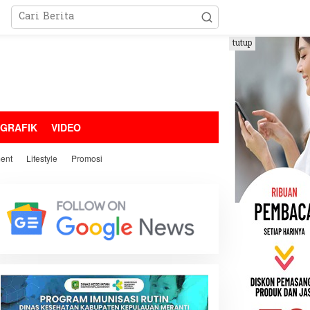
tutup
OGRAFIK
VIDEO
ment
Lifestyle
Promosi