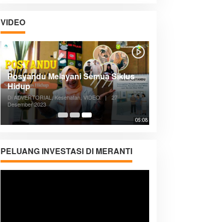
VIDEO
Posyandu Melayani Semua Siklus
Hidup
Di ADVERTORIAL, Kesehatan, VIDEO
|
27
Desember 2023
05:08
PELUANG INVESTASI DI MERANTI
Pemutar
Video