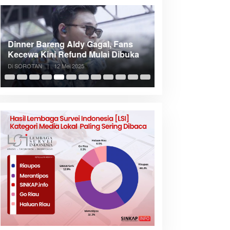
Dinner Bareng Aldy Gagal, Fans
Meranti Incar Kon
Kecewa Kini Refund Mulai Dibuka
Kepri, Bupati A
Di SOROTAN
|
12 Mei 2025
Di SOROTAN
|
6 Mei 2