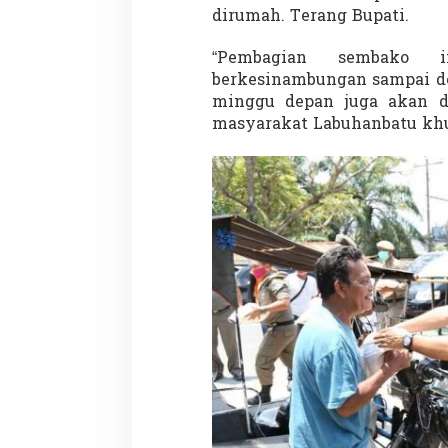
dirumah. Terang Bupati.
“Pembagian sembako i
berkesinambungan sampai de
Demonstrasi Gen-Z Guncang
Menteri Nusron: 
minggu depan juga akan d
Nepal, PM Mundur Mendadak
Cegah Konflik da
masyarakat Labuhanbatu khus
Setelah Gedung Parlemen Dibakar
Penataan Ruang
Di GLOBAL, SOROTAN
|
12 September 2025
Di NASIONAL, SOROTAN