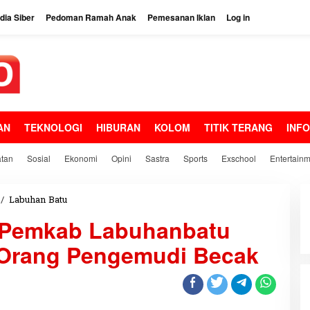
ia Siber
Pedoman Ramah Anak
Pemesanan Iklan
Log in
AN
TEKNOLOGI
HIBURAN
KOLOM
TITIK TERANG
INF
tan
Sosial
Ekonomi
Opini
Sastra
Sports
Exschool
Entertain
/
Labuhan Batu
P
a
 Pemkab Labuhanbatu
n
d
 Orang Pengemudi Becak
e
m
i
C
o