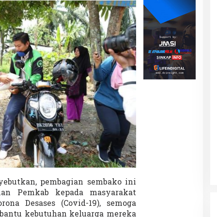
d
i
B
e
c
a
k
yebutkan, pembagian sembako ini
ian Pemkab kepada masyarakat
rona Desases (Covid-19), semoga
bantu kebutuhan keluarga mereka