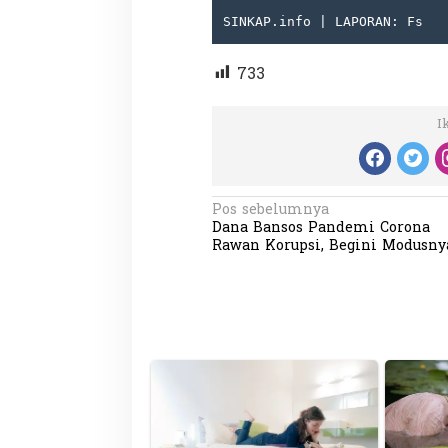
SINKAP.info | LAPORAN: Fs
733
I
N
Pos sebelumnya
Dana Bansos Pandemi Corona
a
Rawan Korupsi, Begini Modusny
v
i
g
a
s
i
p