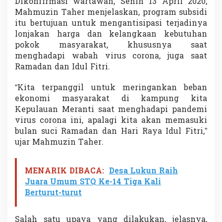
Dikonfirmasi wartawan, Senin 13 April 2020,
i
Mahmuzin Taher menjelaskan, program subsidi
d
itu bertujuan untuk mengantisipasi terjadinya
i
O
lonjakan harga dan kelangkaan kebutuhan
n
pokok masyarakat, khususnya saat
g
menghadapi wabah virus corona, juga saat
k
Ramadan dan Idul Fitri.
i
r
B
“Kita terpanggil untuk meringankan beban
a
ekonomi masyarakat di kampung kita
r
Kepulauan Meranti saat menghadapi pandemi
a
virus corona ini, apalagi kita akan memasuki
n
g
bulan suci Ramadan dan Hari Raya Idul Fitri,”
k
ujar Mahmuzin Taher.
e
S
e
MENARIK DIBACA:
Desa Lukun Raih
l
Juara Umum STQ Ke-14 Tiga Kali
a
Berturut-turut
t
p
a
Salah satu upaya yang dilakukan, jelasnya,
n