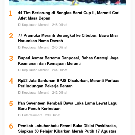
1
44 Tim Bertarung di Banglas Barat Cup II, Meranti Cari
Atlet Masa Depan
Di Kepulauan Meranti
248 Dilihat
2
77 Pramuka Meranti Berangkat ke Cibubur, Bawa Misi
Harumkan Nama Daerah
Di Kepulauan Meranti
245 Dilihat
3
Bupati Asmar Bertemu Danposal, Bahas Strategi Jaga
Keamanan dan Kemajuan Meranti
Di Kepulauan Meranti
244 Dilihat
4
Rp52 Juta Santunan BPJS Disalurkan, Meranti Perluas
Perlindungan Pekerja Rentan
Di Kepulauan Meranti
242 Dilihat
5
Ifan Seventeen Kembali Bawa Luka Lama Lewat Lagu
Baru Penuh Kerinduan
Di Entertainment
239 Dilihat
6
Pemkab Labuhanbatu Resmi Buka Diklat Paskibraka,
Siapkan 50 Pelajar Kibarkan Merah Putih 17 Agustus