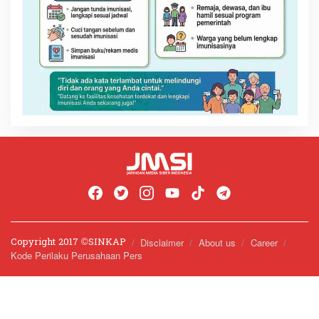
Copyright 2017 ©️SINKAP
Disclaimer
About us
Career
Kode Perilaku Perusahaan Pers