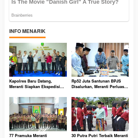
INFO MENARIK
Kapolres Baru Datang,
Rp52 Juta Santunan BPJS
Meranti Siapkan Ekspedisi
Disalurkan, Meranti Perluas
Merah Putih Penuh Makna
Perlindungan Pekerja Rentan
77 Pramuka Meranti
30 Putra Putri Terbaik Meranti