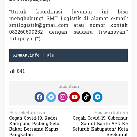
“Untuk koordinasi layanan ini bisa
menghubungi SMT Logistik di alamat e-mail:
smtlogistik@gmail.com atau nomor kontak
082260699252 dengan saudara Irwansyah,”
tutupnya. (*)
SINKAP.info
 | Rls
841
Ikuti Kami
N
Pos sebelumnya
Pos berikutnya
Cegah Covid-19, Kades
Cegah Covid-19, Gubernur
a
Kampung Padang Gelar
Sumut Bantu APD Ke
v
Rakor Bersama Kapus
Seluruh Kabupaten/ Kota
Pangkatan
Se-Sumut