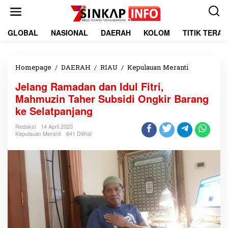
L
e
w
a
GLOBAL
NASIONAL
DAERAH
KOLOM
TITIK TERA
t
i
k
e
Homepage
/
DAERAH
/
RIAU
/
Kepulauan Meranti
J
k
e
Jelang Ramadan dan Idul Fitri,
o
l
n
a
Mahmuzin Taher Subsidi Ongkir Barang
t
n
ke Selatpanjang
e
g
n
R
Redaksi
14 April 2020
a
Kepulauan Meranti
841 Dilihat
m
a
d
a
n
d
a
n
I
d