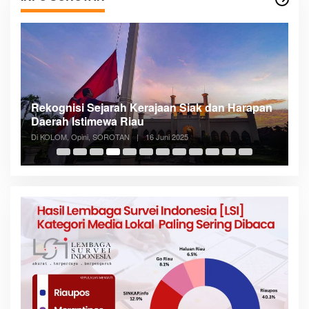
Rekognisi Sejarah Kerajaan Siak dan Harapan
D
Daerah Istimewa Riau
R
Di KOLOM, Opini, SOROTAN
|
16 Juni 2025
Di