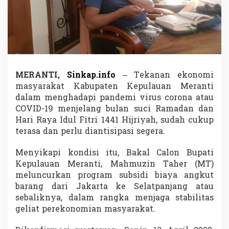
u
l
F
i
t
r
i
,
MERANTI,
Sinkap.info
– Tekanan ekonomi
M
masyarakat Kabupaten Kepulauan Meranti
a
h
dalam menghadapi pandemi virus corona atau
m
COVID-19 menjelang bulan suci Ramadan dan
u
Hari Raya Idul Fitri 1441 Hijriyah, sudah cukup
z
terasa dan perlu diantisipasi segera.
i
n
T
Menyikapi kondisi itu, Bakal Calon Bupati
a
Kepulauan Meranti, Mahmuzin Taher (MT)
h
meluncurkan program subsidi biaya angkut
e
barang dari Jakarta ke Selatpanjang atau
r
sebaliknya, dalam rangka menjaga stabilitas
S
u
geliat perekonomian masyarakat.
b
s