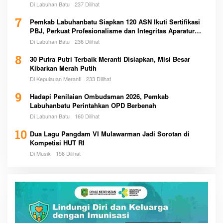
Di Labuhan Batu
237 Dilihat
7
Pemkab Labuhanbatu Siapkan 120 ASN Ikuti Sertifikasi
PBJ, Perkuat Profesionalisme dan Integritas Aparatur
Pemerintah
Di Labuhan Batu
236 Dilihat
8
30 Putra Putri Terbaik Meranti Disiapkan, Misi Besar
Kibarkan Merah Putih
Di Kepulauan Meranti
233 Dilihat
9
Hadapi Penilaian Ombudsman 2026, Pemkab
Labuhanbatu Perintahkan OPD Berbenah
Di Labuhan Batu
160 Dilihat
10
Dua Lagu Pangdam VI Mulawarman Jadi Sorotan di
Kompetisi HUT RI
Di Musik
158 Dilihat