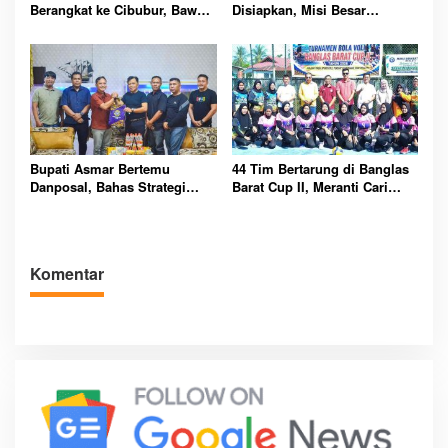
Berangkat ke Cibubur, Bawa
Disiapkan, Misi Besar
Misi Harumkan Nama Daerah
Kibarkan Merah Putih
Bupati Asmar Bertemu
44 Tim Bertarung di Banglas
Danposal, Bahas Strategi
Barat Cup II, Meranti Cari
Jaga Keamanan dan
Atlet Masa Depan
Kemajuan Meranti
Komentar