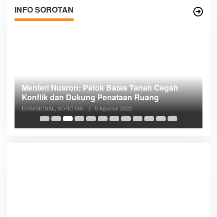
INFO SOROTAN
Menteri Nusron: Patok Batas Tanah Cegah
R
n
Konflik dan Dukung Penataan Ruang
D
Di NASIONAL, SOROTAN
|
8 Agustus 2025
Di