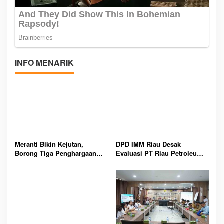
INFO MENARIK
Meranti Bikin Kejutan,
DPD IMM Riau Desak
Borong Tiga Penghargaan
Evaluasi PT Riau Petroleum
GenRe Riau 2026
Kampar, Soroti Transparansi
dan Kinerja Direksi