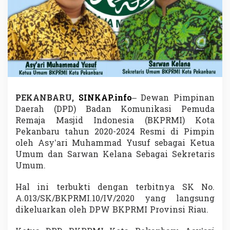
b
a
r
u
d
i
P
i
m
p
i
PEKANBARU,
SINKAP.info
– Dewan Pimpinan
n
Daerah (DPD) Badan Komunikasi Pemuda
A
Remaja Masjid Indonesia (BKPRMI) Kota
s
Pekanbaru tahun 2020-2024 Resmi di Pimpin
y
oleh Asy’ari Muhammad Yusuf sebagai Ketua
'
a
Umum dan Sarwan Kelana Sebagai Sekretaris
r
Umum.
i
d
Hal ini terbukti dengan terbitnya SK No.
a
A.013/SK/BKPRMI.10/IV/2020 yang langsung
n
S
dikeluarkan oleh DPW BKPRMI Provinsi Riau.
a
r