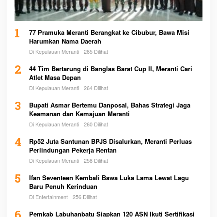
1
77 Pramuka Meranti Berangkat ke Cibubur, Bawa Misi
Harumkan Nama Daerah
Di Kepulauan Meranti
265 Dilihat
2
44 Tim Bertarung di Banglas Barat Cup II, Meranti Cari
Atlet Masa Depan
Di Kepulauan Meranti
264 Dilihat
3
Bupati Asmar Bertemu Danposal, Bahas Strategi Jaga
Keamanan dan Kemajuan Meranti
Di Kepulauan Meranti
260 Dilihat
4
Rp52 Juta Santunan BPJS Disalurkan, Meranti Perluas
Perlindungan Pekerja Rentan
Di Kepulauan Meranti
258 Dilihat
5
Ifan Seventeen Kembali Bawa Luka Lama Lewat Lagu
Baru Penuh Kerinduan
Di Entertainment
256 Dilihat
6
Pemkab Labuhanbatu Siapkan 120 ASN Ikuti Sertifikasi