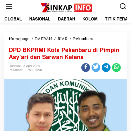
L
e
w
a
GLOBAL
NASIONAL
DAERAH
KOLOM
TITIK TERA
t
i
k
e
Homepage
/
DAERAH
/
RIAU
/
Pekanbaru
D
k
P
DPD BKPRMI Kota Pekanbaru di Pimpin
o
D
n
B
Asy’ari dan Sarwan Kelana
t
K
e
P
Redaksi
3 April 2020
Pekanbaru
788 Dilihat
n
R
M
I
K
o
t
a
P
e
k
a
n