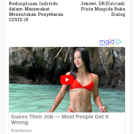
a
Kedisiplinan Individu
Jokowi, DR.Elviriadi
v
dalam Masyarakat
Pinta Muspida Buka
Menentukan Penyebaran
Dialog
i
COVID-19
g
a
s
i
p
o
s