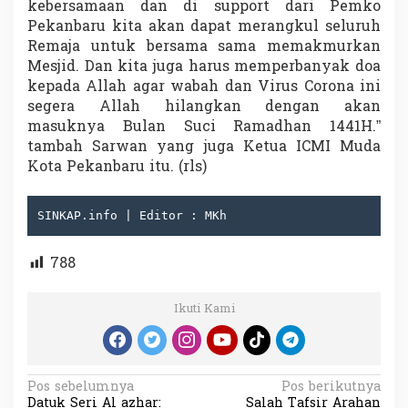
kebersamaan dan di support dari Pemko
Pekanbaru kita akan dapat merangkul seluruh
Remaja untuk bersama sama memakmurkan
Mesjid. Dan kita juga harus memperbanyak doa
kepada Allah agar wabah dan Virus Corona ini
segera Allah hilangkan dengan akan
masuknya Bulan Suci Ramadhan 1441H.”
tambah Sarwan yang juga Ketua ICMI Muda
Kota Pekanbaru itu. (rls)
SINKAP.info | Editor : MKh
788
Ikuti Kami
N
Pos sebelumnya
Pos berikutnya
Datuk Seri Al azhar:
Salah Tafsir Arahan