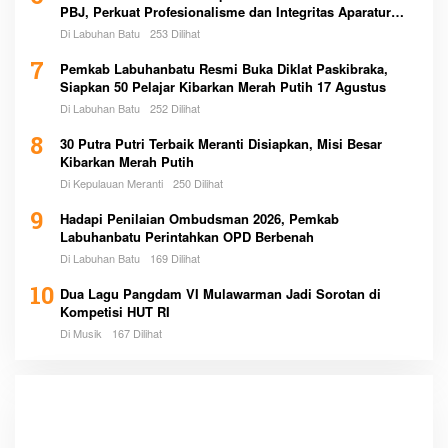
PBJ, Perkuat Profesionalisme dan Integritas Aparatur
Pemerintah
Di Labuhan Batu
253 Dilihat
7
Pemkab Labuhanbatu Resmi Buka Diklat Paskibraka,
Siapkan 50 Pelajar Kibarkan Merah Putih 17 Agustus
Di Labuhan Batu
252 Dilihat
8
30 Putra Putri Terbaik Meranti Disiapkan, Misi Besar
Kibarkan Merah Putih
Di Kepulauan Meranti
250 Dilihat
9
Hadapi Penilaian Ombudsman 2026, Pemkab
Labuhanbatu Perintahkan OPD Berbenah
Di Labuhan Batu
169 Dilihat
10
Dua Lagu Pangdam VI Mulawarman Jadi Sorotan di
Kompetisi HUT RI
Di Musik
167 Dilihat