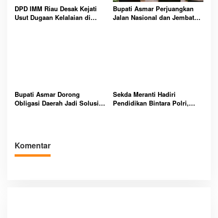
DPD IMM Riau Desak Kejati
Bupati Asmar Perjuangkan
Usut Dugaan Kelalaian di
Jalan Nasional dan Jembatan
Balik Peristiwa Sumatera
Strategis Demi Buka Akses
Blackout Besar
Meranti Lebih Luas
Bupati Asmar Dorong
Sekda Meranti Hadiri
Obligasi Daerah Jadi Solusi
Pendidikan Bintara Polri,
Percepat Pembangunan dan
Dorong Lahirnya Polisi
Kemandirian Fiskal Meranti
Humanis Berintegritas dan
Profesional
Komentar