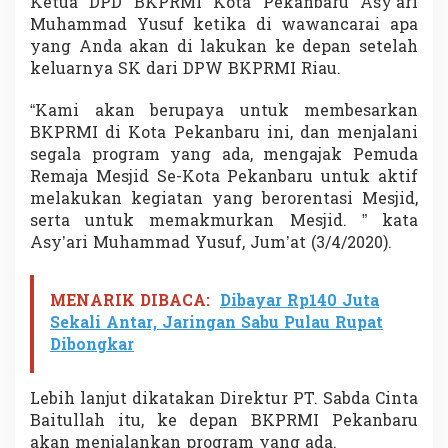
Ketua DPD BKPRMI Kota Pekanbaru Asy’ari
w
Muhammad Yusuf ketika di wawancarai apa
a
yang Anda akan di lakukan ke depan setelah
n
K
keluarnya SK dari DPW BKPRMI Riau.
e
l
“Kami akan berupaya untuk membesarkan
a
BKPRMI di Kota Pekanbaru ini, dan menjalani
n
segala program yang ada, mengajak Pemuda
a
Remaja Mesjid Se-Kota Pekanbaru untuk aktif
melakukan kegiatan yang berorentasi Mesjid,
serta untuk memakmurkan Mesjid. ” kata
Asy’ari Muhammad Yusuf, Jum’at (3/4/2020).
MENARIK DIBACA:
Dibayar Rp140 Juta
Sekali Antar, Jaringan Sabu Pulau Rupat
Dibongkar
Lebih lanjut dikatakan Direktur PT. Sabda Cinta
Baitullah itu, ke depan BKPRMI Pekanbaru
akan menjalankan program yang ada.