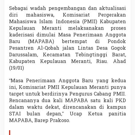
r
Sebagai wadah pengembangan dan aktualisasi
a
n
diri mahasiswa, Komisariat Pergerakan
t
Mahasiswa Islam Indonesia (PMII) Kabupaten
i
Kepulauan Meranti melaksanakan proses
kaderisasi dimulai Masa Penerimaan Anggota
Baru (MAPABA) bertempat di Pondok
Pesantren Al-Qobah jalan Lintas Desa Gogok
Darussalam, Kecamatan Tebingtinggi Barat,
Kabupaten Kepulauan Meranti, Riau. Ahad
(19/01)
“Masa Penerimaan Anggota Baru yang kedua
ini, Komisariat PMII Kepulauan Meranti punya
target untuk berdirinya Pengurus Cabang PMII.
Rencananya dua kali MAPABA satu kali PKD
dalam waktu dekat, direncanakan di kampus
STAI bulan depan,” Ucap Ketua panitia
MAPABA, Barep Prakoso.