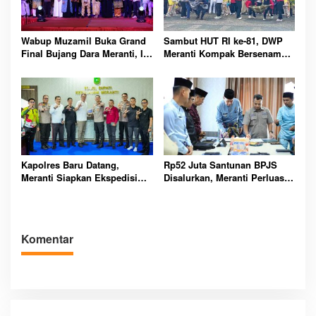
Wabup Muzamil Buka Grand
Sambut HUT RI ke-81, DWP
Final Bujang Dara Meranti, Ini
Meranti Kompak Bersenam
Daftar Pemenang dan Pesan
dan Ikuti Perlombaan Seru
Pentingnya
Kapolres Baru Datang,
Rp52 Juta Santunan BPJS
Meranti Siapkan Ekspedisi
Disalurkan, Meranti Perluas
Merah Putih Penuh Makna
Perlindungan Pekerja Rentan
Komentar