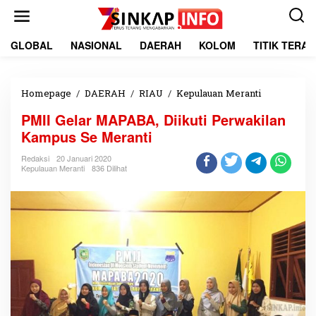
L
e
w
a
GLOBAL
NASIONAL
DAERAH
KOLOM
TITIK TERA
t
i
k
e
Homepage
/
DAERAH
/
RIAU
/
Kepulauan Meranti
P
k
M
PMII Gelar MAPABA, Diikuti Perwakilan
o
I
n
I
Kampus Se Meranti
t
G
e
e
Redaksi
20 Januari 2020
Kepulauan Meranti
836 Dilihat
n
l
a
r
M
A
P
A
B
A
,
D
i