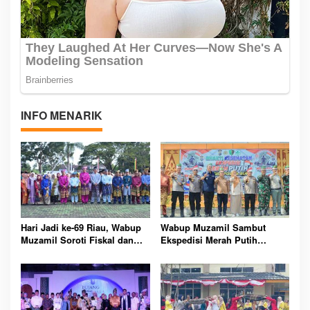
INFO MENARIK
Hari Jadi ke-69 Riau, Wabup
Wabup Muzamil Sambut
Muzamil Soroti Fiskal dan
Ekspedisi Merah Putih
Janjikan Pemerataan
Presisi, 1.200 Mangrove
Pembangunan untuk
Ditanam di Tanah Merah
Masyarakat