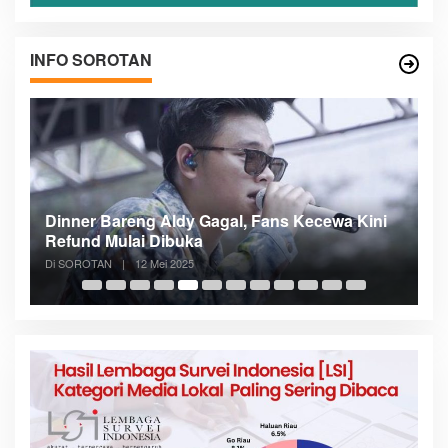
INFO SOROTAN
gal, Fans Kecewa Kini
Meranti Incar Konektivitas Laut 
Bupati Asmar Lobi ASDP
Di SOROTAN
|
6 Mei 2025