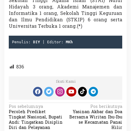
Sekolah Tinggi Agama Islam (STAI) Nurul
Hidayah 3 orang, Akademi Manajemen dan
Informatika 1 orang, Sekolah Tinggi Keguruan
dan Ilmu Pendidikan (STKIP) 6 orang serta
Universitas Terbuka 1 orang.(*)
Penulis: 
DIY
 | Editor: 
MKh
836
Ikuti Kami
N
Pos sebelumnya
Pos berikutnya
Peroleh Prediket
Yasinan Akbar dan Doa
a
Tingkat Nasional, Bupati
Bersama Wiritan Ibu-Ibu
v
Andi: Tingatkan Disiplin
se Kecamatan Panai
Diri dan Pelayanan
Hilir