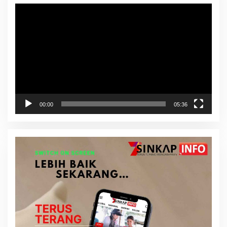
Pemutar
Video
00:00
05:36