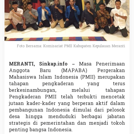
i
k
u
t
i
P
e
r
w
Foto Bersama: Komisariat PMII Kabupaten Kepulauan Meranti
a
k
i
MERANTI, Sinkap.info –
Masa Penerimaan
l
Anggota Baru (MAPABA) Pergerakan
a
Mahasiswa Islam Indonesia (PMII) merupakan
n
tahapan pengkaderan yang terus
K
a
berkesinambungan, melalui tahapan
m
Pengkaderan PMII telah terbukti mencetak
p
jutaan kader-kader yang berperan aktif dalam
u
pembangunan Indonesia dimulai dari pelosok
s
S
desa hingga menduduki berbagai jabatan
e
strategis di pemerintahan dan menjadi tokoh
M
penting bangsa Indonesia.
e