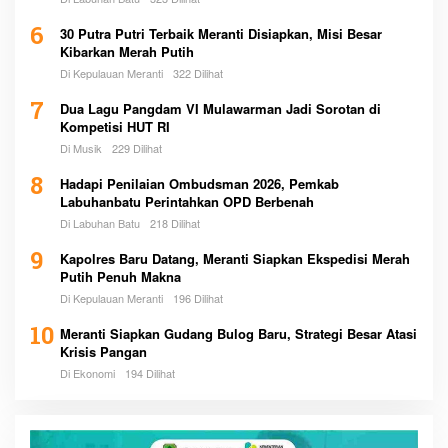
6
30 Putra Putri Terbaik Meranti Disiapkan, Misi Besar
Kibarkan Merah Putih
Di Kepulauan Meranti
322 Dilihat
7
Dua Lagu Pangdam VI Mulawarman Jadi Sorotan di
Kompetisi HUT RI
Di Musik
229 Dilihat
8
Hadapi Penilaian Ombudsman 2026, Pemkab
Labuhanbatu Perintahkan OPD Berbenah
Di Labuhan Batu
218 Dilihat
9
Kapolres Baru Datang, Meranti Siapkan Ekspedisi Merah
Putih Penuh Makna
Di Kepulauan Meranti
196 Dilihat
10
Meranti Siapkan Gudang Bulog Baru, Strategi Besar Atasi
Krisis Pangan
Di Ekonomi
194 Dilihat