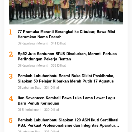
1
77 Pramuka Meranti Berangkat ke Cibubur, Bawa Misi
Harumkan Nama Daerah
Di Kepulauan Meranti
341 Dilihat
2
Rp52 Juta Santunan BPJS Disalurkan, Meranti Perluas
Perlindungan Pekerja Rentan
Di Kepulauan Meranti
333 Dilihat
3
Pemkab Labuhanbatu Resmi Buka Diklat Paskibraka,
Siapkan 50 Pelajar Kibarkan Merah Putih 17 Agustus
Di Labuhan Batu
331 Dilihat
4
Ifan Seventeen Kembali Bawa Luka Lama Lewat Lagu
Baru Penuh Kerinduan
Di Entertainment
330 Dilihat
5
Pemkab Labuhanbatu Siapkan 120 ASN Ikuti Sertifikasi
PBJ, Perkuat Profesionalisme dan Integritas Aparatur
Pemerintah
Di Labuhan Batu
323 Dilihat