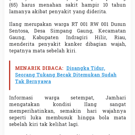
t
(65) harus menahan sakit hampir 10 tahun
u
lamanya akibat penyakit yang diderita.
h
U
Ilang merupakan warga RT 001 RW 001 Dusun
l
Sentosa, Desa Simpang Gaung, Kecamatan
u
r
Gaung, Kabupaten Indragiri Hilir, Riau,
a
menderita penyakit kanker dibagian wajah,
n
tepatnya mata sebelah kiri.
T
a
n
MENARIK DIBACA:
Disangka Tidur,
g
a
Seorang Tukang Becak Ditemukan Sudah
n
Tak Bernyawa
Informasi warga setempat, Jamhari
mengatakan kondisi Ilang sangat
memperihatinkan, semakin hari wajahnya
seperti luka membusuk hingga bola mata
sebelah kiri tak kelihat lagi.