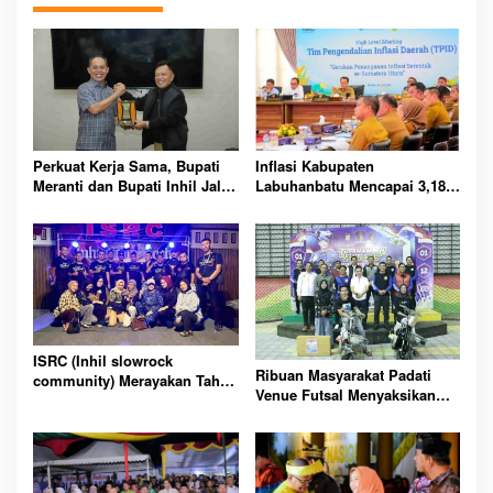
Perkuat Kerja Sama, Bupati
Inflasi Kabupaten
Meranti dan Bupati Inhil Jalin
Labuhanbatu Mencapai 3,18%
Silaturahmi di Tembilahan
di Juni 2024, Bank Indonesia
Soroti Kenaikan Harga
ISRC (Inhil slowrock
Ribuan Masyarakat Padati
community) Merayakan Tahun
Venue Futsal Menyaksikan
Baru 2024
Turnament Futsal Kapolres
Inhil Cup 2023