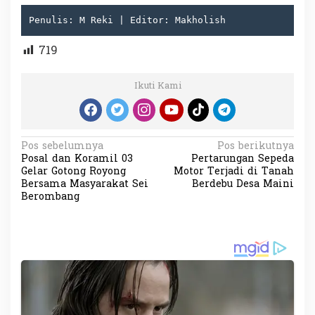
Penulis: M Reki | Editor: Makholish
719
Ikuti Kami
N
Pos sebelumnya
Pos berikutnya
Posal dan Koramil 03
Pertarungan Sepeda
a
Gelar Gotong Royong
Motor Terjadi di Tanah
v
Bersama Masyarakat Sei
Berdebu Desa Maini
Berombang
i
g
a
s
i
p