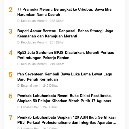
2
77 Pramuka Meranti Berangkat ke Cibubur, Bawa Misi
Harumkan Nama Daerah
Di Kepulauan Meranti
252 Dilihat
3
Bupati Asmar Bertemu Danposal, Bahas Strategi Jaga
Keamanan dan Kemajuan Meranti
Di Kepulauan Meranti
251 Dilihat
4
Rp52 Juta Santunan BPJS Disalurkan, Meranti Perluas
Perlindungan Pekerja Rentan
Di Kepulauan Meranti
249 Dilihat
5
Ifan Seventeen Kembali Bawa Luka Lama Lewat Lagu
Baru Penuh Kerinduan
Di Entertainment
245 Dilihat
6
Pemkab Labuhanbatu Resmi Buka Diklat Paskibraka,
Siapkan 50 Pelajar Kibarkan Merah Putih 17 Agustus
Di Labuhan Batu
243 Dilihat
7
Pemkab Labuhanbatu Siapkan 120 ASN Ikuti Sertifikasi
PBJ, Perkuat Profesionalisme dan Integritas Aparatur
Pemerintah
Di Labuhan Batu
242 Dilihat