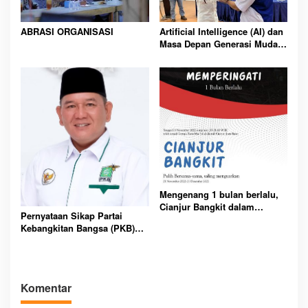
ABRASI ORGANISASI
Artificial Intelligence (AI) dan
Masa Depan Generasi Muda
Indonesia
Mengenang 1 bulan berlalu,
Cianjur Bangkit dalam
Pernyataan Sikap Partai
Pemulihan dan Evaluasi
Kebangkitan Bangsa (PKB)
bersama
Kota Pematangsiantar
Komentar