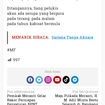
Ditangannya, Sang pelukis
akan ada serupa yang berpura
pada terang, pada malam
pada tahun kabisat bermula
MENARIK DIBACA:
Sarjana Tanpa Aksara
#MF
997
Ikuti Kami
N
Pos sebelumnya
Pos berikutnya
Pemkab Meranti Gelar
Maju Pilkada Meranti, H.
a
Rakor Persiapan
M. Adil Minta Restu
Penyaluran BPNT
Sesepuh di Rangsang