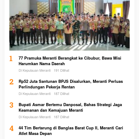
1
77 Pramuka Meranti Berangkat ke Cibubur, Bawa Misi
Harumkan Nama Daerah
Di Kepulauan Meranti
191 Dilihat
2
Rp52 Juta Santunan BPJS Disalurkan, Meranti Perluas
Perlindungan Pekerja Rentan
Di Kepulauan Meranti
187 Dilihat
3
Bupati Asmar Bertemu Danposal, Bahas Strategi Jaga
Keamanan dan Kemajuan Meranti
Di Kepulauan Meranti
187 Dilihat
4
44 Tim Bertarung di Banglas Barat Cup II, Meranti Cari
Atlet Masa Depan