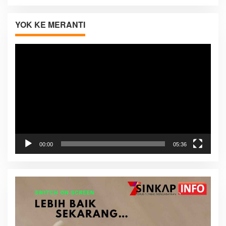
YOK KE MERANTI
Pemutar
Video
00:00
05:36