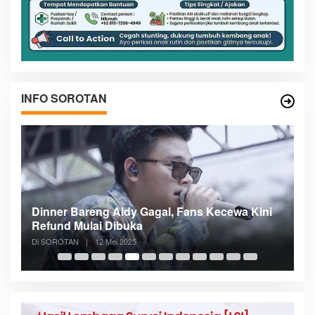
INFO SOROTAN
n
Dinner Bareng Aldy Gagal, Fans Kecewa Kini
Me
Refund Mulai Dibuka
B
Di SOROTAN
|
12 Mei 2025
Di