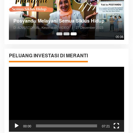
Posyandu Melayani Semua Siklus Hidup
Di ADVERTORIAL, Kesehatan, VIDEO
|
27 Desember 2023
05:08
PELUANG INVESTASI DI MERANTI
Pemutar
Video
00:00
07:21