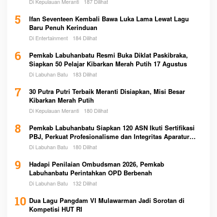
Di Kepulauan Meranti
187 Dilihat
5
Ifan Seventeen Kembali Bawa Luka Lama Lewat Lagu
Baru Penuh Kerinduan
Di Entertainment
184 Dilihat
6
Pemkab Labuhanbatu Resmi Buka Diklat Paskibraka,
Siapkan 50 Pelajar Kibarkan Merah Putih 17 Agustus
Di Labuhan Batu
183 Dilihat
7
30 Putra Putri Terbaik Meranti Disiapkan, Misi Besar
Kibarkan Merah Putih
Di Kepulauan Meranti
180 Dilihat
8
Pemkab Labuhanbatu Siapkan 120 ASN Ikuti Sertifikasi
PBJ, Perkuat Profesionalisme dan Integritas Aparatur
Pemerintah
Di Labuhan Batu
180 Dilihat
9
Hadapi Penilaian Ombudsman 2026, Pemkab
Labuhanbatu Perintahkan OPD Berbenah
Di Labuhan Batu
132 Dilihat
10
Dua Lagu Pangdam VI Mulawarman Jadi Sorotan di
Kompetisi HUT RI